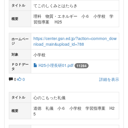
てこのしくみとはたらき
タイトル
理科 物質・エネルギー 小６ 小学校 学
概要
習指導案 H25
https://center.gsn.ed.jp/?action=common_dow
ホームペー
ジ
nload_main&upload_id=788
小学校
対象
ＰＤＦデー
H25小理長研01.pdf
11284
タ
0
0
詳細を表示
心のこもった礼儀
タイトル
道徳 礼儀 小６ 小学校 学習指導案 H2
概要
5