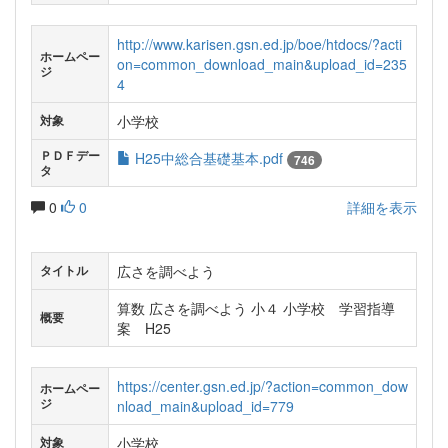
http://www.karisen.gsn.ed.jp/boe/htdocs/?acti
ホームペー
on=common_download_main&upload_id=235
ジ
4
小学校
対象
ＰＤＦデー
H25中総合基礎基本.pdf
746
タ
0
0
詳細を表示
広さを調べよう
タイトル
算数 広さを調べよう 小４ 小学校 学習指導
概要
案 H25
https://center.gsn.ed.jp/?action=common_dow
ホームペー
ジ
nload_main&upload_id=779
小学校
対象