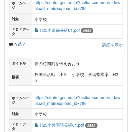
https://center.gsn.ed.jp/?action=common_dow
ホームペー
ジ
nload_main&upload_id=785
小学校
対象
ＰＤＦデー
H25小道徳長研01.pdf
2953
タ
0
0
詳細を表示
夢の時間割を伝え合おう
タイトル
外国語活動 小５ 小学校 学習指導案 H2
概要
5
https://center.gsn.ed.jp/?action=common_dow
ホームペー
ジ
nload_main&upload_id=786
小学校
対象
ＰＤＦデー
H25小外国語長研01.pdf
2568
タ