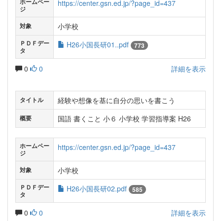
ホームペー
https://center.gsn.ed.jp/?page_id=437
ジ
小学校
対象
ＰＤＦデー
H26小国長研01..pdf
773
タ
0
0
詳細を表示
経験や想像を基に自分の思いを書こう
タイトル
国語 書くこと 小６ 小学校 学習指導案 H26
概要
ホームペー
https://center.gsn.ed.jp/?page_id=437
ジ
小学校
対象
ＰＤＦデー
H26小国長研02.pdf
585
タ
0
0
詳細を表示