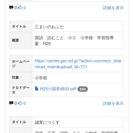
0
0
詳細を表示
三まいのおふだ
タイトル
国語 読むこと 小２ 小学校 学習指導
概要
案 H25
https://center.gsn.ed.jp/?action=common_dow
ホームペー
ジ
nload_main&upload_id=771
小学校
対象
ＰＤＦデー
H25小国長研02.pdf
594
タ
0
0
詳細を表示
誠実につくす
タイトル