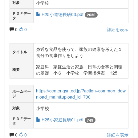
小学校
対象
ＰＤＦデー
H25小道徳長研03.pdf
2630
タ
0
0
詳細を表示
身近な食品を使って、家族の健康を考えた１
タイトル
食分の食事作りをしよう
家庭科 家庭生活と家族 日常の食事と調理
概要
の基礎 小６ 小学校 学習指導案 H25
https://center.gsn.ed.jp/?action=common_dow
ホームペー
ジ
nload_main&upload_id=790
小学校
対象
ＰＤＦデー
H25小家庭長研01.pdf
749
タ
0
0
詳細を表示