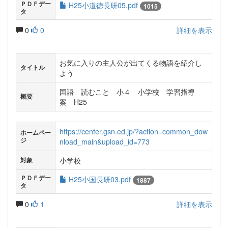
ＰＤＦデー
H25小道徳長研05.pdf
1015
タ
0
0
詳細を表示
お気に入りの主人公が出てくる物語を紹介し
タイトル
よう
国語 読むこと 小４ 小学校 学習指導
概要
案 H25
https://center.gsn.ed.jp/?action=common_dow
ホームペー
ジ
nload_main&upload_id=773
小学校
対象
ＰＤＦデー
H25小国長研03.pdf
1887
タ
0
1
詳細を表示