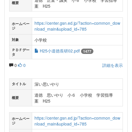
道徳 正直・誠実 小６ 小学校 学習指導
概要
案 H25
https://center.gsn.ed.jp/?action=common_dow
ホームペー
ジ
nload_main&upload_id=785
小学校
対象
ＰＤＦデー
H25小道徳長研02.pdf
1477
タ
0
0
詳細を表示
深い思いやり
タイトル
道徳 思いやり 小６ 小学校 学習指導
概要
案 H25
https://center.gsn.ed.jp/?action=common_dow
ホームペー
ジ
nload_main&upload_id=785