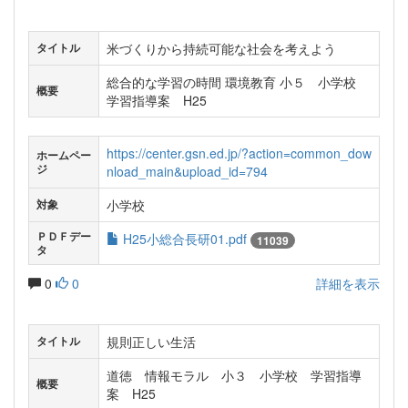
米づくりから持続可能な社会を考えよう
タイトル
総合的な学習の時間 環境教育 小５ 小学校
概要
学習指導案 H25
https://center.gsn.ed.jp/?action=common_dow
ホームペー
ジ
nload_main&upload_id=794
小学校
対象
ＰＤＦデー
H25小総合長研01.pdf
11039
タ
0
0
詳細を表示
規則正しい生活
タイトル
道徳 情報モラル 小３ 小学校 学習指導
概要
案 H25