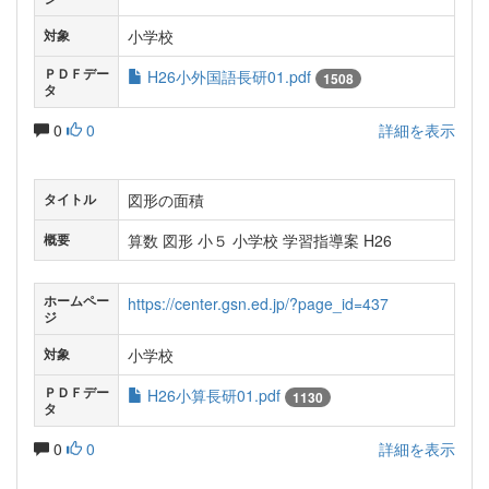
小学校
対象
ＰＤＦデー
H26小外国語長研01.pdf
1508
タ
0
0
詳細を表示
図形の面積
タイトル
算数 図形 小５ 小学校 学習指導案 H26
概要
ホームペー
https://center.gsn.ed.jp/?page_id=437
ジ
小学校
対象
ＰＤＦデー
H26小算長研01.pdf
1130
タ
0
0
詳細を表示