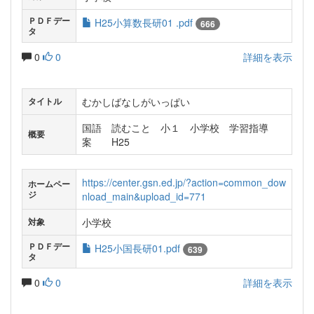
ＰＤＦデー
H25小算数長研01 .pdf
666
タ
0
0
詳細を表示
むかしばなしがいっぱい
タイトル
国語 読むこと 小１ 小学校 学習指導
概要
案 H25
https://center.gsn.ed.jp/?action=common_dow
ホームペー
ジ
nload_main&upload_id=771
小学校
対象
ＰＤＦデー
H25小国長研01.pdf
639
タ
0
0
詳細を表示