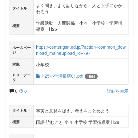
よく聞き、よく話しながら、人と上手にかか
タイトル
わろう
学級活動 人間関係 小４ 小学校 学習指
概要
導案 H25
https://center.gsn.ed.jp/?action=common_dow
ホームペー
ジ
nload_main&upload_id=797
小学校
対象
ＰＤＦデー
H25小学活長研01.pdf
1565
タ
0
0
詳細を表示
事実と意見を捉え、考えをまとめよう
タイトル
国語 読むこと 小４ 小学校 学習指導案 H26
概要