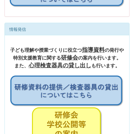
情報発信
指導資料
子ども理解や授業づくりに役立つ
の発行や
研修会
特別支援教育に関する
の案内
を行います。
心理検査器具の貸し出し
また、
も行います。