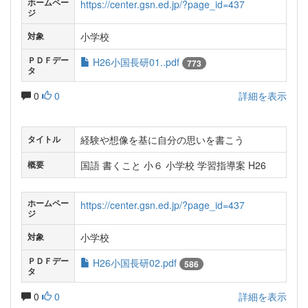
ホームペー
https://center.gsn.ed.jp/?page_id=437
ジ
小学校
対象
ＰＤＦデー
H26小国長研01..pdf
773
タ
0
0
詳細を表示
経験や想像を基に自分の思いを書こう
タイトル
国語 書くこと 小６ 小学校 学習指導案 H26
概要
ホームペー
https://center.gsn.ed.jp/?page_id=437
ジ
小学校
対象
ＰＤＦデー
H26小国長研02.pdf
586
タ
0
0
詳細を表示