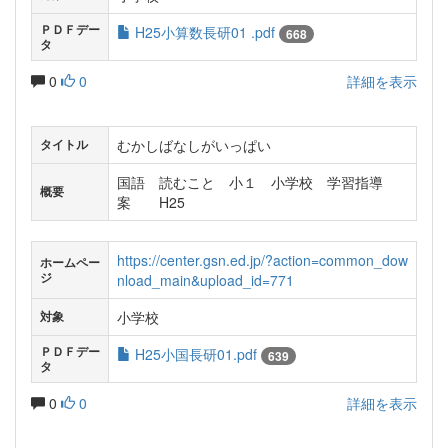
ＰＤＦデー
H25小算数長研01 .pdf
668
タ
0
0
詳細を表示
むかしばなしがいっぱい
タイトル
国語 読むこと 小１ 小学校 学習指導
概要
案 H25
https://center.gsn.ed.jp/?action=common_dow
ホームペー
ジ
nload_main&upload_id=771
小学校
対象
ＰＤＦデー
H25小国長研01.pdf
639
タ
0
0
詳細を表示