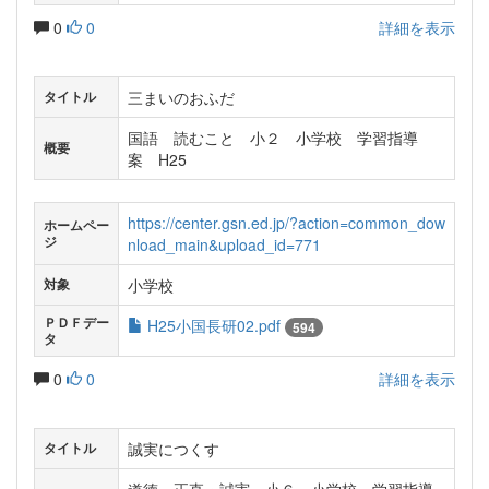
0
0
詳細を表示
三まいのおふだ
タイトル
国語 読むこと 小２ 小学校 学習指導
概要
案 H25
https://center.gsn.ed.jp/?action=common_dow
ホームペー
ジ
nload_main&upload_id=771
小学校
対象
ＰＤＦデー
H25小国長研02.pdf
594
タ
0
0
詳細を表示
誠実につくす
タイトル