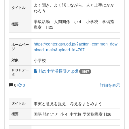
よく聞き、よく話しながら、人と上手にかか
タイトル
わろう
学級活動 人間関係 小４ 小学校 学習指
概要
導案 H25
https://center.gsn.ed.jp/?action=common_dow
ホームペー
ジ
nload_main&upload_id=797
小学校
対象
ＰＤＦデー
H25小学活長研01.pdf
1567
タ
0
0
詳細を表示
事実と意見を捉え、考えをまとめよう
タイトル
国語 読むこと 小４ 小学校 学習指導案 H26
概要