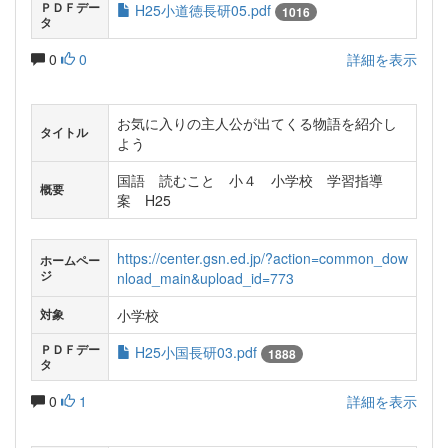
ＰＤＦデー
H25小道徳長研05.pdf
1016
タ
0
0
詳細を表示
お気に入りの主人公が出てくる物語を紹介し
タイトル
よう
国語 読むこと 小４ 小学校 学習指導
概要
案 H25
https://center.gsn.ed.jp/?action=common_dow
ホームペー
ジ
nload_main&upload_id=773
小学校
対象
ＰＤＦデー
H25小国長研03.pdf
1888
タ
0
1
詳細を表示