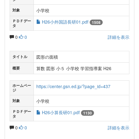
小学校
対象
ＰＤＦデー
H26小外国語長研01.pdf
1508
タ
0
0
詳細を表示
図形の面積
タイトル
算数 図形 小５ 小学校 学習指導案 H26
概要
ホームペー
https://center.gsn.ed.jp/?page_id=437
ジ
小学校
対象
ＰＤＦデー
H26小算長研01.pdf
1130
タ
0
0
詳細を表示