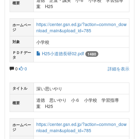
道徳 正直・誠実 小６ 小学校 学習指導
概要
案 H25
https://center.gsn.ed.jp/?action=common_dow
ホームペー
ジ
nload_main&upload_id=785
小学校
対象
ＰＤＦデー
H25小道徳長研02.pdf
1480
タ
0
0
詳細を表示
深い思いやり
タイトル
道徳 思いやり 小６ 小学校 学習指導
概要
案 H25
https://center.gsn.ed.jp/?action=common_dow
ホームペー
ジ
nload_main&upload_id=785