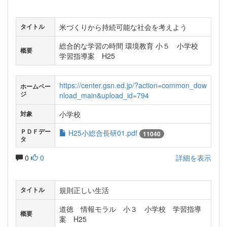
米づくりから持続可能な社会を考えよう
タイトル
総合的な学習の時間 環境教育 小５ 小学校
概要
学習指導案 H25
https://center.gsn.ed.jp/?action=common_dow
ホームペー
ジ
nload_main&upload_id=794
小学校
対象
ＰＤＦデー
H25小総合長研01.pdf
11040
タ
0
0
詳細を表示
規則正しい生活
タイトル
道徳 情報モラル 小３ 小学校 学習指導
概要
案 H25