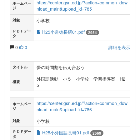
https://center.gsn.ed.jp/?action=common_dow
ホームペー
ジ
nload_main&upload_id=785
小学校
対象
ＰＤＦデー
H25小道徳長研01.pdf
2954
タ
0
0
詳細を表示
夢の時間割を伝え合おう
タイトル
外国語活動 小５ 小学校 学習指導案 H2
概要
5
https://center.gsn.ed.jp/?action=common_dow
ホームペー
ジ
nload_main&upload_id=786
小学校
対象
ＰＤＦデー
H25小外国語長研01.pdf
2569
タ