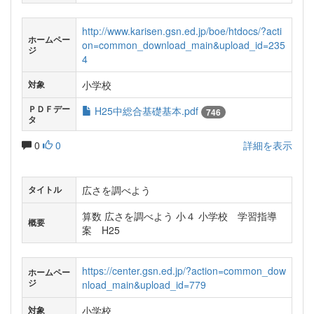
http://www.karisen.gsn.ed.jp/boe/htdocs/?acti
ホームペー
on=common_download_main&upload_id=235
ジ
4
小学校
対象
ＰＤＦデー
H25中総合基礎基本.pdf
746
タ
0
0
詳細を表示
広さを調べよう
タイトル
算数 広さを調べよう 小４ 小学校 学習指導
概要
案 H25
https://center.gsn.ed.jp/?action=common_dow
ホームペー
ジ
nload_main&upload_id=779
小学校
対象