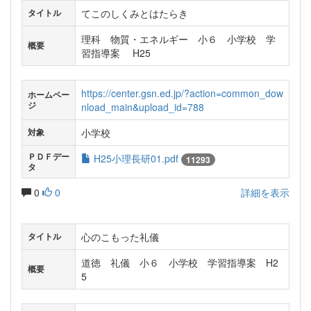
てこのしくみとはたらき
タイトル
理科 物質・エネルギー 小６ 小学校 学
概要
習指導案 H25
https://center.gsn.ed.jp/?action=common_dow
ホームペー
ジ
nload_main&upload_id=788
小学校
対象
ＰＤＦデー
H25小理長研01.pdf
11293
タ
0
0
詳細を表示
心のこもった礼儀
タイトル
道徳 礼儀 小６ 小学校 学習指導案 H2
概要
5