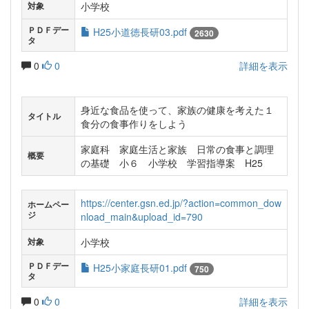
小学校
対象
ＰＤＦデー
H25小道徳長研03.pdf
2630
タ
0
0
詳細を表示
身近な食品を使って、家族の健康を考えた１
タイトル
食分の食事作りをしよう
家庭科 家庭生活と家族 日常の食事と調理
概要
の基礎 小６ 小学校 学習指導案 H25
https://center.gsn.ed.jp/?action=common_dow
ホームペー
ジ
nload_main&upload_id=790
小学校
対象
ＰＤＦデー
H25小家庭長研01.pdf
750
タ
0
0
詳細を表示