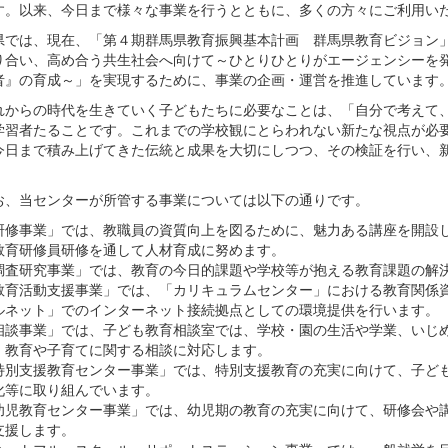
す。以来、今日まで様々な事業を行うとともに、多くの方々にご利用い
では、現在、「第４期群馬県教育振興基本計画 群馬県教育ビジョン」
り合い、高め合う共生社会へ向けて～ひとりひとりがエージェンシーを
者』の育成～」を実現するために、事業の企画・運営を推進しています
からの時代を生きていく子どもたちに必要なことは、「自分で考えて、
学習者たることです。これまでの学校観にとらわれない新たな視点が必
今日まで積み上げてきた伝統と成果を大切にしつつ、その検証を行い、
、当センターが所管する事業については以下の通りです。
研修事業」では、教職員の資質向上を図るために、魅力ある講座を開設
教育研修員研修を通して人材育成に努めます。
調査研究事業」では、教育の今日的課題や学校等が抱える教育課題の解
教育活動支援事業」では、「カリキュラムセンター」における教育関係
ルネット」でのインターネット接続拠点としての環境提供を行います。
相談事業」では、子ども教育相談室では、学校・園の生活や学業、いじ
、教育や子育てに関する相談に対応します。
特別支援教育センター事業」では、特別支援教育の充実に向けて、子ど
化等に取り組んでいます。
幼児教育センター事業」では、幼児期の教育の充実に向けて、研修会や
支援します。