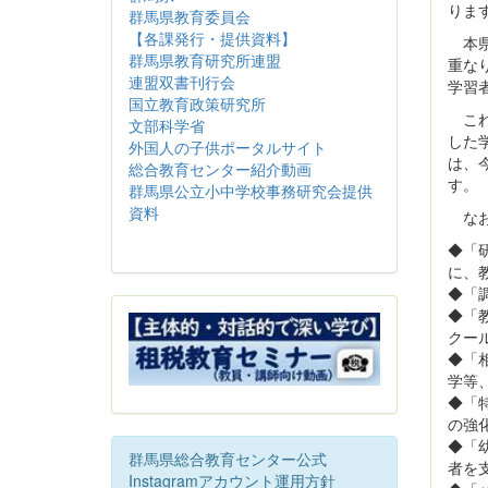
りま
群馬県教育委員会
【各課発行・提供資料】
本県
群馬県教育研究所連盟
重な
連盟双書刊行会
学習
国立教育政策研究所
これ
文部科学省
した
外国人の子供ポータルサイト
は、
総合教育センター紹介動画
す。
群馬県公立小中学校事務研究会提供
資料
なお
◆「
に、
◆「
◆「
クー
◆「
学等
◆「
の強
◆「
群馬県総合教育センター公式
者を
Instagramアカウント運用方針