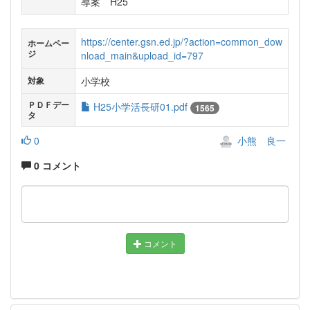
導案 H25
https://center.gsn.ed.jp/?action=common_dow
ホームペー
ジ
nload_main&upload_id=797
小学校
対象
ＰＤＦデー
H25小学活長研01.pdf
1565
タ
0
小熊 良一
0 コメント
コメント