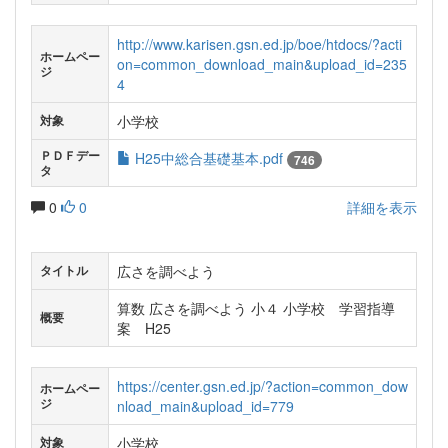
http://www.karisen.gsn.ed.jp/boe/htdocs/?acti
ホームペー
on=common_download_main&upload_id=235
ジ
4
小学校
対象
ＰＤＦデー
H25中総合基礎基本.pdf
746
タ
0
0
詳細を表示
広さを調べよう
タイトル
算数 広さを調べよう 小４ 小学校 学習指導
概要
案 H25
https://center.gsn.ed.jp/?action=common_dow
ホームペー
ジ
nload_main&upload_id=779
小学校
対象