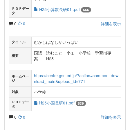
ＰＤＦデー
H25小算数長研01 .pdf
666
タ
0
0
詳細を表示
むかしばなしがいっぱい
タイトル
国語 読むこと 小１ 小学校 学習指導
概要
案 H25
https://center.gsn.ed.jp/?action=common_dow
ホームペー
ジ
nload_main&upload_id=771
小学校
対象
ＰＤＦデー
H25小国長研01.pdf
639
タ
0
0
詳細を表示