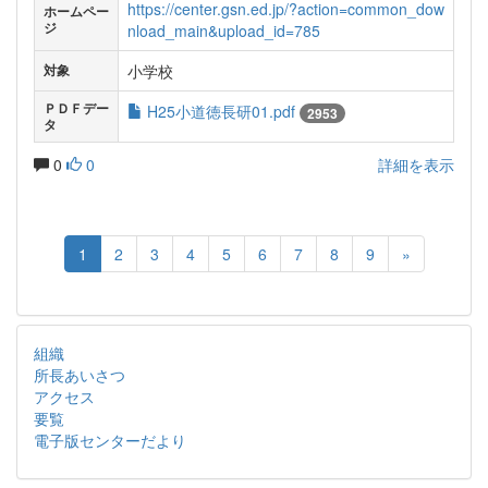
https://center.gsn.ed.jp/?action=common_dow
ホームペー
ジ
nload_main&upload_id=785
小学校
対象
ＰＤＦデー
H25小道徳長研01.pdf
2953
タ
0
0
詳細を表示
1
2
3
4
5
6
7
8
9
»
組織
所長あいさつ
アクセス
要覧
電子版センターだより