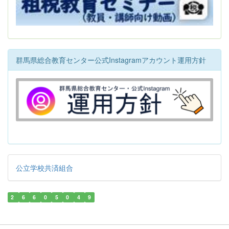
群馬県総合教育センター公式Instagramアカウント運用方針
公立学校共済組合
2
6
6
0
5
0
4
9