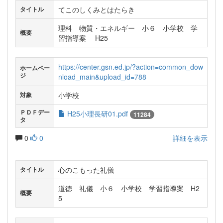
てこのしくみとはたらき
タイトル
理科 物質・エネルギー 小６ 小学校 学
概要
習指導案 H25
https://center.gsn.ed.jp/?action=common_dow
ホームペー
ジ
nload_main&upload_id=788
小学校
対象
ＰＤＦデー
H25小理長研01.pdf
11284
タ
0
0
詳細を表示
心のこもった礼儀
タイトル
道徳 礼儀 小６ 小学校 学習指導案 H2
概要
5