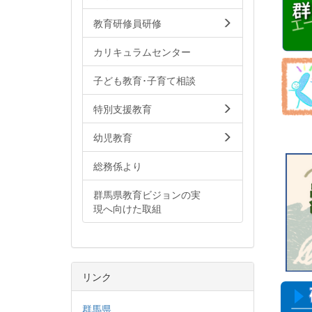
す。
・R
教育研修員研修
・R
ます
カリキュラムセンター
・R
・R
す。
子ども教育･子育て相談
・R
・R
特別支援教育
終了
・R08
す。
幼児教育
・R
・R0
総務係より
た。
・R
受付
群馬県教育ビジョンの実
・R
現へ向けた取組
・R
・R
・R
・R0
たし
・R0
リンク
・R0
・R
・R
群馬県