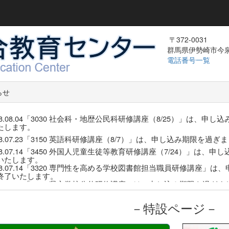
〒372-0031
群馬県伊勢崎市今泉町
電話番号一覧
らせ
08.08.04「3030 社会科・地歴公民科研修講座（8/25）」は
たします。
08.07.23「3150 英語科研修講座（8/7）」は、申し込み期限
08.07.14「3450 外国人児童生徒等教育研修講座（7/24）」
いたします。
08.07.14「3320 専門性を高める学校図書館担当職員研修講座
終了いたします。
08.07.13「3330 県立学校公仕研修講座」は、申し込み期限を
す。
.07.07「3
350 高校専門教育研修講座（7/29-31実施）」は、
－特設ページ－
たします。
08.06.24「3050 音楽科研修講座（8/20実施）」は、定員に達
.06.02
台風接近に伴う明日（6/3実施）の研修の対応につきま