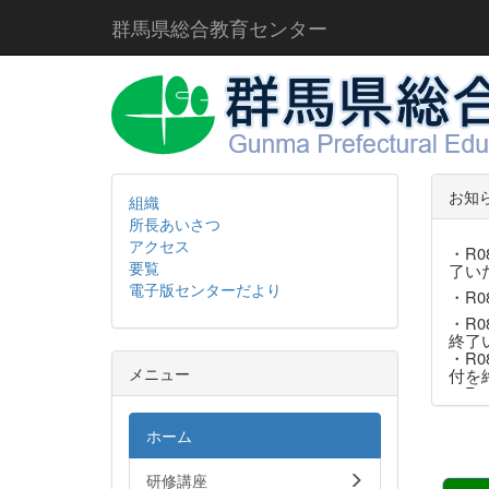
群馬県総合教育センター
お知
組織
所長あいさつ
アクセス
・R
要覧
了い
電子版センターだより
・R
・R
終了
・R
メニュー
付を
・R
ホーム
・R08
了い
・R
研修講座
・R08