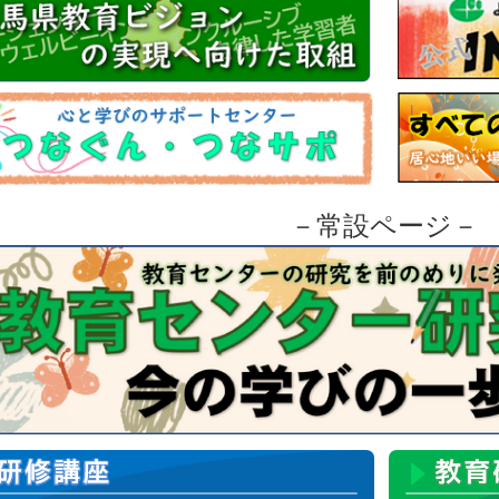
必ずご確認ください
。
08.05.25「3240 学年主任研修講座」は、申し込み期限を過ぎ
08.05.22「3070 体育科保健体育科研修講座（9/29午後の部
。
08.05.14「3350 高校専門教育研修講座（7/24）」は定員に達
08.05.14「3310 学校事務職員スキルアップ研修講座（6/9）
08.05.11「3720 教育相談中級研修講座」は定員に達しました。
08.05.11「3450 外国人児童生徒等教育研修講座（5/20）」
いたします。
.05.08
「3250 研修主任研修講座（5/20）」は、申し込み期限
－常設ページ－
08.05.08「3030 社会科・地歴公民科研修講座（7/29）」は
8.04.28 「3040 理科研修講座（8/21）」及び「3340 見
受講申込みの受付を終了いたします。
08.04.27 「3630 高校・特別支援学校臨時的任用教員及び非
を終了いたします。
08.04.27 「3130 小学校プログラミング教育研修講座」は定
08.04.27 「3100 家庭科研修講座」は定員に達しました。受講
08.04.27 「3060 図画工作科・美術科研修講座」は定員に達
08.04.27 「3120 道徳科研修講座」は定員に達しました。受講
8.04.27
「3390_視野を広げる特別支援教育研修講座」
7/29開催分
ます。
8.04.27
「
3410_
アセスメントスキルアップ講座」は定員に達しま
8.04.24
を更新いたしま
R7年度の教育研修員の報告書一覧ページ
08.04.16 「3350 高校専門教育研修講座」における11月の実
08.03.17 「令和８年度教育研修員研修開始日及び入所式について