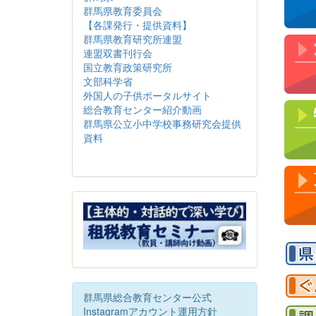
・R
群馬県教育委員会
・R
・R0
【各課発行・提供資料】
・R0
群馬県教育研究所連盟
・R0
連盟双書刊行会
・R
国立教育政策研究所
・R0
・R0
文部科学省
・R0
外国人の子供ポータルサイト
・R0
総合教育センター紹介動画
・R0
群馬県公立小中学校事務研究会提供
・R0
・R0
資料
・R0
・R0
・R
・
R
英語
・R
覧く
・R0
・R
・R
いた
・R
詳細
群馬県総合教育センター公式
・R
Instagramアカウント運用方針