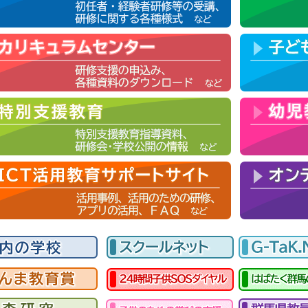
08.03.17 教育センター研究サイトが随時更新されています。
こち
08.02.07 ぐんま教育フェスタ長研・長社研の発表動画を公開しま
8.02.02
ぐんま教育フェスタの特研概要版を公開しました。
こち
8.01.26 「4040 未来を創る教員養成セミナー」2/20の申し込
8.01.26 「4050 教員ReStart支援セミナー」2/20の申し込みを
08.01.05 令和７年度ぐんま教育フェスタ特設ページを公開しまし
7.10.31 「4040 未来を創る教員養成セミナー」11/20の申し込
7.10.31 「4050 教員ReStart支援セミナー」11/20の申し込み
7.10.24 「3020 算数・数学科研修講座」10/31の申し込みを終
7.10.23 「3010 学校事務職員スキルアップ研修講座」10/23
7.09.12 「3010 学校事務職員スキルアップ研修講座」10/10
7.09.08 「3020 算数・数学科研修講座」9/24の申し込みを終了
7.09.05 「3030 社会科・地歴公民科研修講座」9/26の申し込
7.08.07 「3290 幼児教育と小学校をつなぐ研修講座」 8/19の
7.08.04 「3310 学校事務職員スキルアップ研修講座」 9/26
07.07.30 「3330 県立学校公仕研修講座」の受講申込者の受付を
07.07.11 「3340 見る・触れる・体験する環境教育研修講座」
す
科研修講座」の受講申込者の受付を終了いたします。
07.07.09 令和８年度教育研修員の募集要項および応募様式、研
ださい。
7.07.08 8/6「3100 家庭科研修講座」の受講申込者の受付を終了
07.07.01 「3320 専門性を高める学校図書館担当職員研修講座
07.06.20 「3360 ICTスキルアップ研修講座」6/27「情報
しました。研修講座バナーからアクセスして内容をご確認ください
07.06.13 「3360 ICTスキルアップ研修講座」6/20「情報
を掲載いたしました。研修講座バナーからアクセスして内容をご確
07.05.27 「3090 技術科研修講座」8/4（集合研修）の受講