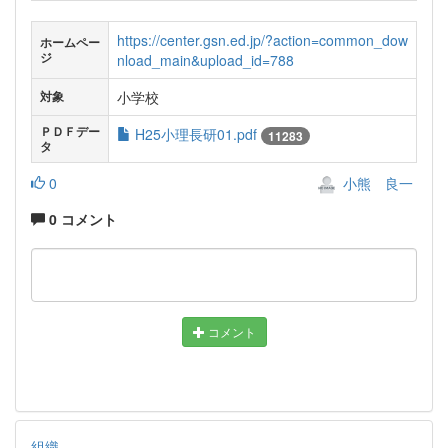
https://center.gsn.ed.jp/?action=common_dow
ホームペー
ジ
nload_main&upload_id=788
小学校
対象
ＰＤＦデー
H25小理長研01.pdf
11283
タ
0
小熊 良一
0 コメント
コメント
組織