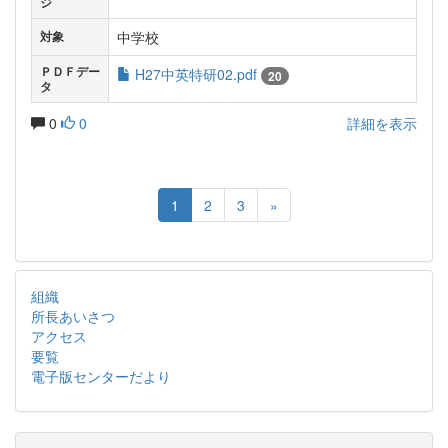
ジ
中学校
対象
ＰＤＦデー
H27中英特研02.pdf
20
タ
0
0
詳細を表示
1
2
3
»
組織
所長あいさつ
アクセス
要覧
電子版センターだより