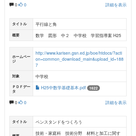
0
0
詳細を表示
平行線と角
タイトル
数学 図形 中２ 中学校 学習指導案 H25
概要
http://www.karisen.gsn.ed.jp/boe/htdocs/?acti
ホームペー
on=common_download_main&upload_id=188
ジ
7
中学校
対象
ＰＤＦデー
H25中数学基礎基本.pdf
1622
タ
0
0
詳細を表示
ペンスタンドをつくろう
タイトル
技術・家庭科 技術分野 材料と加工に関す
概要