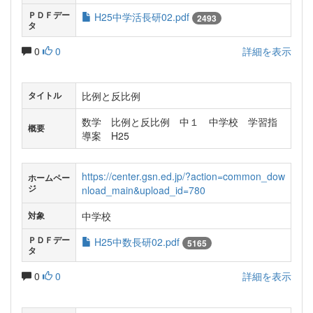
ＰＤＦデー
H25中学活長研02.pdf
2493
タ
0
0
詳細を表示
比例と反比例
タイトル
数学 比例と反比例 中１ 中学校 学習指
概要
導案 H25
https://center.gsn.ed.jp/?action=common_dow
ホームペー
ジ
nload_main&upload_id=780
中学校
対象
ＰＤＦデー
H25中数長研02.pdf
5165
タ
0
0
詳細を表示