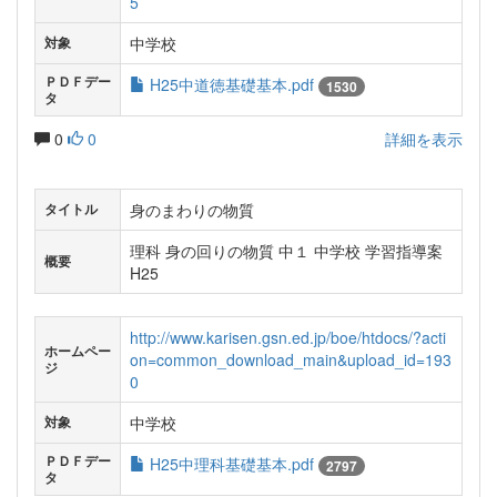
5
中学校
対象
ＰＤＦデー
H25中道徳基礎基本.pdf
1530
タ
0
0
詳細を表示
身のまわりの物質
タイトル
理科 身の回りの物質 中１ 中学校 学習指導案
概要
H25
http://www.karisen.gsn.ed.jp/boe/htdocs/?acti
ホームペー
on=common_download_main&upload_id=193
ジ
0
中学校
対象
ＰＤＦデー
H25中理科基礎基本.pdf
2797
タ