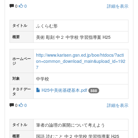
0
0
詳細を表示
ふくらむ形
タイトル
美術 彫刻 中２ 中学校 学習指導案 H25
概要
http://www.karisen.gsn.ed.jp/boe/htdocs/?acti
ホームペー
on=common_download_main&upload_id=192
ジ
7
中学校
対象
ＰＤＦデー
H25中美術基礎基本.pdf
888
タ
0
0
詳細を表示
筆者の論理の展開について考えよう
タイトル
国語 読むこと 中２ 中学校 学習指導案 H25
概要