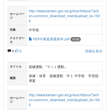
http://www.karisen.gsn.ed.jp/boe/htdocs/?acti
ホームペー
on=common_download_main&upload_id=193
ジ
6
中学校
対象
ＰＤＦデー
H25中家庭基礎基本.pdf
1110
タ
0
0
詳細を表示
器械運動 『マット運動』
タイトル
保健・体育 器械運動 中１ 中学校 学習指
概要
導案
http://www.karisen.gsn.ed.jp/boe/htdocs/?acti
ホームペー
on=common_download_main&upload_id=193
ジ
5