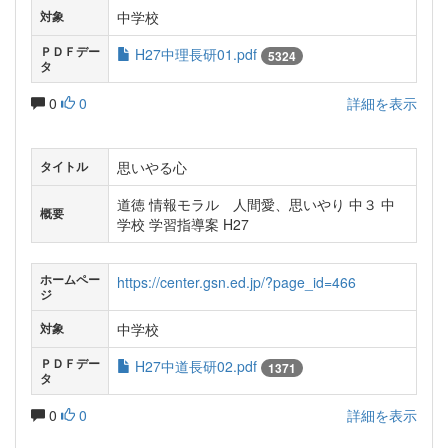
中学校
対象
ＰＤＦデー
H27中理長研01.pdf
5324
タ
0
0
詳細を表示
思いやる心
タイトル
道徳 情報モラル 人間愛、思いやり 中３ 中
概要
学校 学習指導案 H27
ホームペー
https://center.gsn.ed.jp/?page_id=466
ジ
中学校
対象
ＰＤＦデー
H27中道長研02.pdf
1371
タ
0
0
詳細を表示