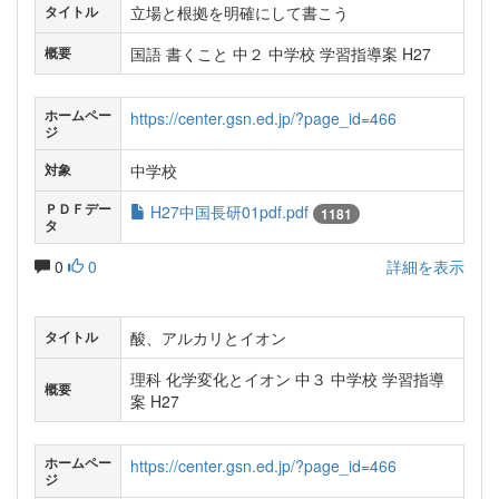
立場と根拠を明確にして書こう
タイトル
国語 書くこと 中２ 中学校 学習指導案 H27
概要
ホームペー
https://center.gsn.ed.jp/?page_id=466
ジ
中学校
対象
ＰＤＦデー
H27中国長研01pdf.pdf
1181
タ
0
0
詳細を表示
酸、アルカリとイオン
タイトル
理科 化学変化とイオン 中３ 中学校 学習指導
概要
案 H27
ホームペー
https://center.gsn.ed.jp/?page_id=466
ジ