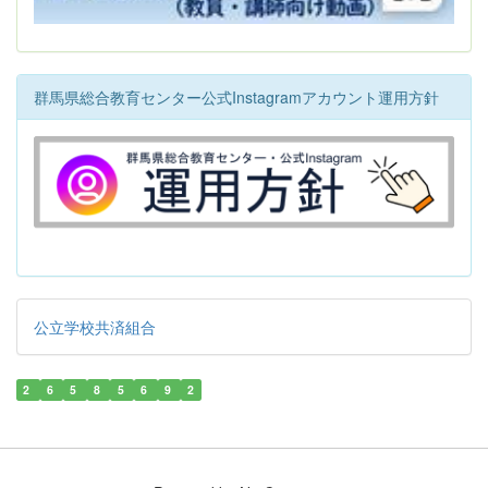
群馬県総合教育センター公式Instagramアカウント運用方針
公立学校共済組合
2
6
5
8
5
6
9
2