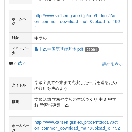
http://www.karisen.gsn.ed.jp/boe/htdocs/?acti
ホームペー
on=common_download_main&upload_id=192
ジ
4
中学校
対象
ＰＤＦデー
H25中国語基礎基本.pdf
23064
タ
0
0
詳細を表示
学級全員で卒業まで充実した生活を送るため
タイトル
の取組を決めよう
学級活動 学級や学校の生活づくり 中３ 中学
概要
校 学習指導案 H25
http://www.karisen.gsn.ed.jp/boe/htdocs/?acti
ホームペー
on=common_download_main&upload_id=192
ジ