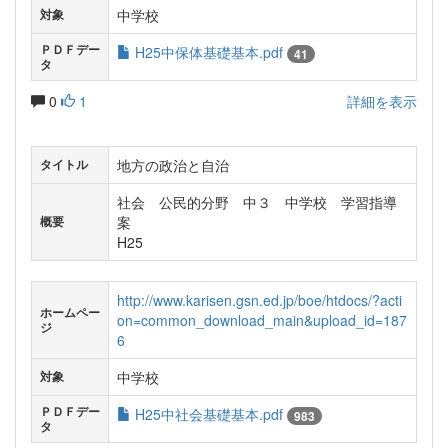
中学校
対象
ＰＤＦデー
H25中保体基礎基本.pdf
41
タ
0
1
詳細を表示
地方の政治と自治
タイトル
社会 公民的分野 中３ 中学校 学習指導
案
概要
H25
http://www.karisen.gsn.ed.jp/boe/htdocs/?acti
ホームペー
on=common_download_main&upload_id=187
ジ
6
中学校
対象
ＰＤＦデー
H25中社会基礎基本.pdf
983
タ