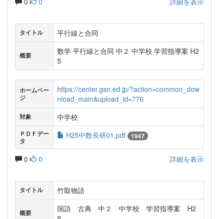
0
0
詳細を表示
平行線と合同
タイトル
数学 平行線と合同 中２ 中学校 学習指導案 H2
概要
5
https://center.gsn.ed.jp/?action=common_dow
ホームペー
ジ
nload_main&upload_id=776
中学校
対象
ＰＤＦデー
H25中数長研01.pdf
1947
タ
0
0
詳細を表示
竹取物語
タイトル
国語 古典 中２ 中学校 学習指導案 H2
概要
5