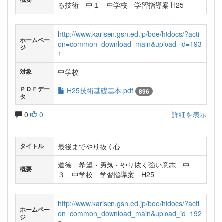
る技術 中１ 中学校 学習指導案 H25
http://www.karisen.gsn.ed.jp/boe/htdocs/?acti
ホームペー
on=common_download_main&upload_id=193
ジ
1
中学校
対象
ＰＤＦデー
H25技術基礎基本.pdf
896
タ
0
0
詳細を表示
最後までやり抜く心
タイトル
道徳 希望・勇気・やり抜く強い意志 中
概要
３ 中学校 学習指導案 H25
http://www.karisen.gsn.ed.jp/boe/htdocs/?acti
ホームペー
on=common_download_main&upload_id=192
ジ