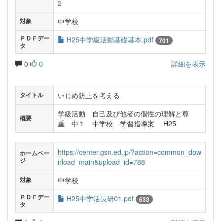
2
中学校
対象
ＰＤＦデー
H25中学級活動基礎基本.pdf
701
タ
0
0
詳細を表示
いじめ防止を考える
タイトル
学級活動 自己及び他者の個性の理解と尊
概要
重 中１ 中学校 学習指導案 H25
https://center.gsn.ed.jp/?action=common_dow
ホームペー
ジ
nload_main&upload_id=788
中学校
対象
ＰＤＦデー
H25中学活長研01.pdf
633
タ