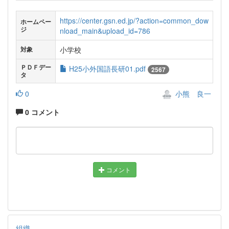
https://center.gsn.ed.jp/?action=common_dow
ホームペー
ジ
nload_main&upload_id=786
小学校
対象
ＰＤＦデー
H25小外国語長研01.pdf
2567
タ
0
小熊 良一
0 コメント
コメント
組織