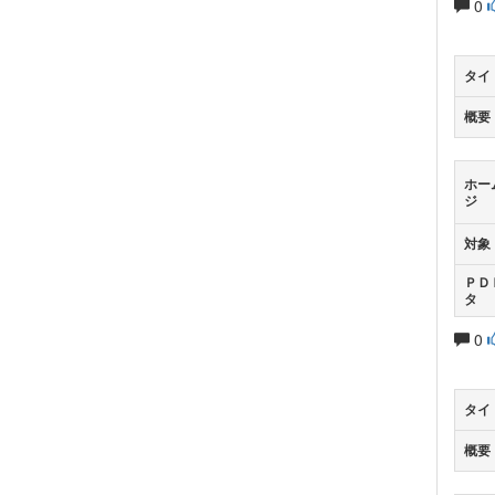
0
タイ
概要
ホー
ジ
対象
ＰＤ
タ
0
タイ
概要