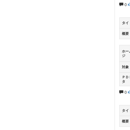
0
タイ
概要
ホー
ジ
対象
ＰＤ
タ
0
タイ
概要