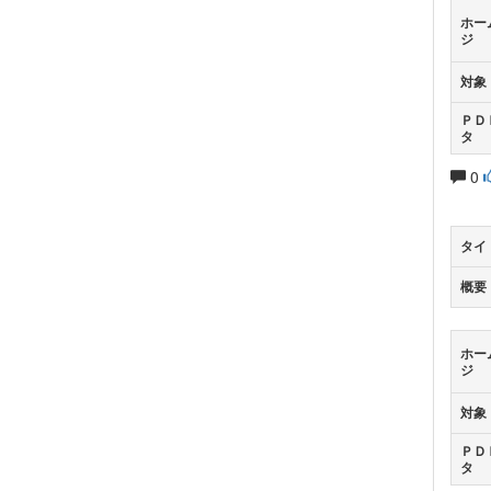
ホー
ジ
対象
ＰＤ
タ
0
タイ
概要
ホー
ジ
対象
ＰＤ
タ