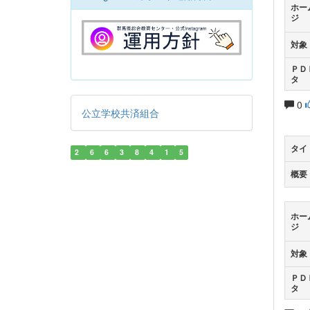
ホー
ジ
対象
ＰＤ
タ
0
公立学校共済組合
タイ
2
6
6
3
8
4
1
5
概要
ホー
ジ
対象
ＰＤ
タ