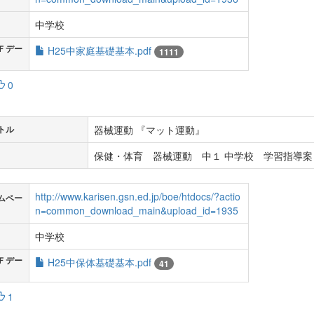
中学校
Ｆデー
H25中家庭基礎基本.pdf
1111
0
器械運動 『マット運動』
トル
保健・体育 器械運動 中１ 中学校 学習指導案
http://www.karisen.gsn.ed.jp/boe/htdocs/?actio
ムペー
n=common_download_main&upload_id=1935
中学校
Ｆデー
H25中保体基礎基本.pdf
41
1