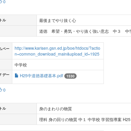
0
最後までやり抜く心
トル
道徳 希望・勇気・やり抜く強い意志 中３ 中学
http://www.karisen.gsn.ed.jp/boe/htdocs/?actio
ムペー
n=common_download_main&upload_id=1925
中学校
Ｆデー
H25中道徳基礎基本.pdf
1530
0
身のまわりの物質
トル
理科 身の回りの物質 中１ 中学校 学習指導案 H25