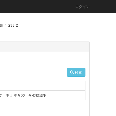
ログイン
1-233-2
検索
立 中１ 中学校 学習指導案