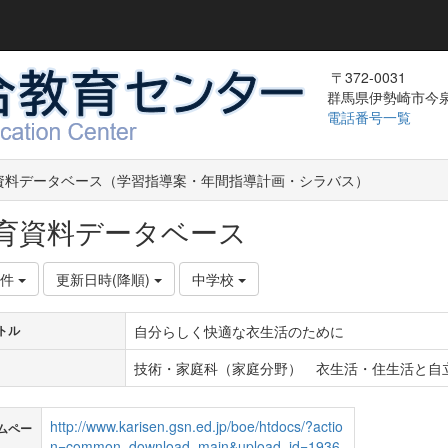
〒372-0031
群馬県伊勢崎市今泉町
電話番号一覧
資料データベース（学習指導案・年間指導計画・シラバス）
育資料データベース
0件
更新日時(降順)
中学校
自分らしく快適な衣生活のために
トル
技術・家庭科（家庭分野） 衣生活・住生活と自
http://www.karisen.gsn.ed.jp/boe/htdocs/?actio
ムペー
n=common_download_main&upload_id=1936