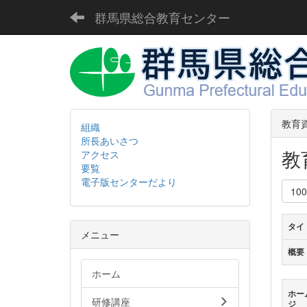
群馬県総合教育センター
教育
組織
所長あいさつ
教
アクセス
要覧
電子版センターだより
10
タイ
メニュー
概要
ホーム
ホー
研修講座
ジ