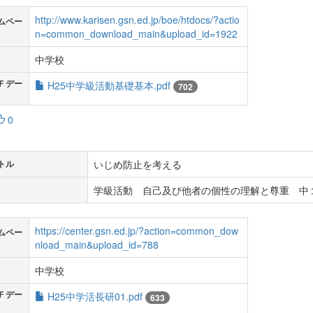
http://www.karisen.gsn.ed.jp/boe/htdocs/?actio
ムペー
n=common_download_main&upload_id=1922
中学校
Ｆデー
H25中学級活動基礎基本.pdf
702
0
いじめ防止を考える
トル
学級活動 自己及び他者の個性の理解と尊重 中
https://center.gsn.ed.jp/?action=common_dow
ムペー
nload_main&upload_id=788
中学校
Ｆデー
H25中学活長研01.pdf
633