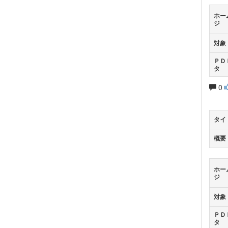
ホー
ジ
対象
ＰＤ
タ
0
タイ
概要
ホー
ジ
対象
ＰＤ
タ