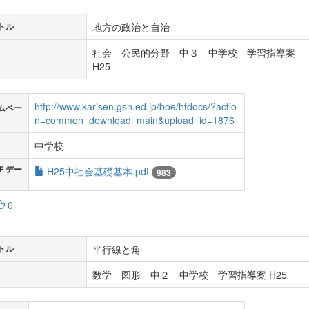
地方の政治と自治
トル
社会 公民的分野 中３ 中学校 学習指導案
H25
http://www.karisen.gsn.ed.jp/boe/htdocs/?actio
ムペー
n=common_download_main&upload_id=1876
中学校
Ｆデー
H25中社会基礎基本.pdf
983
0
平行線と角
トル
数学 図形 中２ 中学校 学習指導案 H25