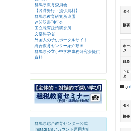
群馬県教育委員会
【各課発行・提供資料】
タイ
群馬県教育研究所連盟
連盟双書刊行会
概要
国立教育政策研究所
文部科学省
外国人の子供ポータルサイト
総合教育センター紹介動画
ホー
ジ
群馬県公立小中学校事務研究会提供
資料
対象
ＰＤ
タ
0
タイ
概要
群馬県総合教育センター公式
Instagramアカウント運用方針