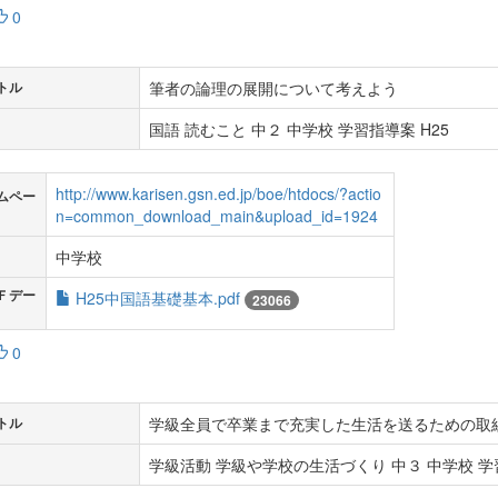
0
筆者の論理の展開について考えよう
トル
国語 読むこと 中２ 中学校 学習指導案 H25
http://www.karisen.gsn.ed.jp/boe/htdocs/?actio
ムペー
n=common_download_main&upload_id=1924
中学校
Ｆデー
H25中国語基礎基本.pdf
23066
0
学級全員で卒業まで充実した生活を送るための取
トル
学級活動 学級や学校の生活づくり 中３ 中学校 学習