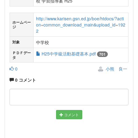
校 学習指導案 H25
http://www.karisen.gsn.ed.jp/boe/htdocs/?acti
ホームペー
on=common_download_main&upload_id=192
ジ
2
中学校
対象
ＰＤＦデー
H25中学級活動基礎基本.pdf
701
タ
0
小熊 良一
0 コメント
コメント