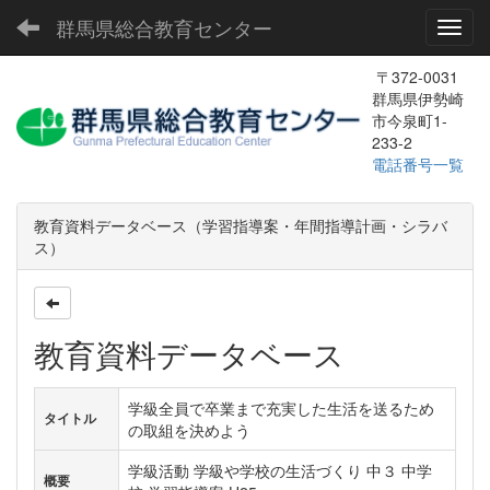
群馬県総合教育センター
Toggl
〒372-0031
群馬県伊勢崎
市今泉町1-
233-2
電話番号一覧
教育資料データベース（学習指導案・年間指導計画・シラバ
ス）
教育資料データベース
学級全員で卒業まで充実した生活を送るため
タイトル
の取組を決めよう
学級活動 学級や学校の生活づくり 中３ 中学
概要