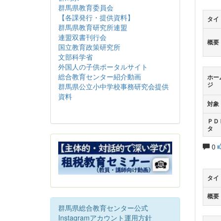
群馬県教育委員会
【各課発行・提供資料】
タイ
群馬県教育研究所連盟
連盟双書刊行会
概要
国立教育政策研究所
文部科学省
外国人の子供ポータルサイト
総合教育センター紹介動画
ホー
ジ
群馬県公立小中学校事務研究会提供
資料
対象
ＰＤ
タ
0
タイ
概要
群馬県総合教育センター公式
Instagramアカウント運用方針