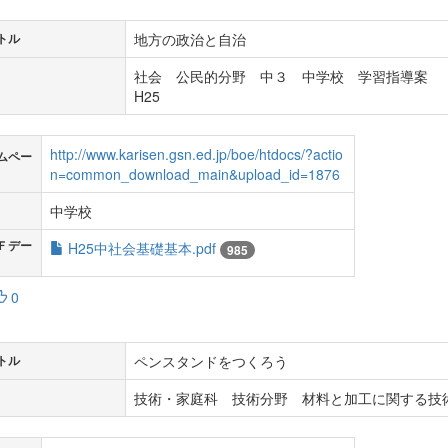
地方の政治と自治
トル
社会 公民的分野 中３ 中学校 学習指導案
H25
http://www.karisen.gsn.ed.jp/boe/htdocs/?actio
ムペー
n=common_download_main&upload_id=1876
中学校
Ｆデー
H25中社会基礎基本.pdf
985
0
ペンスタンドをつくろう
トル
技術・家庭科 技術分野 材料と加工に関する技術