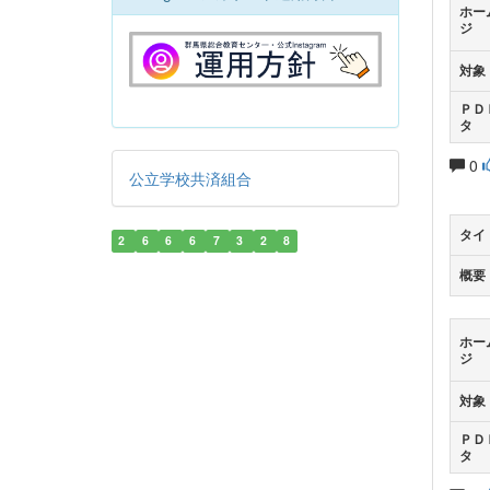
ホー
ジ
対象
ＰＤ
タ
0
公立学校共済組合
タイ
2
6
6
6
7
3
2
8
概要
ホー
ジ
対象
ＰＤ
タ