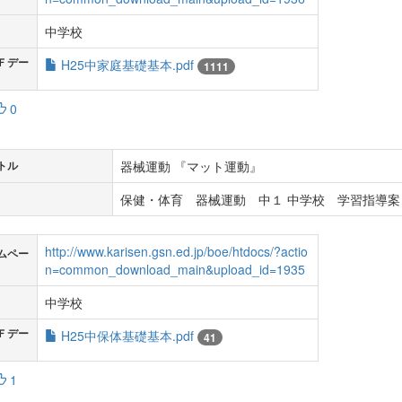
中学校
Ｆデー
H25中家庭基礎基本.pdf
1111
0
器械運動 『マット運動』
トル
保健・体育 器械運動 中１ 中学校 学習指導案
http://www.karisen.gsn.ed.jp/boe/htdocs/?actio
ムペー
n=common_download_main&upload_id=1935
中学校
Ｆデー
H25中保体基礎基本.pdf
41
1