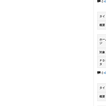
0
タイ
概要
ホー
ジ
対象
ＰＤ
タ
0
タイ
概要