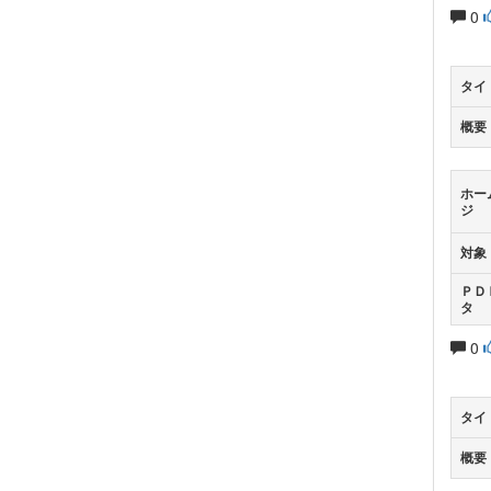
0
タイ
概要
ホー
ジ
対象
ＰＤ
タ
0
タイ
概要