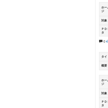
ホー
ジ
対象
ＰＤ
タ
0
タイ
概要
ホー
ジ
対象
ＰＤ
タ