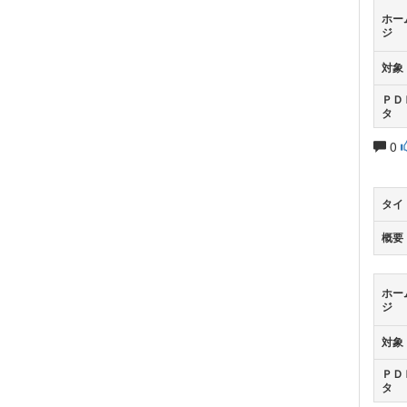
ホー
ジ
対象
ＰＤ
タ
0
タイ
概要
ホー
ジ
対象
ＰＤ
タ