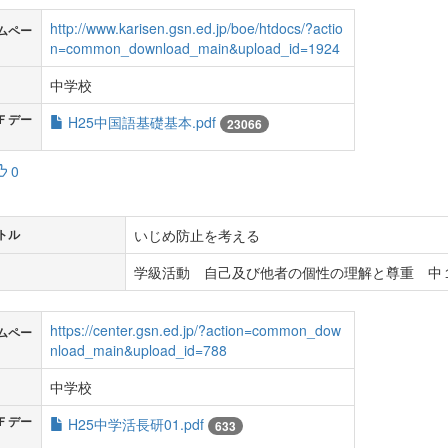
http://www.karisen.gsn.ed.jp/boe/htdocs/?actio
ムペー
n=common_download_main&upload_id=1924
中学校
Ｆデー
H25中国語基礎基本.pdf
23066
0
いじめ防止を考える
トル
学級活動 自己及び他者の個性の理解と尊重 中
https://center.gsn.ed.jp/?action=common_dow
ムペー
nload_main&upload_id=788
中学校
Ｆデー
H25中学活長研01.pdf
633