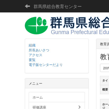
群馬県総合教育センター
教育
組織
所長あいさつ
教
アクセス
要覧
電子版センターだより
20
タイ
メニュー
概要
ホーム
ホー
研修講座
ジ