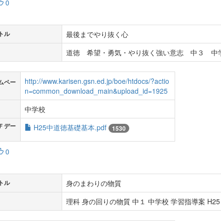
0
最後までやり抜く心
トル
道徳 希望・勇気・やり抜く強い意志 中３ 中学
http://www.karisen.gsn.ed.jp/boe/htdocs/?actio
ムペー
n=common_download_main&upload_id=1925
中学校
Ｆデー
H25中道徳基礎基本.pdf
1530
0
身のまわりの物質
トル
理科 身の回りの物質 中１ 中学校 学習指導案 H25