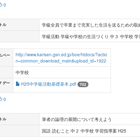
0
学級全員で卒業まで充実した生活を送るための取
トル
学級活動 学級や学校の生活づくり 中３ 中学校 学習
http://www.karisen.gsn.ed.jp/boe/htdocs/?actio
ムペー
n=common_download_main&upload_id=1922
中学校
Ｆデー
H25中学級活動基礎基本.pdf
702
0
筆者の論理の展開について考えよう
トル
国語 読むこと 中２ 中学校 学習指導案 H25