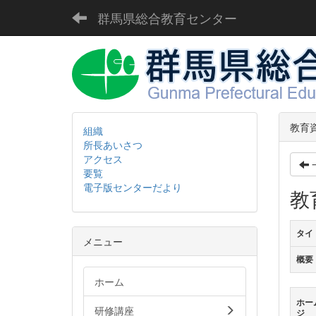
群馬県総合教育センター
教育
組織
所長あいさつ
アクセス
要覧
電子版センターだより
教
タイ
メニュー
概要
ホーム
ホー
研修講座
ジ