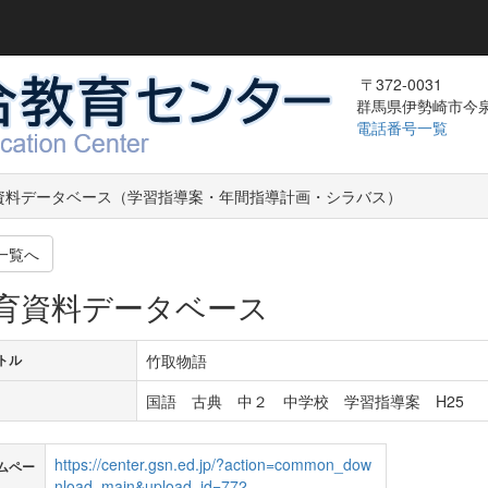
〒372-0031
群馬県伊勢崎市今泉町
電話番号一覧
資料データベース（学習指導案・年間指導計画・シラバス）
一覧へ
育資料データベース
竹取物語
トル
国語 古典 中２ 中学校 学習指導案 H25
https://center.gsn.ed.jp/?action=common_dow
ムペー
nload_main&upload_id=772