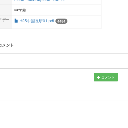
中学校
Ｆデー
H25中国長研01.pdf
4484
 コメント
コメント