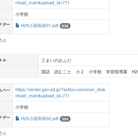
nload_main&upload_id=771
小学校
Ｆデー
H25小国長研01.pdf
638
0
三まいのおふだ
トル
国語 読むこと 小２ 小学校 学習指導案 H2
https://center.gsn.ed.jp/?action=common_dow
ムペー
nload_main&upload_id=771
小学校
Ｆデー
H25小国長研02.pdf
594
0