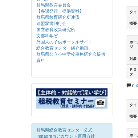
群馬県教育委員会
【各課発行・提供資料】
タイ
群馬県教育研究所連盟
連盟双書刊行会
概要
国立教育政策研究所
文部科学省
外国人の子供ポータルサイト
ホー
ジ
総合教育センター紹介動画
群馬県公立小中学校事務研究会提供
対象
資料
ＰＤ
タ
0
タイ
概要
群馬県総合教育センター公式
ホー
Instagramアカウント運用方針