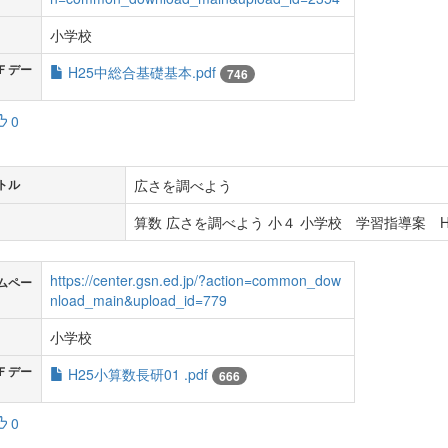
小学校
Ｆデー
H25中総合基礎基本.pdf
746
0
広さを調べよう
トル
算数 広さを調べよう 小４ 小学校 学習指導案 H
https://center.gsn.ed.jp/?action=common_dow
ムペー
nload_main&upload_id=779
小学校
Ｆデー
H25小算数長研01 .pdf
666
0