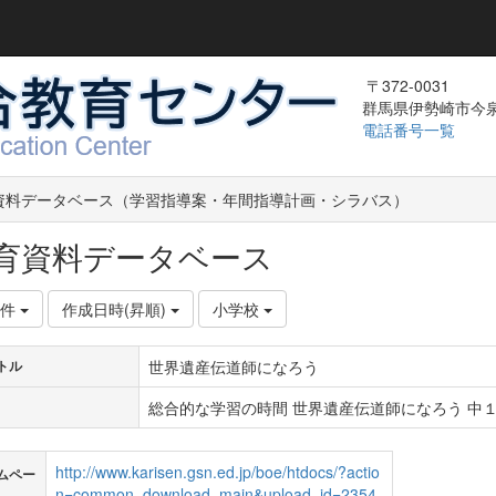
〒372-0031
群馬県伊勢崎市今泉町
電話番号一覧
資料データベース（学習指導案・年間指導計画・シラバス）
育資料データベース
0件
作成日時(昇順)
小学校
世界遺産伝道師になろう
トル
総合的な学習の時間 世界遺産伝道師になろう 中１ 
http://www.karisen.gsn.ed.jp/boe/htdocs/?actio
ムペー
n=common_download_main&upload_id=2354