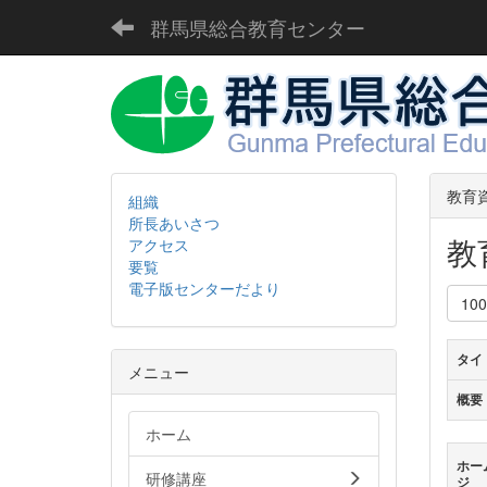
群馬県総合教育センター
教育
組織
所長あいさつ
教
アクセス
要覧
電子版センターだより
10
タイ
メニュー
概要
ホーム
ホー
研修講座
ジ