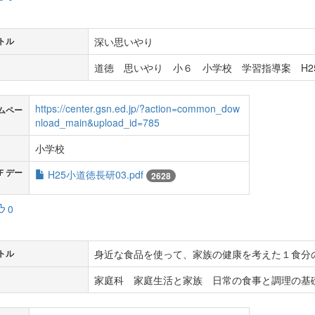
深い思いやり
トル
道徳 思いやり 小６ 小学校 学習指導案 H2
https://center.gsn.ed.jp/?action=common_dow
ムペー
nload_main&upload_id=785
小学校
Ｆデー
H25小道徳長研03.pdf
2628
0
身近な食品を使って、家族の健康を考えた１食分
トル
家庭科 家庭生活と家族 日常の食事と調理の基礎