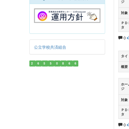
ジ
対象
ＰＤ
タ
0
公立学校共済組合
タイ
2
6
5
5
0
8
6
6
概要
ホー
ジ
対象
ＰＤ
タ
0