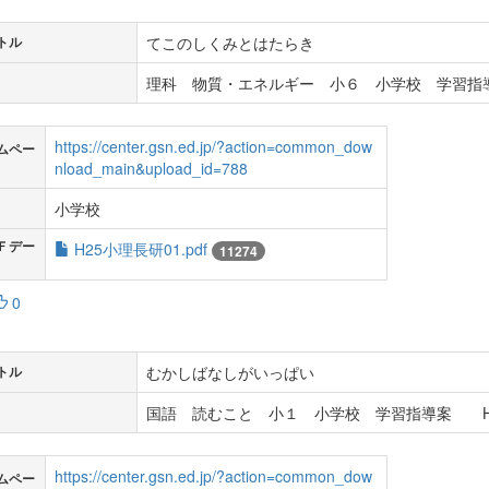
てこのしくみとはたらき
トル
理科 物質・エネルギー 小６ 小学校 学習指導
https://center.gsn.ed.jp/?action=common_dow
ムペー
nload_main&upload_id=788
小学校
Ｆデー
H25小理長研01.pdf
11274
0
むかしばなしがいっぱい
トル
国語 読むこと 小１ 小学校 学習指導案 H
https://center.gsn.ed.jp/?action=common_dow
ムペー