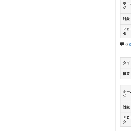
ホー
ジ
対象
ＰＤ
タ
0
タイ
概要
ホー
ジ
対象
ＰＤ
タ