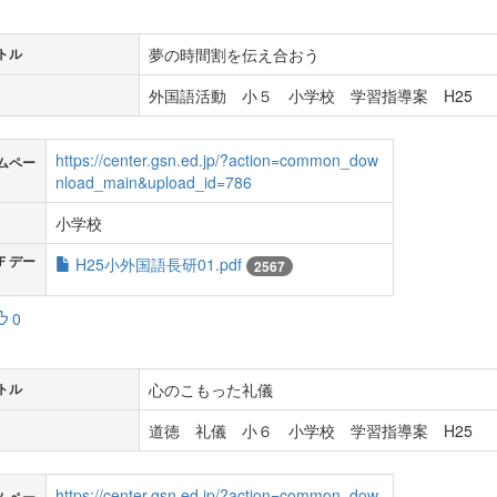
夢の時間割を伝え合おう
トル
外国語活動 小５ 小学校 学習指導案 H25
https://center.gsn.ed.jp/?action=common_dow
ムペー
nload_main&upload_id=786
小学校
Ｆデー
H25小外国語長研01.pdf
2567
0
心のこもった礼儀
トル
道徳 礼儀 小６ 小学校 学習指導案 H25
https://center.gsn.ed.jp/?action=common_dow