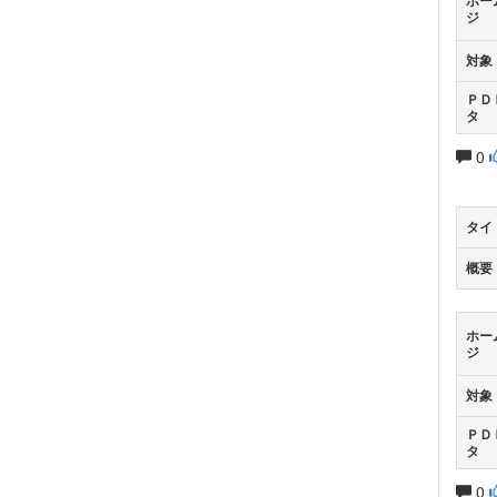
ホー
ジ
対象
ＰＤ
タ
0
タイ
概要
ホー
ジ
対象
ＰＤ
タ
0