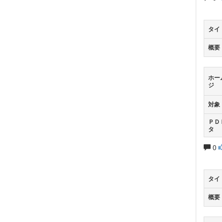
タイ
概要
ホー
ジ
対象
ＰＤ
タ
0
タイ
概要