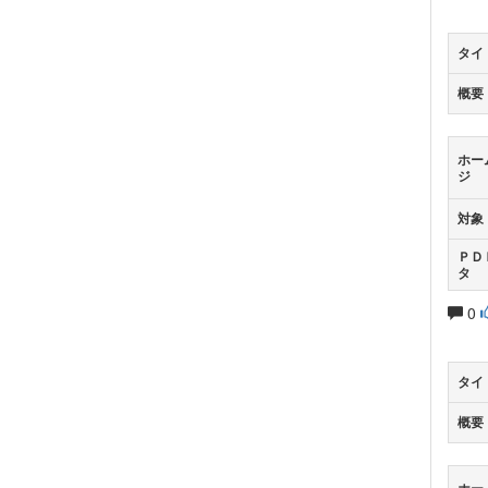
タイ
概要
ホー
ジ
対象
ＰＤ
タ
0
タイ
概要