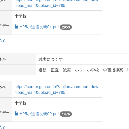
ムペー
nload_main&upload_id=785
小学校
Ｆデー
H25小道徳長研01.pdf
2953
0
誠実につくす
トル
道徳 正直・誠実 小６ 小学校 学習指導案 H
https://center.gsn.ed.jp/?action=common_dow
ムペー
nload_main&upload_id=785
小学校
Ｆデー
H25小道徳長研02.pdf
1476
0