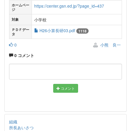
ホームペー
https://center.gsn.ed.jp/?page_id=437
ジ
小学校
対象
ＰＤＦデー
H26小算長研03.pdf
1118
タ
0
小熊 良一
0 コメント
コメント
組織
所長あいさつ