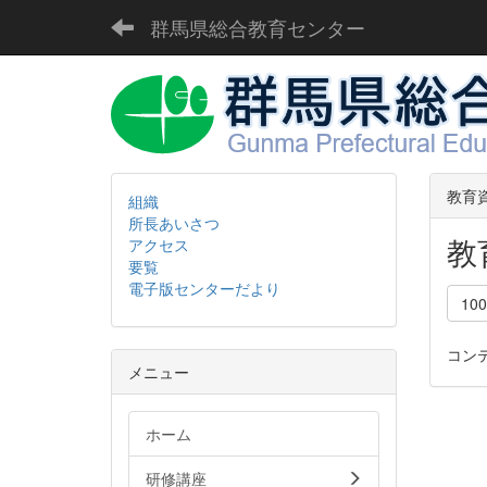
群馬県総合教育センター
教育
組織
所長あいさつ
教
アクセス
要覧
電子版センターだより
10
コン
メニュー
ホーム
研修講座