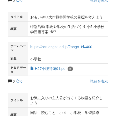
0
0
詳細を表示
おもいやり大作戦林間学校の目標を考えよう
タイトル
特別活動 学級や学校の生活づくり 小5 小学校
概要
学習指導案 H27
ホームペー
https://center.gsn.ed.jp/?page_id=466
ジ
小学校
対象
ＰＤＦデー
H27小理特研01.pdf
3
タ
0
0
詳細を表示
お気に入りの主人公が出てくる物語を紹介し
タイトル
よう
国語 読むこと 小４ 小学校 学習指導
概要