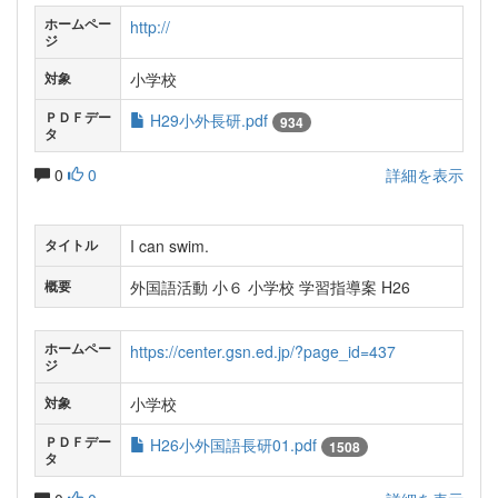
ホームペー
http://
ジ
小学校
対象
ＰＤＦデー
H29小外長研.pdf
934
タ
0
0
詳細を表示
I can swim.
タイトル
外国語活動 小６ 小学校 学習指導案 H26
概要
ホームペー
https://center.gsn.ed.jp/?page_id=437
ジ
小学校
対象
ＰＤＦデー
H26小外国語長研01.pdf
1508
タ