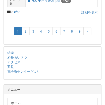
H27小社長研01.pdf
3746
タ
0
0
詳細を表示
1
2
3
4
5
6
7
8
9
»
組織
所長あいさつ
アクセス
要覧
電子版センターだより
メニュー
ホーム