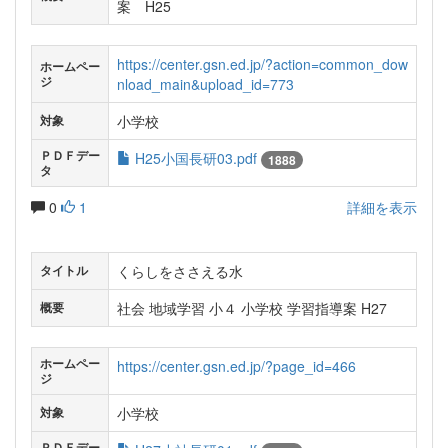
案 H25
https://center.gsn.ed.jp/?action=common_dow
ホームペー
ジ
nload_main&upload_id=773
小学校
対象
ＰＤＦデー
H25小国長研03.pdf
1888
タ
0
1
詳細を表示
くらしをささえる水
タイトル
社会 地域学習 小４ 小学校 学習指導案 H27
概要
ホームペー
https://center.gsn.ed.jp/?page_id=466
ジ
小学校
対象
ＰＤＦデー