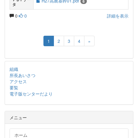
H27高農基幹01.pdf
6
タ
0
0
詳細を表示
1
2
3
4
»
組織
所長あいさつ
アクセス
要覧
電子版センターだより
メニュー
ホーム