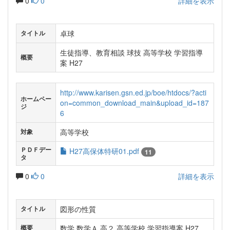
0
0
詳細を表示
卓球
タイトル
生徒指導、教育相談 球技 高等学校 学習指導
概要
案 H27
http://www.karisen.gsn.ed.jp/boe/htdocs/?acti
ホームペー
on=common_download_main&upload_id=187
ジ
6
高等学校
対象
ＰＤＦデー
H27高保体特研01.pdf
11
タ
0
0
詳細を表示
図形の性質
タイトル
数学 数学Ａ 高２ 高等学校 学習指導案 H27
概要