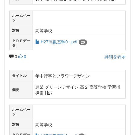
ホームペー
ジ
高等学校
対象
ＰＤＦデー
H27高数基幹01.pdf
20
タ
0
0
詳細を表示
年中行事とフラワーデザイン
タイトル
農業 グリーンデザイン 高２ 高等学校 学習指
概要
導案 H27
ホームペー
ジ
高等学校
対象
ＰＤＦデー