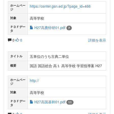
ホームペー
https://center.gsn.ed.jp/?page_id=466
ジ
高等学校
対象
ＰＤＦデー
H27高農特研01.pdf
7
タ
0
0
詳細を表示
五単位のうち古典二単位
タイトル
国語 国語総合 高１ 高等学校 学習指導案 H27
概要
ホームペー
http://
ジ
高等学校
対象
ＰＤＦデー
H27高国基幹01.pdf
11
タ