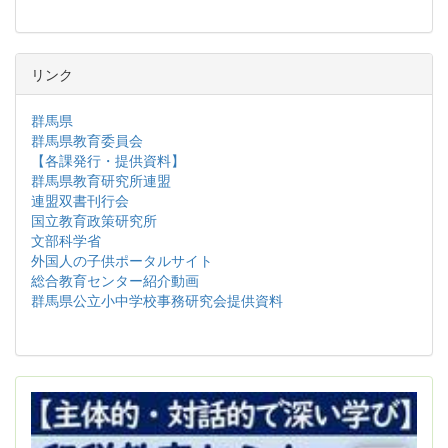
リンク
群馬県
群馬県教育委員会
【各課発行・提供資料】
群馬県教育研究所連盟
連盟双書刊行会
国立教育政策研究所
文部科学省
外国人の子供ポータルサイト
総合教育センター紹介動画
群馬県公立小中学校事務研究会提供資料