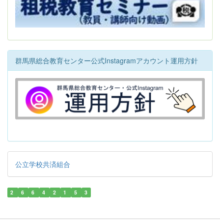
群馬県総合教育センター公式Instagramアカウント運用方針
公立学校共済組合
2
6
6
4
2
1
5
3