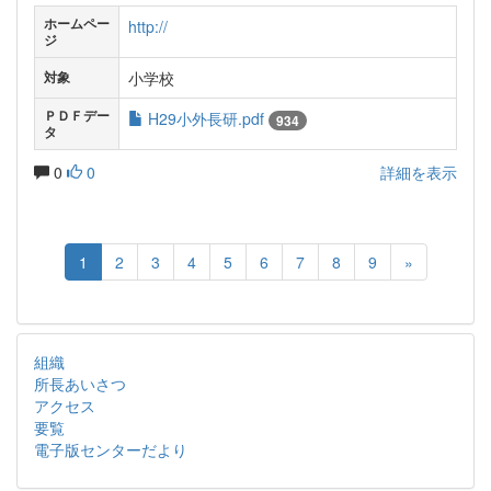
ホームペー
http://
ジ
小学校
対象
ＰＤＦデー
H29小外長研.pdf
934
タ
0
0
詳細を表示
1
2
3
4
5
6
7
8
9
»
組織
所長あいさつ
アクセス
要覧
電子版センターだより