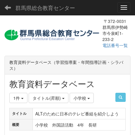
群馬県総合教育センター
Toggl
〒372-0031
群馬県伊勢崎
市今泉町1-
233-2
電話番号一覧
教育資料データベース（学習指導案・年間指導計画・シラバ
ス）
教育資料データベース
1件
タイトル(昇順)
小学校
ALTのために日本のテレビ番組を紹介しよう
タイトル
小学校 外国語活動 4年 長研
概要