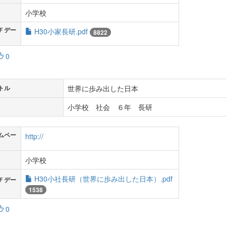
小学校
Ｆデー
H30小家長研.pdf
8822
0
世界に歩み出した日本
トル
小学校 社会 ６年 長研
ムペー
http://
小学校
H30小社長研（世界に歩み出した日本）.pdf
Ｆデー
1538
0