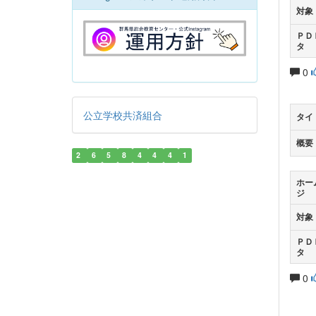
対象
ＰＤ
タ
0
公立学校共済組合
タイ
概要
2
6
5
8
4
4
4
1
ホー
ジ
対象
ＰＤ
タ
0