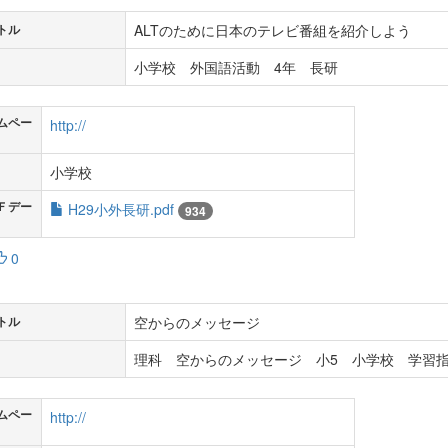
ALTのために日本のテレビ番組を紹介しよう
トル
小学校 外国語活動 4年 長研
ムペー
http://
小学校
Ｆデー
H29小外長研.pdf
934
0
空からのメッセージ
トル
理科 空からのメッセージ 小5 小学校 学習指
ムペー
http://