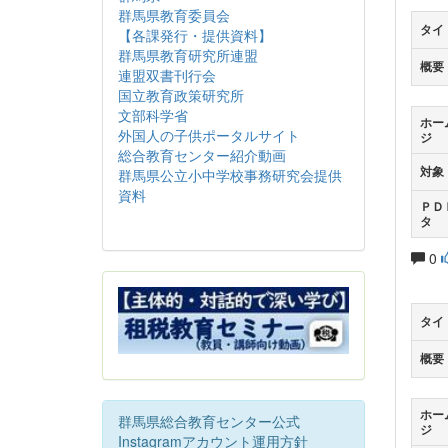
群馬県教育委員会
タイ
【各課発行・提供資料】
群馬県教育研究所連盟
概要
連盟双書刊行会
国立教育政策研究所
文部科学省
ホー
外国人の子供ポータルサイト
ジ
総合教育センター紹介動画
対象
群馬県公立小中学校事務研究会提供
資料
ＰＤ
タ
0
タイ
概要
ホー
群馬県総合教育センター公式
ジ
Instagramアカウント運用方針