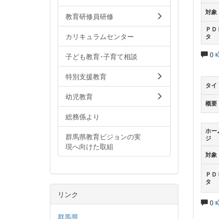
対象
教育研修員研修
ＰＤ
カリキュラムセンター
タ
0
子ども教育･子育て相談
特別支援教育
タイ
幼児教育
概要
総務係より
ホー
群馬県教育ビジョンの実
ジ
現へ向けた取組
対象
ＰＤ
タ
リンク
0
群馬県