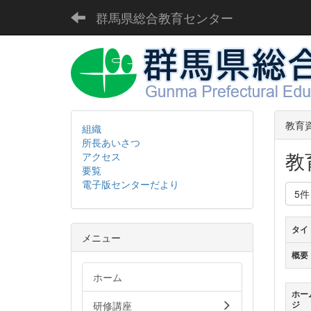
群馬県総合教育センター
教育
組織
所長あいさつ
教
アクセス
要覧
電子版センターだより
5
タイ
メニュー
概要
ホーム
ホー
研修講座
ジ