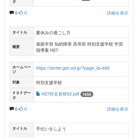
タ
0
0
詳細を表示
夏休みの過ごし方
タイトル
進路学習 知的障害 高等部 特別支援学校 学習
概要
指導案 H27
ホームペー
https://center.gsn.ed.jp/?page_id=466
ジ
特別支援学校
対象
ＰＤＦデー
H27特支長研02.pdf
1656
タ
0
0
詳細を表示
手伝いをしよう
タイトル