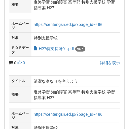
進路学習 知的障害 高等部 特別支援学校 学習
概要
指導案 H27
ホームペー
https://center.gsn.ed.jp/?page_id=466
ジ
特別支援学校
対象
ＰＤＦデー
H27特支長研01.pdf
967
タ
0
0
詳細を表示
清潔な身なりを考えよう
タイトル
進路学習 知的障害 高等部 特別支援学校 学習
概要
指導案 H27
ホームペー
https://center.gsn.ed.jp/?page_id=466
ジ
特別支援学校
対象