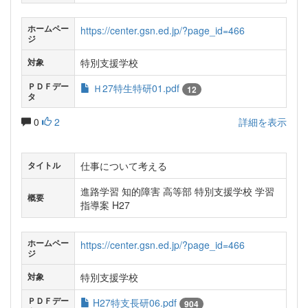
ホームペー
https://center.gsn.ed.jp/?page_id=466
ジ
特別支援学校
対象
ＰＤＦデー
Ｈ27特生特研01.pdf
12
タ
0
2
詳細を表示
仕事について考える
タイトル
進路学習 知的障害 高等部 特別支援学校 学習
概要
指導案 H27
ホームペー
https://center.gsn.ed.jp/?page_id=466
ジ
特別支援学校
対象
ＰＤＦデー
H27特支長研06.pdf
904