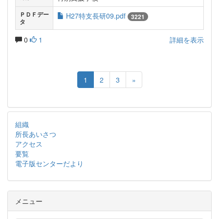
ＰＤＦデー
H27特支長研09.pdf
3221
タ
0
1
詳細を表示
1
2
3
»
組織
所長あいさつ
アクセス
要覧
電子版センターだより
メニュー