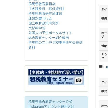
群馬県教育委員会
【各課発行・提供資料】
タイ
群馬県教育研究所連盟
連盟双書刊行会
概要
国立教育政策研究所
文部科学省
外国人の子供ポータルサイト
ホー
ジ
総合教育センター紹介動画
群馬県公立小中学校事務研究会提供
対象
資料
ＰＤ
タ
0
タイ
概要
群馬県総合教育センター公式
ホー
Instagramアカウント運用方針