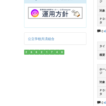
ジ
対象
ＰＤ
タ
0
公立学校共済組合
タイ
2
6
6
2
1
7
4
8
概要
ホー
ジ
対象
ＰＤ
タ
0