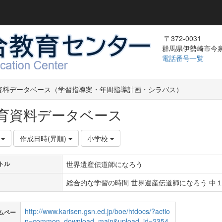
〒372-0031
群馬県伊勢崎市今泉町
電話番号一覧
資料データベース（学習指導案・年間指導計画・シラバス）
育資料データベース
件
作成日時(昇順)
小学校
世界遺産伝道師になろう
トル
総合的な学習の時間 世界遺産伝道師になろう 中１ 
http://www.karisen.gsn.ed.jp/boe/htdocs/?actio
ムペー
n=common_download_main&upload_id=2354