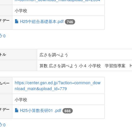
小学校
Ｆデー
H25中総合基礎基本.pdf
746
0
広さを調べよう
トル
算数 広さを調べよう 小４ 小学校 学習指導案 H
https://center.gsn.ed.jp/?action=common_dow
ムペー
nload_main&upload_id=779
小学校
Ｆデー
H25小算数長研01 .pdf
666
0