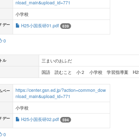
nload_main&upload_id=771
小学校
Ｆデー
H25小国長研01.pdf
639
0
三まいのおふだ
トル
国語 読むこと 小２ 小学校 学習指導案 H2
https://center.gsn.ed.jp/?action=common_dow
ムペー
nload_main&upload_id=771
小学校
Ｆデー
H25小国長研02.pdf
594
0