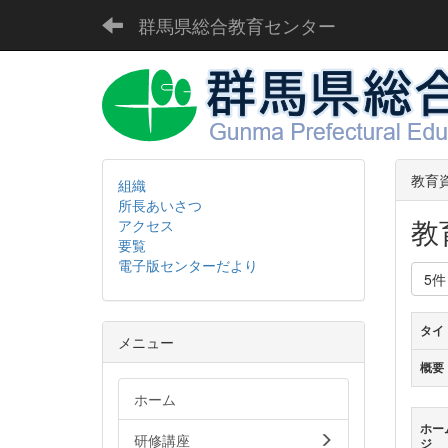
群馬県総合教育センター
教育
組織
所長あいさつ
教
アクセス
要覧
電子版センターだより
5
タイ
メニュー
概要
ホーム
ホー
研修講座
ジ