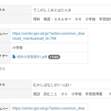
てこのしくみとはたらき
トル
理科 物質・エネルギー 小６ 小学校 学習指導
https://center.gsn.ed.jp/?action=common_dow
ムペー
nload_main&upload_id=788
小学校
Ｆデー
H25小理長研01.pdf
11285
0
むかしばなしがいっぱい
トル
国語 読むこと 小１ 小学校 学習指導案 H
https://center.gsn.ed.jp/?action=common_dow
ムペー