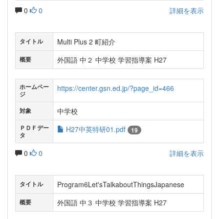
0
0
詳細を表示
Multi Plus 2 町紹介
タイトル
外国語 中２ 中学校 学習指導案 H27
概要
ホームペー
https://center.gsn.ed.jp/?page_id=466
ジ
中学校
対象
ＰＤＦデー
H27中英特研01.pdf
19
タ
0
0
詳細を表示
Program6Let'sTalkaboutThingsJapanese
タイトル
外国語 中３ 中学校 学習指導案 H27
概要