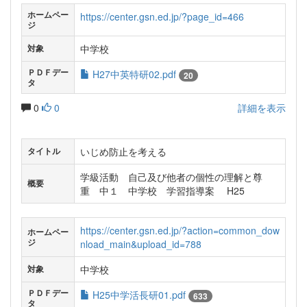
ホームペー
https://center.gsn.ed.jp/?page_id=466
ジ
中学校
対象
ＰＤＦデー
H27中英特研02.pdf
20
タ
0
0
詳細を表示
いじめ防止を考える
タイトル
学級活動 自己及び他者の個性の理解と尊
概要
重 中１ 中学校 学習指導案 H25
https://center.gsn.ed.jp/?action=common_dow
ホームペー
ジ
nload_main&upload_id=788
中学校
対象
ＰＤＦデー
H25中学活長研01.pdf
633
タ