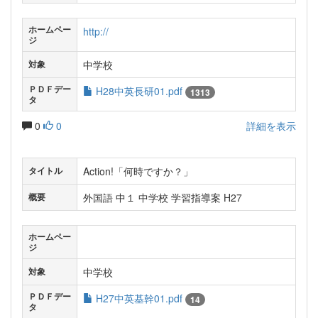
ホームペー
http://
ジ
中学校
対象
ＰＤＦデー
H28中英長研01.pdf
1313
タ
0
0
詳細を表示
Action!「何時ですか？」
タイトル
外国語 中１ 中学校 学習指導案 H27
概要
ホームペー
ジ
中学校
対象
ＰＤＦデー
H27中英基幹01.pdf
14
タ