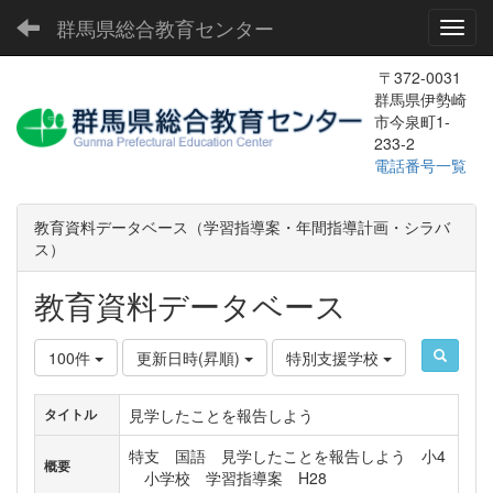
群馬県総合教育センター
Toggl
〒372-0031
群馬県伊勢崎
市今泉町1-
233-2
電話番号一覧
教育資料データベース（学習指導案・年間指導計画・シラバ
ス）
教育資料データベース
100件
更新日時(昇順)
特別支援学校
見学したことを報告しよう
タイトル
特支 国語 見学したことを報告しよう 小4
概要
小学校 学習指導案 H28