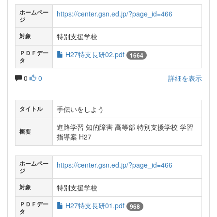
ホームペー
https://center.gsn.ed.jp/?page_id=466
ジ
特別支援学校
対象
ＰＤＦデー
H27特支長研02.pdf
1664
タ
0
0
詳細を表示
手伝いをしよう
タイトル
進路学習 知的障害 高等部 特別支援学校 学習
概要
指導案 H27
ホームペー
https://center.gsn.ed.jp/?page_id=466
ジ
特別支援学校
対象
ＰＤＦデー
H27特支長研01.pdf
968
タ