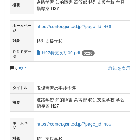
進路学習 知的障害 高等部 特別支援学校 学習
概要
指導案 H27
ホームペー
https://center.gsn.ed.jp/?page_id=466
ジ
特別支援学校
対象
ＰＤＦデー
H27特支長研09.pdf
3228
タ
0
1
詳細を表示
現場実習の事後指導
タイトル
進路学習 知的障害 高等部 特別支援学校 学習
概要
指導案 H27
ホームペー
https://center.gsn.ed.jp/?page_id=466
ジ
特別支援学校
対象