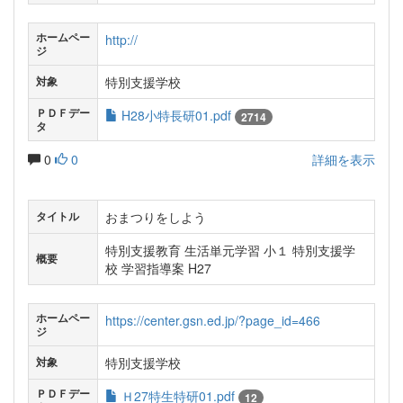
ホームペー
http://
ジ
特別支援学校
対象
ＰＤＦデー
H28小特長研01.pdf
2714
タ
0
0
詳細を表示
おまつりをしよう
タイトル
特別支援教育 生活単元学習 小１ 特別支援学
概要
校 学習指導案 H27
ホームペー
https://center.gsn.ed.jp/?page_id=466
ジ
特別支援学校
対象
ＰＤＦデー
Ｈ27特生特研01.pdf
12