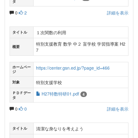
タ
0
2
詳細を表示
１次関数の利用
タイトル
特別支援教育 数学 中２ 盲学校 学習指導案 H2
概要
7
ホームペー
https://center.gsn.ed.jp/?page_id=466
ジ
特別支援学校
対象
ＰＤＦデー
H27特数特研01.pdf
4
タ
0
0
詳細を表示
清潔な身なりを考えよう
タイトル