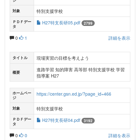
ジ
特別支援学校
対象
ＰＤＦデー
H27特支長研05.pdf
2799
タ
0
1
詳細を表示
現場実習の目標を考えよう
タイトル
進路学習 知的障害 高等部 特別支援学校 学習
概要
指導案 H27
ホームペー
https://center.gsn.ed.jp/?page_id=466
ジ
特別支援学校
対象
ＰＤＦデー
H27特支長研04.pdf
3192
タ
0
0
詳細を表示