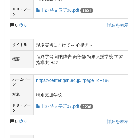
ＰＤＦデー
H27特支長研08.pdf
1601
タ
0
0
詳細を表示
現場実習に向けて～ 心構え～
タイトル
進路学習 知的障害 高等部 特別支援学校 学習
概要
指導案 H27
ホームペー
https://center.gsn.ed.jp/?page_id=466
ジ
特別支援学校
対象
ＰＤＦデー
H27特支長研07.pdf
2206
タ
0
0
詳細を表示