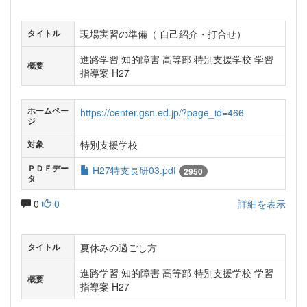
現場実習の準備（ 自己紹介・打合せ）
タイトル
進路学習 知的障害 高等部 特別支援学校 学習
概要
指導案 H27
ホームペー
https://center.gsn.ed.jp/?page_id=466
ジ
特別支援学校
対象
ＰＤＦデー
H27特支長研03.pdf
2950
タ
0
0
詳細を表示
夏休みの過ごし方
タイトル
進路学習 知的障害 高等部 特別支援学校 学習
概要
指導案 H27