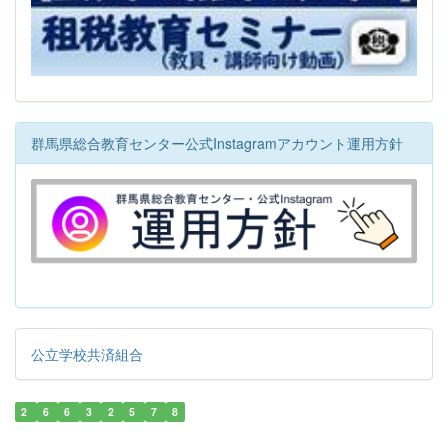
群馬県総合教育センター公式Instagramアカウント運用方針
公立学校共済組合
2
6
6
3
2
5
7
8