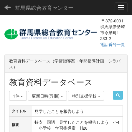
群馬県総合教育センター
Toggl
〒372-0031
群馬県伊勢崎
市今泉町1-
233-2
電話番号一覧
教育資料データベース（学習指導案・年間指導計画・シラバ
ス）
教育資料データベース
1件
更新日時(昇順)
特別支援学校
見学したことを報告しよう
タイトル
特支 国語 見学したことを報告しよう 小4
概要
小学校 学習指導案 H28