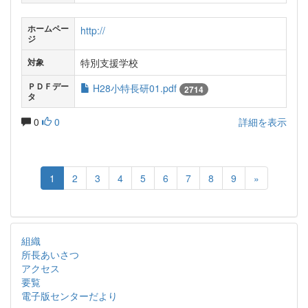
ホームペー
http://
ジ
特別支援学校
対象
ＰＤＦデー
H28小特長研01.pdf
2714
タ
0
0
詳細を表示
1
2
3
4
5
6
7
8
9
»
組織
所長あいさつ
アクセス
要覧
電子版センターだより