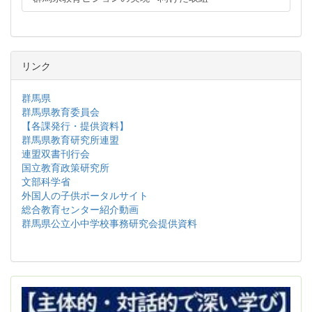
リンク
群馬県
群馬県教育委員会
【各課発行・提供資料】
群馬県教育研究所連盟
連盟双書刊行会
国立教育政策研究所
文部科学省
外国人の子供ポータルサイト
総合教育センター紹介動画
群馬県公立小中学校事務研究会提供資料