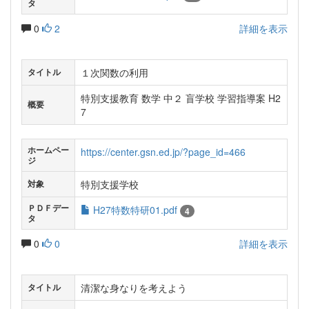
タ
0
2
詳細を表示
１次関数の利用
タイトル
特別支援教育 数学 中２ 盲学校 学習指導案 H2
概要
7
ホームペー
https://center.gsn.ed.jp/?page_id=466
ジ
特別支援学校
対象
ＰＤＦデー
H27特数特研01.pdf
4
タ
0
0
詳細を表示
清潔な身なりを考えよう
タイトル