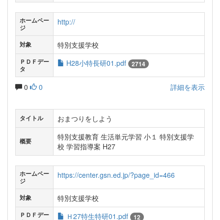
ホームペー
http://
ジ
特別支援学校
対象
ＰＤＦデー
H28小特長研01.pdf
2714
タ
0
0
詳細を表示
おまつりをしよう
タイトル
特別支援教育 生活単元学習 小１ 特別支援学
概要
校 学習指導案 H27
ホームペー
https://center.gsn.ed.jp/?page_id=466
ジ
特別支援学校
対象
ＰＤＦデー
Ｈ27特生特研01.pdf
12