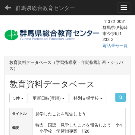
群馬県総合教育センター
Toggl
〒372-0031
群馬県伊勢崎
市今泉町1-
233-2
電話番号一覧
教育資料データベース（学習指導案・年間指導計画・シラバ
ス）
教育資料データベース
5件
更新日時(昇順)
特別支援学校
見学したことを報告しよう
タイトル
特支 国語 見学したことを報告しよう 小4
概要
小学校 学習指導案 H28