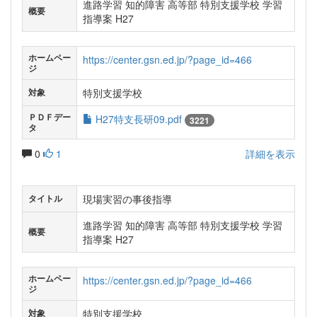
進路学習 知的障害 高等部 特別支援学校 学習
概要
指導案 H27
ホームペー
https://center.gsn.ed.jp/?page_id=466
ジ
特別支援学校
対象
ＰＤＦデー
H27特支長研09.pdf
3221
タ
0
1
詳細を表示
現場実習の事後指導
タイトル
進路学習 知的障害 高等部 特別支援学校 学習
概要
指導案 H27
ホームペー
https://center.gsn.ed.jp/?page_id=466
ジ
特別支援学校
対象