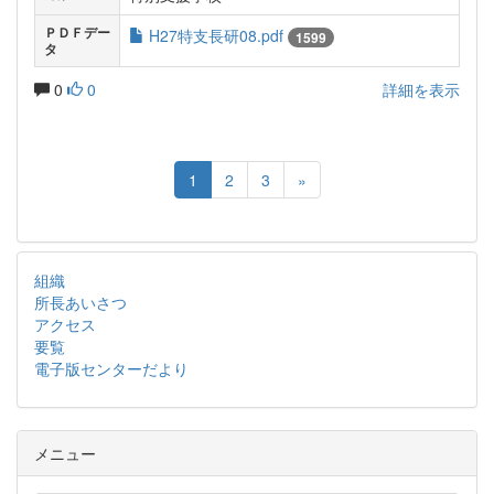
ＰＤＦデー
H27特支長研08.pdf
1599
タ
0
0
詳細を表示
1
2
3
»
組織
所長あいさつ
アクセス
要覧
電子版センターだより
メニュー