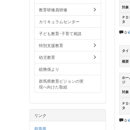
対象
教育研修員研修
ＰＤ
カリキュラムセンター
タ
0
子ども教育･子育て相談
特別支援教育
タイ
幼児教育
概要
総務係より
ホー
群馬県教育ビジョンの実
ジ
現へ向けた取組
対象
ＰＤ
タ
リンク
0
群馬県