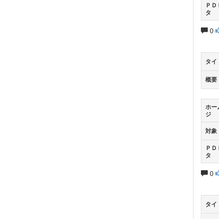
ＰＤ
タ
0
タイ
概要
ホー
ジ
対象
ＰＤ
タ
0
タイ