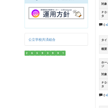
対象
ＰＤ
タ
0
公立学校共済組合
タイ
概要
2
6
5
9
3
9
9
1
ホー
ジ
対象
ＰＤ
タ
0