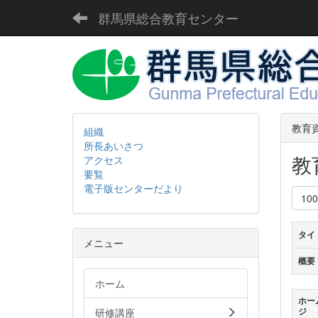
群馬県総合教育センター
教育
組織
所長あいさつ
教
アクセス
要覧
電子版センターだより
10
タイ
メニュー
概要
ホーム
ホー
研修講座
ジ