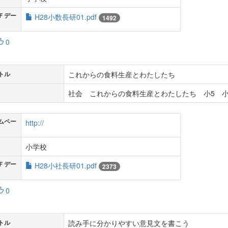
Ｆデー
H28小数長研01.pdf
1492
0
これからの食料生産とわたしたち
トル
社会 これからの食料生産とわたしたち 小5 小
ムペー
http://
小学校
Ｆデー
H28小社長研01.pdf
2373
0
読み手に分かりやすい意見文を書こう
トル