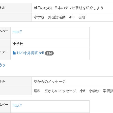
ALTのために日本のテレビ番組を紹介しよう
トル
小学校 外国語活動 4年 長研
ムペー
http://
小学校
Ｆデー
H29小外長研.pdf
934
0
空からのメッセージ
トル
理科 空からのメッセージ 小5 小学校 学習指
ムペー
http://