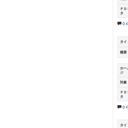
ＰＤ
タ
0
タイ
概要
ホー
ジ
対象
ＰＤ
タ
0
タイ