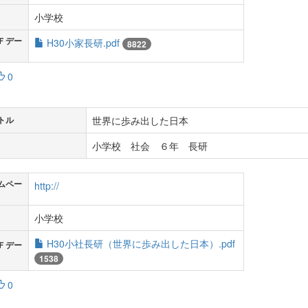
小学校
Ｆデー
H30小家長研.pdf
8822
0
世界に歩み出した日本
トル
小学校 社会 ６年 長研
ムペー
http://
小学校
H30小社長研（世界に歩み出した日本）.pdf
Ｆデー
1538
0