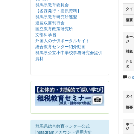
群馬県教育委員会
タイ
【各課発行・提供資料】
群馬県教育研究所連盟
概要
連盟双書刊行会
国立教育政策研究所
文部科学省
ホー
外国人の子供ポータルサイト
ジ
総合教育センター紹介動画
対象
群馬県公立小中学校事務研究会提供
資料
ＰＤ
タ
0
タイ
概要
ホー
群馬県総合教育センター公式
ジ
Instagramアカウント運用方針