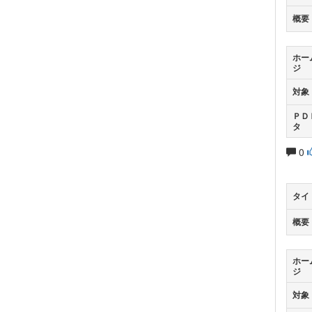
概要
ホー
ジ
対象
ＰＤ
タ
0
タイ
概要
ホー
ジ
対象