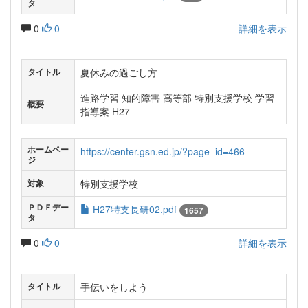
タ
0
0
詳細を表示
夏休みの過ごし方
タイトル
進路学習 知的障害 高等部 特別支援学校 学習
概要
指導案 H27
ホームペー
https://center.gsn.ed.jp/?page_id=466
ジ
特別支援学校
対象
ＰＤＦデー
H27特支長研02.pdf
1657
タ
0
0
詳細を表示
手伝いをしよう
タイトル