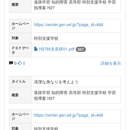
進路学習 知的障害 高等部 特別支援学校 学習
概要
指導案 H27
ホームペー
https://center.gsn.ed.jp/?page_id=466
ジ
特別支援学校
対象
ＰＤＦデー
H27特支長研01.pdf
967
タ
0
0
詳細を表示
清潔な身なりを考えよう
タイトル
進路学習 知的障害 高等部 特別支援学校 学習
概要
指導案 H27
ホームペー
https://center.gsn.ed.jp/?page_id=466
ジ
特別支援学校
対象