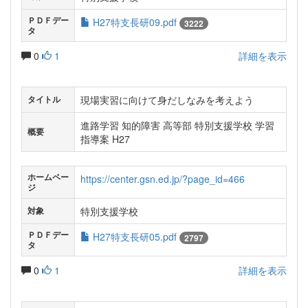
ＰＤＦデー
H27特支長研09.pdf
3222
タ
0
1
詳細を表示
現場実習に向けて身だしなみを考えよう
タイトル
進路学習 知的障害 高等部 特別支援学校 学習
概要
指導案 H27
ホームペー
https://center.gsn.ed.jp/?page_id=466
ジ
特別支援学校
対象
ＰＤＦデー
H27特支長研05.pdf
2797
タ
0
1
詳細を表示