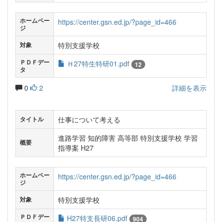
ホームペー
https://center.gsn.ed.jp/?page_id=466
ジ
特別支援学校
対象
ＰＤＦデー
Ｈ27特生特研01.pdf
12
タ
0
2
詳細を表示
仕事について考える
タイトル
進路学習 知的障害 高等部 特別支援学校 学習
概要
指導案 H27
ホームペー
https://center.gsn.ed.jp/?page_id=466
ジ
特別支援学校
対象
ＰＤＦデー
H27特支長研06.pdf
904