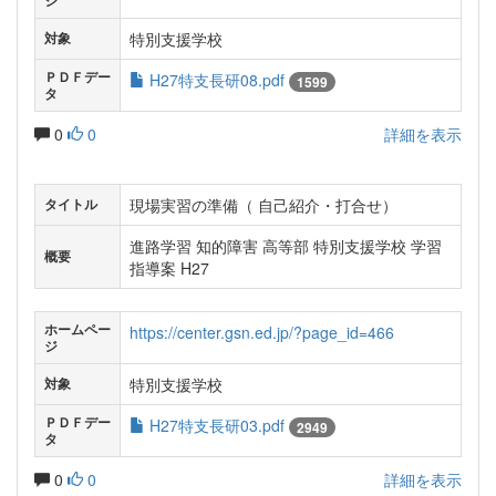
ジ
特別支援学校
対象
ＰＤＦデー
H27特支長研08.pdf
1599
タ
0
0
詳細を表示
現場実習の準備（ 自己紹介・打合せ）
タイトル
進路学習 知的障害 高等部 特別支援学校 学習
概要
指導案 H27
ホームペー
https://center.gsn.ed.jp/?page_id=466
ジ
特別支援学校
対象
ＰＤＦデー
H27特支長研03.pdf
2949
タ
0
0
詳細を表示