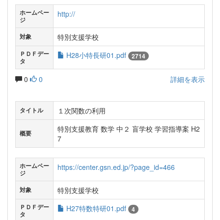
ホームペー
http://
ジ
特別支援学校
対象
ＰＤＦデー
H28小特長研01.pdf
2714
タ
0
0
詳細を表示
１次関数の利用
タイトル
特別支援教育 数学 中２ 盲学校 学習指導案 H2
概要
7
ホームペー
https://center.gsn.ed.jp/?page_id=466
ジ
特別支援学校
対象
ＰＤＦデー
H27特数特研01.pdf
4
タ