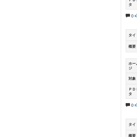
タ
0
タイ
概要
ホー
ジ
対象
ＰＤ
タ
0
タイ
概要