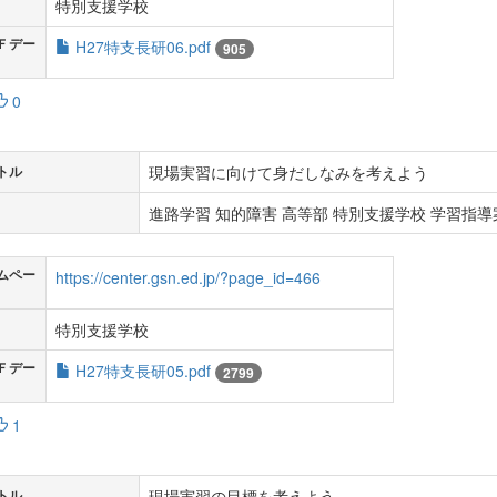
特別支援学校
Ｆデー
H27特支長研06.pdf
905
0
現場実習に向けて身だしなみを考えよう
トル
進路学習 知的障害 高等部 特別支援学校 学習指導案
ムペー
https://center.gsn.ed.jp/?page_id=466
特別支援学校
Ｆデー
H27特支長研05.pdf
2799
1
現場実習の目標を考えよう
トル