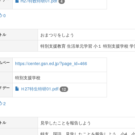
H27特数特研01.pdf
4
0
おまつりをしよう
トル
特別支援教育 生活単元学習 小１ 特別支援学校 学習
ムペー
https://center.gsn.ed.jp/?page_id=466
特別支援学校
Ｆデー
Ｈ27特生特研01.pdf
12
2
見学したことを報告しよう
トル
特支 国語 見学したことを報告しよう 小4 小