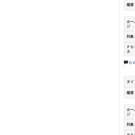
概要
ホー
ジ
対象
ＰＤ
タ
0
タイ
概要
ホー
ジ
対象
ＰＤ