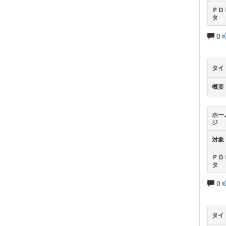
ＰＤ
タ
0
タイ
概要
ホー
ジ
対象
ＰＤ
タ
0
タイ