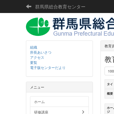
群馬県総合教育センター
教育
組織
所長あいさつ
教
アクセス
要覧
電子版センターだより
10
タイ
メニュー
概要
ホーム
ホー
研修講座
ジ