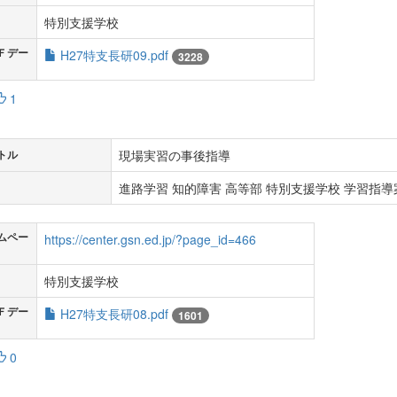
特別支援学校
Ｆデー
H27特支長研09.pdf
3228
1
現場実習の事後指導
トル
進路学習 知的障害 高等部 特別支援学校 学習指導案
ムペー
https://center.gsn.ed.jp/?page_id=466
特別支援学校
Ｆデー
H27特支長研08.pdf
1601
0