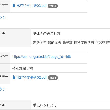
Ｆデー
H27特支長研03.pdf
2950
0
夏休みの過ごし方
トル
進路学習 知的障害 高等部 特別支援学校 学習指導案
ムペー
https://center.gsn.ed.jp/?page_id=466
特別支援学校
Ｆデー
H27特支長研02.pdf
1664
0
手伝いをしよう
トル