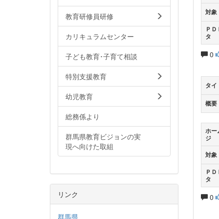
対象
教育研修員研修
ＰＤ
カリキュラムセンター
タ
0
子ども教育･子育て相談
特別支援教育
タイ
幼児教育
概要
総務係より
ホー
群馬県教育ビジョンの実
ジ
現へ向けた取組
対象
ＰＤ
タ
リンク
0
群馬県