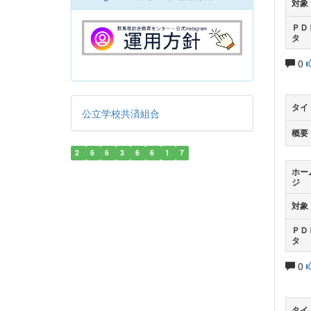
対象
ＰＤ
タ
0
タイ
公立学校共済組合
概要
2
6
6
3
6
6
1
7
ホー
ジ
対象
ＰＤ
タ
0
タイ