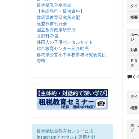
群馬県教育委員会
タイ
【各課発行・提供資料】
群馬県教育研究所連盟
概要
連盟双書刊行会
国立教育政策研究所
ホー
文部科学省
ジ
外国人の子供ポータルサイト
総合教育センター紹介動画
対象
群馬県公立小中学校事務研究会提供
資料
ＰＤ
タ
0
タイ
概要
ホー
ジ
群馬県総合教育センター公式
Instagramアカウント運用方針