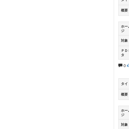
概要
ホー
ジ
対象
ＰＤ
タ
0
タイ
概要
ホー
ジ
対象