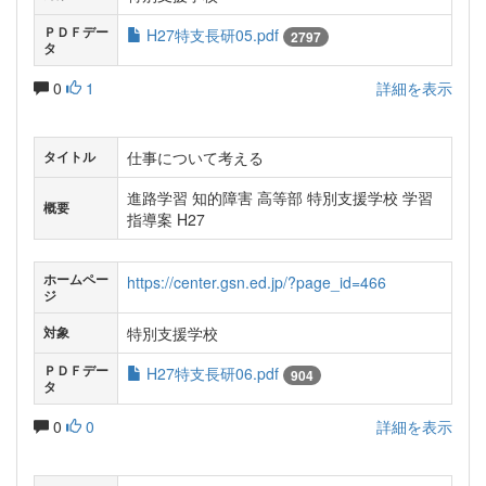
ＰＤＦデー
H27特支長研05.pdf
2797
タ
0
1
詳細を表示
仕事について考える
タイトル
進路学習 知的障害 高等部 特別支援学校 学習
概要
指導案 H27
ホームペー
https://center.gsn.ed.jp/?page_id=466
ジ
特別支援学校
対象
ＰＤＦデー
H27特支長研06.pdf
904
タ
0
0
詳細を表示