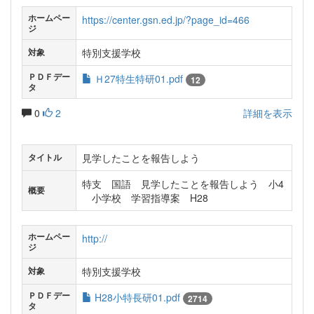
ホームペー
https://center.gsn.ed.jp/?page_id=466
ジ
特別支援学校
対象
ＰＤＦデー
Ｈ27特生特研01.pdf
12
タ
0
2
詳細を表示
見学したことを報告しよう
タイトル
特支 国語 見学したことを報告しよう 小4
概要
小学校 学習指導案 H28
ホームペー
http://
ジ
特別支援学校
対象
ＰＤＦデー
H28小特長研01.pdf
2714
タ