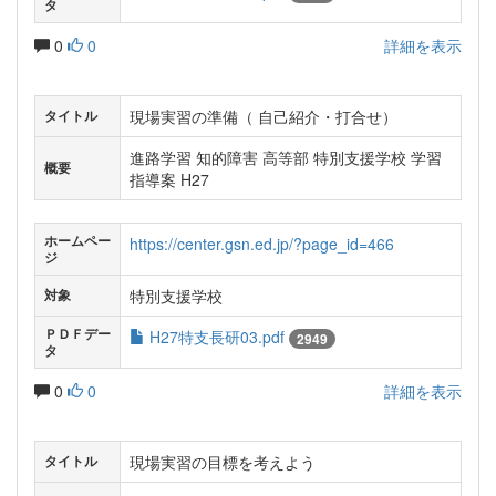
タ
0
0
詳細を表示
現場実習の準備（ 自己紹介・打合せ）
タイトル
進路学習 知的障害 高等部 特別支援学校 学習
概要
指導案 H27
ホームペー
https://center.gsn.ed.jp/?page_id=466
ジ
特別支援学校
対象
ＰＤＦデー
H27特支長研03.pdf
2949
タ
0
0
詳細を表示
現場実習の目標を考えよう
タイトル