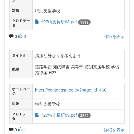
ジ
特別支援学校
対象
ＰＤＦデー
H27特支長研08.pdf
1599
タ
0
0
詳細を表示
清潔な身なりを考えよう
タイトル
進路学習 知的障害 高等部 特別支援学校 学習
概要
指導案 H27
ホームペー
https://center.gsn.ed.jp/?page_id=466
ジ
特別支援学校
対象
ＰＤＦデー
H27特支長研09.pdf
3222
タ
0
1
詳細を表示