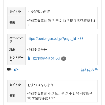
１次関数の利用
タイトル
特別支援教育 数学 中２ 盲学校 学習指導案 H2
概要
7
ホームペー
https://center.gsn.ed.jp/?page_id=466
ジ
特別支援学校
対象
ＰＤＦデー
H27特数特研01.pdf
4
タ
0
0
詳細を表示
おまつりをしよう
タイトル
特別支援教育 生活単元学習 小１ 特別支援学
概要
校 学習指導案 H27