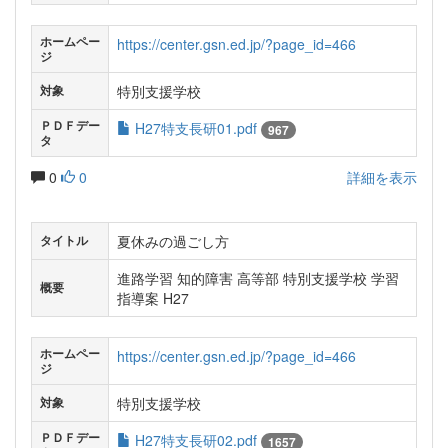
ホームペー
https://center.gsn.ed.jp/?page_id=466
ジ
特別支援学校
対象
ＰＤＦデー
H27特支長研01.pdf
967
タ
0
0
詳細を表示
夏休みの過ごし方
タイトル
進路学習 知的障害 高等部 特別支援学校 学習
概要
指導案 H27
ホームペー
https://center.gsn.ed.jp/?page_id=466
ジ
特別支援学校
対象
ＰＤＦデー
H27特支長研02.pdf
1657