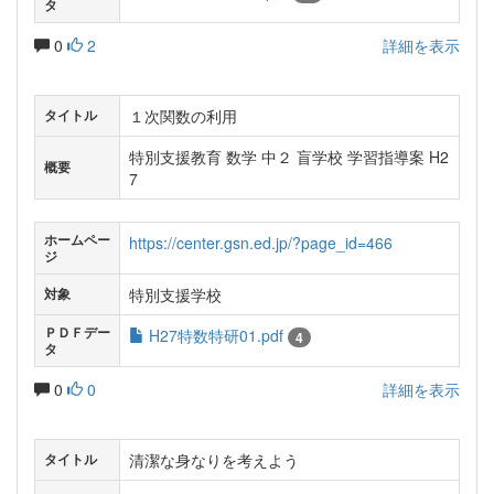
タ
0
2
詳細を表示
１次関数の利用
タイトル
特別支援教育 数学 中２ 盲学校 学習指導案 H2
概要
7
ホームペー
https://center.gsn.ed.jp/?page_id=466
ジ
特別支援学校
対象
ＰＤＦデー
H27特数特研01.pdf
4
タ
0
0
詳細を表示
清潔な身なりを考えよう
タイトル