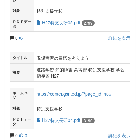
ジ
特別支援学校
対象
ＰＤＦデー
H27特支長研05.pdf
2799
タ
0
1
詳細を表示
現場実習の目標を考えよう
タイトル
進路学習 知的障害 高等部 特別支援学校 学習
概要
指導案 H27
ホームペー
https://center.gsn.ed.jp/?page_id=466
ジ
特別支援学校
対象
ＰＤＦデー
H27特支長研04.pdf
3190
タ
0
0
詳細を表示