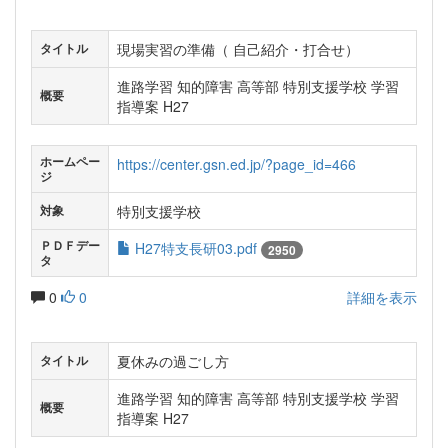
現場実習の準備（ 自己紹介・打合せ）
タイトル
進路学習 知的障害 高等部 特別支援学校 学習
概要
指導案 H27
ホームペー
https://center.gsn.ed.jp/?page_id=466
ジ
特別支援学校
対象
ＰＤＦデー
H27特支長研03.pdf
2950
タ
0
0
詳細を表示
夏休みの過ごし方
タイトル
進路学習 知的障害 高等部 特別支援学校 学習
概要
指導案 H27