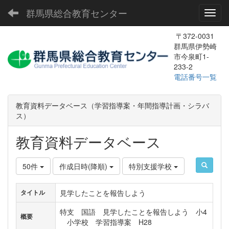
群馬県総合教育センター
Toggl
〒372-0031
群馬県伊勢崎
市今泉町1-
233-2
電話番号一覧
教育資料データベース（学習指導案・年間指導計画・シラバ
ス）
教育資料データベース
50件
作成日時(降順)
特別支援学校
見学したことを報告しよう
タイトル
特支 国語 見学したことを報告しよう 小4
概要
小学校 学習指導案 H28