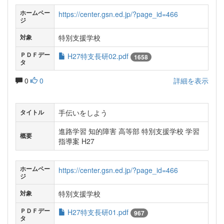
ホームペー
https://center.gsn.ed.jp/?page_id=466
ジ
特別支援学校
対象
ＰＤＦデー
H27特支長研02.pdf
1658
タ
0
0
詳細を表示
手伝いをしよう
タイトル
進路学習 知的障害 高等部 特別支援学校 学習
概要
指導案 H27
ホームペー
https://center.gsn.ed.jp/?page_id=466
ジ
特別支援学校
対象
ＰＤＦデー
H27特支長研01.pdf
967
タ