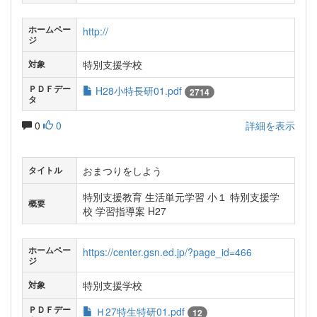
ホームペー
http://
ジ
特別支援学校
対象
ＰＤＦデー
H28小特長研01.pdf
2714
タ
0
0
詳細を表示
おまつりをしよう
タイトル
特別支援教育 生活単元学習 小１ 特別支援学
概要
校 学習指導案 H27
ホームペー
https://center.gsn.ed.jp/?page_id=466
ジ
特別支援学校
対象
ＰＤＦデー
Ｈ27特生特研01.pdf
12