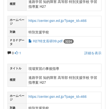
進路学習 知的障害 高等部 特別支援学校 学習
概要
指導案 H27
ホームペー
https://center.gsn.ed.jp/?page_id=466
ジ
特別支援学校
対象
ＰＤＦデー
H27特支長研09.pdf
3224
タ
0
1
詳細を表示
現場実習の事後指導
タイトル
進路学習 知的障害 高等部 特別支援学校 学習
概要
指導案 H27
ホームペー
https://center.gsn.ed.jp/?page_id=466
ジ
特別支援学校
対象