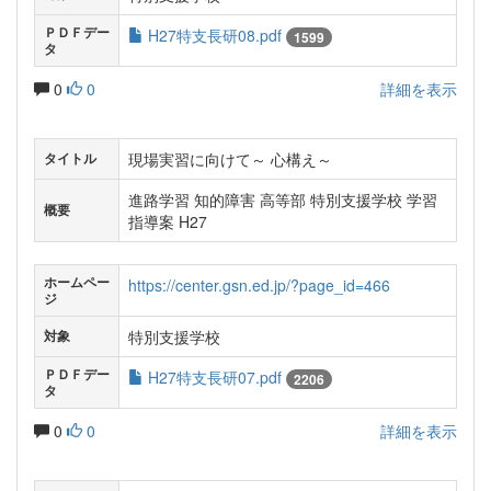
ＰＤＦデー
H27特支長研08.pdf
1599
タ
0
0
詳細を表示
現場実習に向けて～ 心構え～
タイトル
進路学習 知的障害 高等部 特別支援学校 学習
概要
指導案 H27
ホームペー
https://center.gsn.ed.jp/?page_id=466
ジ
特別支援学校
対象
ＰＤＦデー
H27特支長研07.pdf
2206
タ
0
0
詳細を表示