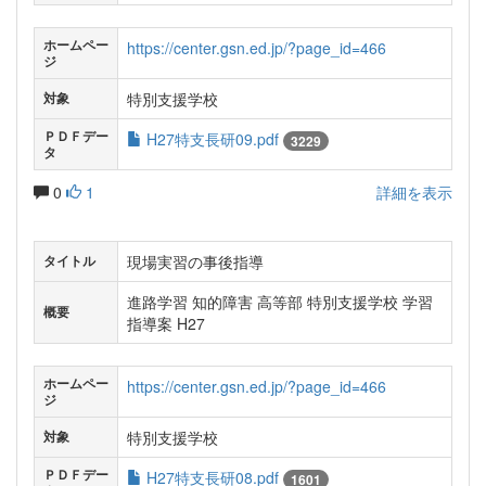
ホームペー
https://center.gsn.ed.jp/?page_id=466
ジ
特別支援学校
対象
ＰＤＦデー
H27特支長研09.pdf
3229
タ
0
1
詳細を表示
現場実習の事後指導
タイトル
進路学習 知的障害 高等部 特別支援学校 学習
概要
指導案 H27
ホームペー
https://center.gsn.ed.jp/?page_id=466
ジ
特別支援学校
対象
ＰＤＦデー
H27特支長研08.pdf
1601