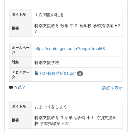
１次関数の利用
タイトル
特別支援教育 数学 中２ 盲学校 学習指導案 H2
概要
7
ホームペー
https://center.gsn.ed.jp/?page_id=466
ジ
特別支援学校
対象
ＰＤＦデー
H27特数特研01.pdf
4
タ
0
0
詳細を表示
おまつりをしよう
タイトル
特別支援教育 生活単元学習 小１ 特別支援学
概要
校 学習指導案 H27