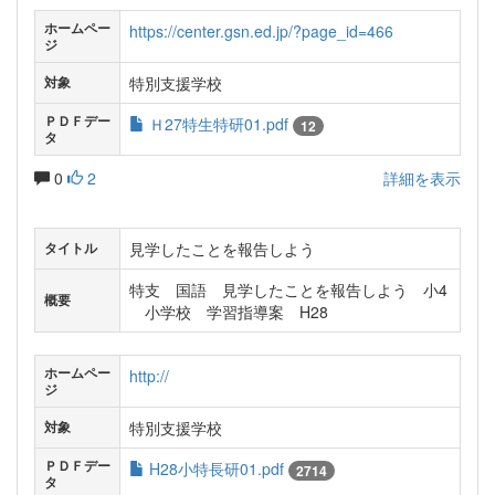
ホームペー
https://center.gsn.ed.jp/?page_id=466
ジ
特別支援学校
対象
ＰＤＦデー
Ｈ27特生特研01.pdf
12
タ
0
2
詳細を表示
見学したことを報告しよう
タイトル
特支 国語 見学したことを報告しよう 小4
概要
小学校 学習指導案 H28
ホームペー
http://
ジ
特別支援学校
対象
ＰＤＦデー
H28小特長研01.pdf
2714
タ