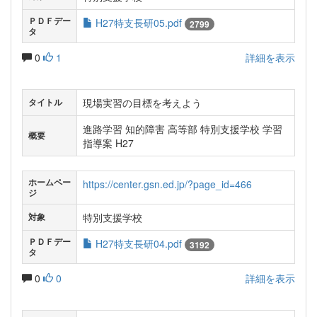
ＰＤＦデー
H27特支長研05.pdf
2799
タ
0
1
詳細を表示
現場実習の目標を考えよう
タイトル
進路学習 知的障害 高等部 特別支援学校 学習
概要
指導案 H27
ホームペー
https://center.gsn.ed.jp/?page_id=466
ジ
特別支援学校
対象
ＰＤＦデー
H27特支長研04.pdf
3192
タ
0
0
詳細を表示