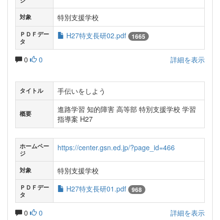
ジ
特別支援学校
対象
ＰＤＦデー
H27特支長研02.pdf
1665
タ
0
0
詳細を表示
手伝いをしよう
タイトル
進路学習 知的障害 高等部 特別支援学校 学習
概要
指導案 H27
ホームペー
https://center.gsn.ed.jp/?page_id=466
ジ
特別支援学校
対象
ＰＤＦデー
H27特支長研01.pdf
968
タ
0
0
詳細を表示