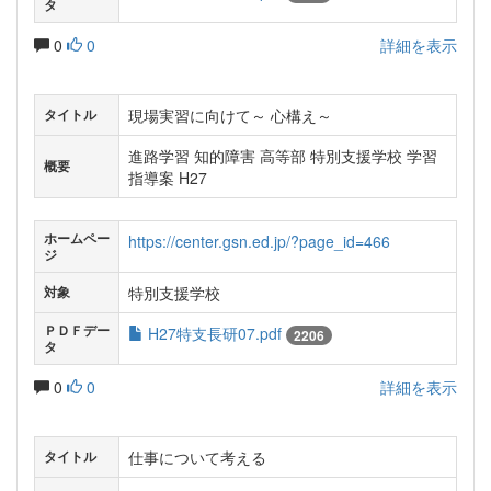
タ
0
0
詳細を表示
現場実習に向けて～ 心構え～
タイトル
進路学習 知的障害 高等部 特別支援学校 学習
概要
指導案 H27
ホームペー
https://center.gsn.ed.jp/?page_id=466
ジ
特別支援学校
対象
ＰＤＦデー
H27特支長研07.pdf
2206
タ
0
0
詳細を表示
仕事について考える
タイトル