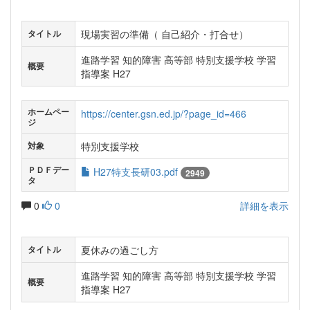
現場実習の準備（ 自己紹介・打合せ）
タイトル
進路学習 知的障害 高等部 特別支援学校 学習
概要
指導案 H27
ホームペー
https://center.gsn.ed.jp/?page_id=466
ジ
特別支援学校
対象
ＰＤＦデー
H27特支長研03.pdf
2949
タ
0
0
詳細を表示
夏休みの過ごし方
タイトル
進路学習 知的障害 高等部 特別支援学校 学習
概要
指導案 H27