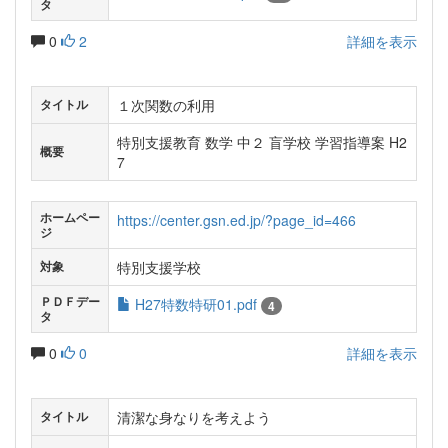
タ
0
2
詳細を表示
１次関数の利用
タイトル
特別支援教育 数学 中２ 盲学校 学習指導案 H2
概要
7
ホームペー
https://center.gsn.ed.jp/?page_id=466
ジ
特別支援学校
対象
ＰＤＦデー
H27特数特研01.pdf
4
タ
0
0
詳細を表示
清潔な身なりを考えよう
タイトル