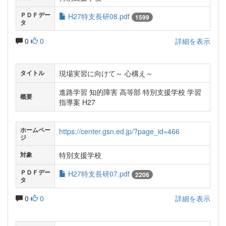
ＰＤＦデー
H27特支長研08.pdf
1599
タ
0
0
詳細を表示
現場実習に向けて～ 心構え～
タイトル
進路学習 知的障害 高等部 特別支援学校 学習
概要
指導案 H27
ホームペー
https://center.gsn.ed.jp/?page_id=466
ジ
特別支援学校
対象
ＰＤＦデー
H27特支長研07.pdf
2206
タ
0
0
詳細を表示