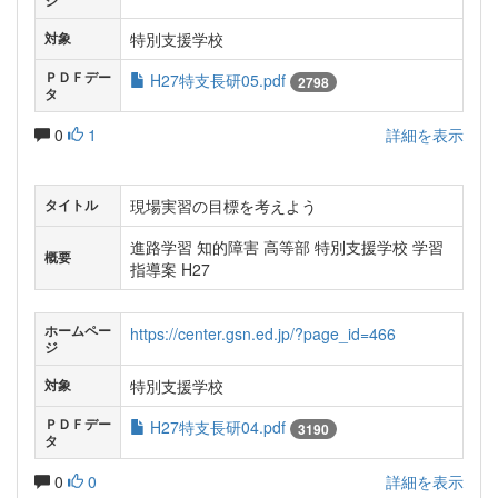
ジ
特別支援学校
対象
ＰＤＦデー
H27特支長研05.pdf
2798
タ
0
1
詳細を表示
現場実習の目標を考えよう
タイトル
進路学習 知的障害 高等部 特別支援学校 学習
概要
指導案 H27
ホームペー
https://center.gsn.ed.jp/?page_id=466
ジ
特別支援学校
対象
ＰＤＦデー
H27特支長研04.pdf
3190
タ
0
0
詳細を表示