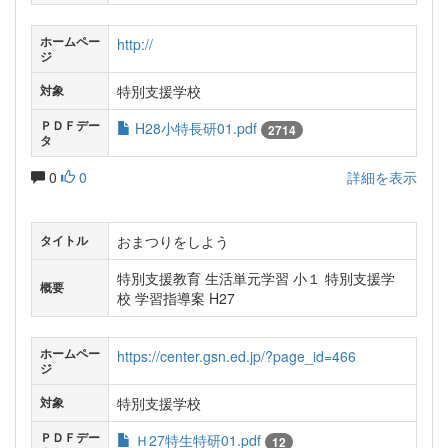
ホームペー
http://
ジ
特別支援学校
対象
ＰＤＦデー
H28小特長研01.pdf
2714
タ
0
0
詳細を表示
おまつりをしよう
タイトル
特別支援教育 生活単元学習 小１ 特別支援学
概要
校 学習指導案 H27
ホームペー
https://center.gsn.ed.jp/?page_id=466
ジ
特別支援学校
対象
ＰＤＦデー
Ｈ27特生特研01.pdf
12