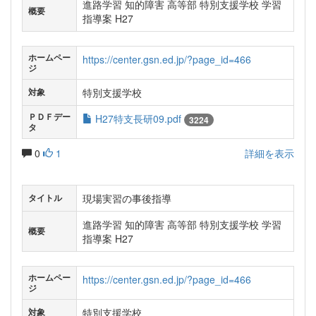
進路学習 知的障害 高等部 特別支援学校 学習
概要
指導案 H27
ホームペー
https://center.gsn.ed.jp/?page_id=466
ジ
特別支援学校
対象
ＰＤＦデー
H27特支長研09.pdf
3224
タ
0
1
詳細を表示
現場実習の事後指導
タイトル
進路学習 知的障害 高等部 特別支援学校 学習
概要
指導案 H27
ホームペー
https://center.gsn.ed.jp/?page_id=466
ジ
特別支援学校
対象