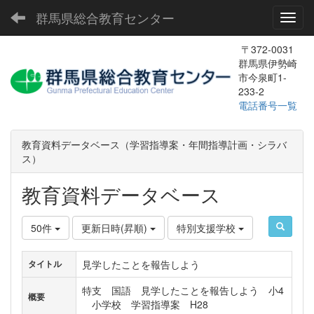
群馬県総合教育センター
Toggl
〒372-0031
群馬県伊勢崎
市今泉町1-
233-2
電話番号一覧
教育資料データベース（学習指導案・年間指導計画・シラバ
ス）
教育資料データベース
50件
更新日時(昇順)
特別支援学校
見学したことを報告しよう
タイトル
特支 国語 見学したことを報告しよう 小4
概要
小学校 学習指導案 H28