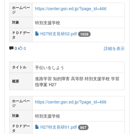
ホームペー
https://center.gsn.ed.jp/?page_id=466
ジ
特別支援学校
対象
ＰＤＦデー
H27特支長研02.pdf
1658
タ
0
0
詳細を表示
手伝いをしよう
タイトル
進路学習 知的障害 高等部 特別支援学校 学習
概要
指導案 H27
ホームペー
https://center.gsn.ed.jp/?page_id=466
ジ
特別支援学校
対象
ＰＤＦデー
H27特支長研01.pdf
967
タ