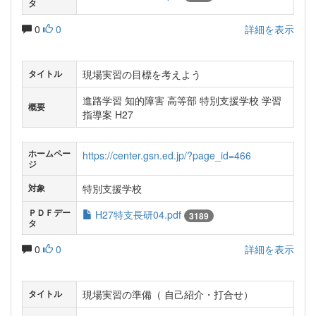
タ
0
0
詳細を表示
現場実習の目標を考えよう
タイトル
進路学習 知的障害 高等部 特別支援学校 学習
概要
指導案 H27
ホームペー
https://center.gsn.ed.jp/?page_id=466
ジ
特別支援学校
対象
ＰＤＦデー
H27特支長研04.pdf
3189
タ
0
0
詳細を表示
現場実習の準備（ 自己紹介・打合せ）
タイトル