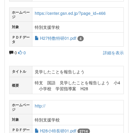
ホームペー
https://center.gsn.ed.jp/?page_id=466
ジ
特別支援学校
対象
ＰＤＦデー
H27特数特研01.pdf
4
タ
0
0
詳細を表示
見学したことを報告しよう
タイトル
特支 国語 見学したことを報告しよう 小4
概要
小学校 学習指導案 H28
ホームペー
http://
ジ
特別支援学校
対象
ＰＤＦデー
H28小特長研01.pdf
2714