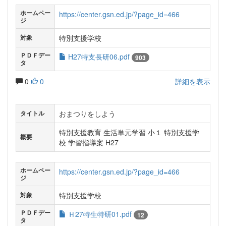
ホームペー
https://center.gsn.ed.jp/?page_id=466
ジ
特別支援学校
対象
ＰＤＦデー
H27特支長研06.pdf
903
タ
0
0
詳細を表示
おまつりをしよう
タイトル
特別支援教育 生活単元学習 小１ 特別支援学
概要
校 学習指導案 H27
ホームペー
https://center.gsn.ed.jp/?page_id=466
ジ
特別支援学校
対象
ＰＤＦデー
Ｈ27特生特研01.pdf
12
タ