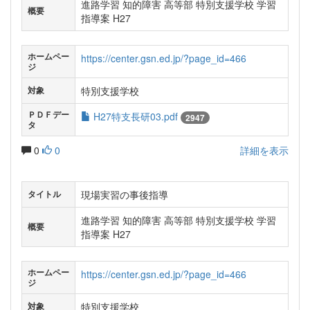
進路学習 知的障害 高等部 特別支援学校 学習
概要
指導案 H27
ホームペー
https://center.gsn.ed.jp/?page_id=466
ジ
特別支援学校
対象
ＰＤＦデー
H27特支長研03.pdf
2947
タ
0
0
詳細を表示
現場実習の事後指導
タイトル
進路学習 知的障害 高等部 特別支援学校 学習
概要
指導案 H27
ホームペー
https://center.gsn.ed.jp/?page_id=466
ジ
特別支援学校
対象