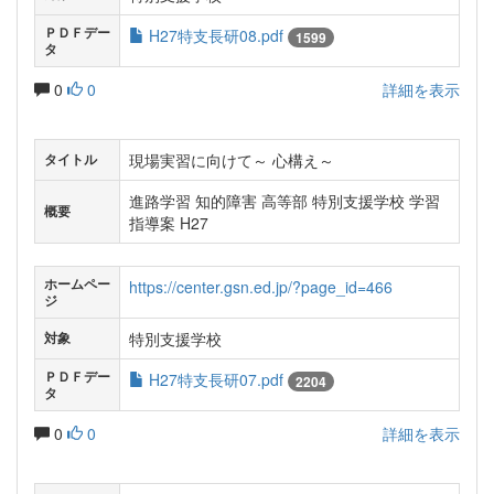
ＰＤＦデー
H27特支長研08.pdf
1599
タ
0
0
詳細を表示
現場実習に向けて～ 心構え～
タイトル
進路学習 知的障害 高等部 特別支援学校 学習
概要
指導案 H27
ホームペー
https://center.gsn.ed.jp/?page_id=466
ジ
特別支援学校
対象
ＰＤＦデー
H27特支長研07.pdf
2204
タ
0
0
詳細を表示