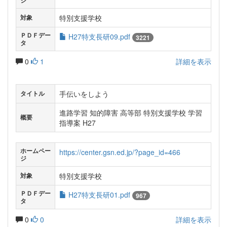
ジ
特別支援学校
対象
ＰＤＦデー
H27特支長研09.pdf
3221
タ
0
1
詳細を表示
手伝いをしよう
タイトル
進路学習 知的障害 高等部 特別支援学校 学習
概要
指導案 H27
ホームペー
https://center.gsn.ed.jp/?page_id=466
ジ
特別支援学校
対象
ＰＤＦデー
H27特支長研01.pdf
967
タ
0
0
詳細を表示