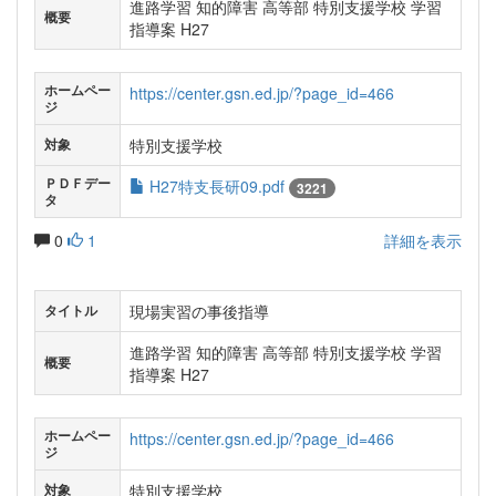
進路学習 知的障害 高等部 特別支援学校 学習
概要
指導案 H27
ホームペー
https://center.gsn.ed.jp/?page_id=466
ジ
特別支援学校
対象
ＰＤＦデー
H27特支長研09.pdf
3221
タ
0
1
詳細を表示
現場実習の事後指導
タイトル
進路学習 知的障害 高等部 特別支援学校 学習
概要
指導案 H27
ホームペー
https://center.gsn.ed.jp/?page_id=466
ジ
特別支援学校
対象