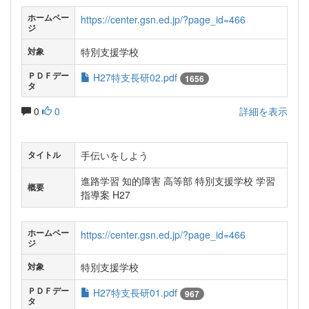
ホームペー
https://center.gsn.ed.jp/?page_id=466
ジ
特別支援学校
対象
ＰＤＦデー
H27特支長研02.pdf
1656
タ
0
0
詳細を表示
手伝いをしよう
タイトル
進路学習 知的障害 高等部 特別支援学校 学習
概要
指導案 H27
ホームペー
https://center.gsn.ed.jp/?page_id=466
ジ
特別支援学校
対象
ＰＤＦデー
H27特支長研01.pdf
967
タ