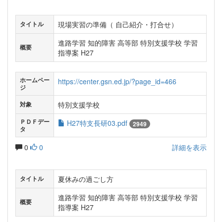
現場実習の準備（ 自己紹介・打合せ）
タイトル
進路学習 知的障害 高等部 特別支援学校 学習
概要
指導案 H27
ホームペー
https://center.gsn.ed.jp/?page_id=466
ジ
特別支援学校
対象
ＰＤＦデー
H27特支長研03.pdf
2949
タ
0
0
詳細を表示
夏休みの過ごし方
タイトル
進路学習 知的障害 高等部 特別支援学校 学習
概要
指導案 H27