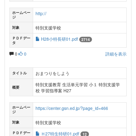
ホームペー
http://
ジ
特別支援学校
対象
ＰＤＦデー
H28小特長研01.pdf
2714
タ
0
0
詳細を表示
おまつりをしよう
タイトル
特別支援教育 生活単元学習 小１ 特別支援学
概要
校 学習指導案 H27
ホームペー
https://center.gsn.ed.jp/?page_id=466
ジ
特別支援学校
対象
ＰＤＦデー
Ｈ27特生特研01.pdf
12