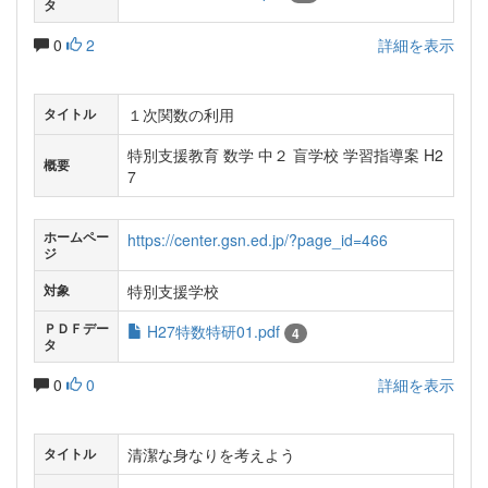
タ
0
2
詳細を表示
１次関数の利用
タイトル
特別支援教育 数学 中２ 盲学校 学習指導案 H2
概要
7
ホームペー
https://center.gsn.ed.jp/?page_id=466
ジ
特別支援学校
対象
ＰＤＦデー
H27特数特研01.pdf
4
タ
0
0
詳細を表示
清潔な身なりを考えよう
タイトル