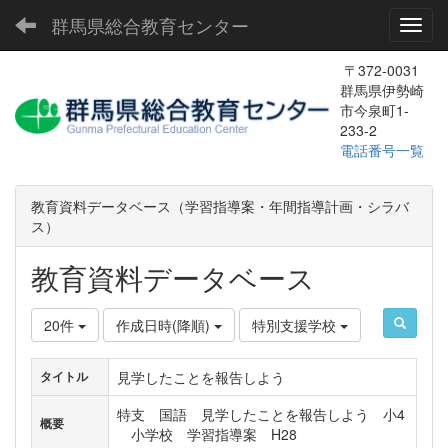
群馬県総合教育センター
Toggl
〒372-0031
群馬県伊勢崎
市今泉町1-
233-2
電話番号一覧
教育資料データベース（学習指導案・年間指導計画・シラバ
ス）
教育資料データベース
20件
作成日時(降順)
特別支援学校
見学したことを報告しよう
タイトル
特支 国語 見学したことを報告しよう 小4
概要
小学校 学習指導案 H28