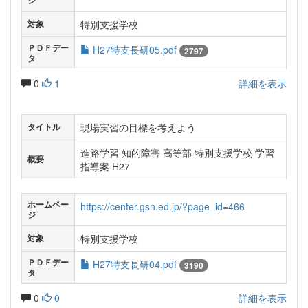
ジ
特別支援学校
対象
ＰＤＦデー
H27特支長研05.pdf
2797
タ
0
1
詳細を表示
現場実習の目標を考えよう
タイトル
進路学習 知的障害 高等部 特別支援学校 学習
概要
指導案 H27
ホームペー
https://center.gsn.ed.jp/?page_id=466
ジ
特別支援学校
対象
ＰＤＦデー
H27特支長研04.pdf
3190
タ
0
0
詳細を表示