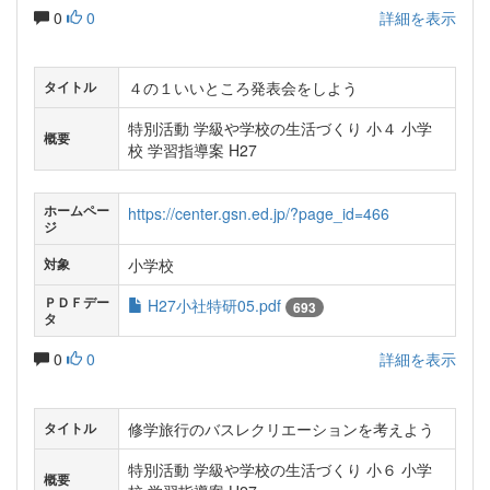
0
0
詳細を表示
４の１いいところ発表会をしよう
タイトル
特別活動 学級や学校の生活づくり 小４ 小学
概要
校 学習指導案 H27
ホームペー
https://center.gsn.ed.jp/?page_id=466
ジ
小学校
対象
ＰＤＦデー
H27小社特研05.pdf
693
タ
0
0
詳細を表示
修学旅行のバスレクリエーションを考えよう
タイトル
特別活動 学級や学校の生活づくり 小６ 小学
概要