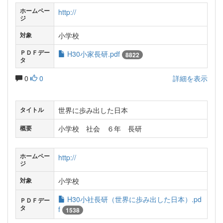
ホームペー
http://
ジ
小学校
対象
ＰＤＦデー
H30小家長研.pdf
8822
タ
0
0
詳細を表示
世界に歩み出した日本
タイトル
小学校 社会 ６年 長研
概要
ホームペー
http://
ジ
小学校
対象
H30小社長研（世界に歩み出した日本）.pd
ＰＤＦデー
タ
f
1538