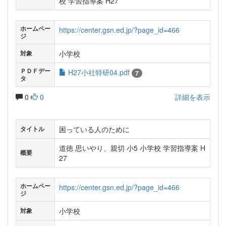
校 学習指導案 H27
ホームペー
https://center.gsn.ed.jp/?page_id=466
ジ
小学校
対象
ＰＤＦデー
H27小社特研04.pdf
7
タ
0
0
詳細を表示
困っている人のために
タイトル
道徳 思いやり、親切 小5 小学校 学習指導案 H
概要
27
ホームペー
https://center.gsn.ed.jp/?page_id=466
ジ
小学校
対象