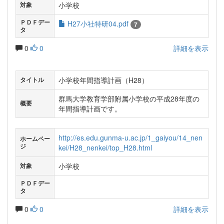
小学校
対象
ＰＤＦデー
H27小社特研04.pdf
7
タ
0
0
詳細を表示
小学校年間指導計画（H28）
タイトル
群馬大学教育学部附属小学校の平成28年度の
概要
年間指導計画です。
http://es.edu.gunma-u.ac.jp/1_gaiyou/14_nen
ホームペー
ジ
kei/H28_nenkei/top_H28.html
小学校
対象
ＰＤＦデー
タ
0
0
詳細を表示