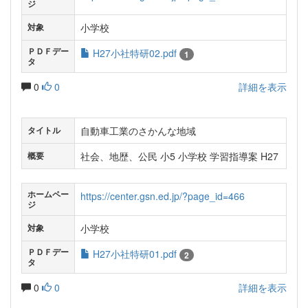
ジ
小学校
対象
ＰＤＦデー
H27小社特研02.pdf
1
タ
0
0
詳細を表示
自動車工業のさかんな地域
タイトル
社会、地歴、公民 小5 小学校 学習指導案 H27
概要
ホームペー
https://center.gsn.ed.jp/?page_id=466
ジ
小学校
対象
ＰＤＦデー
H27小社特研01.pdf
2
タ
0
0
詳細を表示