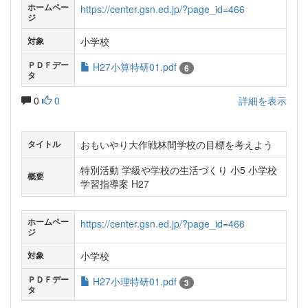
ホームペー
https://center.gsn.ed.jp/?page_id=466
ジ
小学校
対象
ＰＤＦデー
H27小算特研01.pdf
6
タ
0
0
詳細を表示
おもいやり大作戦林間学校の目標を考えよう
タイトル
特別活動 学級や学校の生活づくり 小5 小学校
概要
学習指導案 H27
ホームペー
https://center.gsn.ed.jp/?page_id=466
ジ
小学校
対象
ＰＤＦデー
H27小理特研01.pdf
3
タ