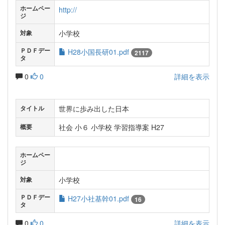
ホームペー
http://
ジ
小学校
対象
ＰＤＦデー
H28小国長研01.pdf
2117
タ
0
0
詳細を表示
世界に歩み出した日本
タイトル
社会 小６ 小学校 学習指導案 H27
概要
ホームペー
ジ
小学校
対象
ＰＤＦデー
H27小社基幹01.pdf
16
タ
0
0
詳細を表示