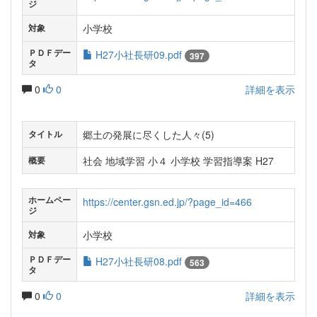
ジ
小学校
対象
ＰＤＦデー
H27小社長研09.pdf
397
タ
0
0
詳細を表示
郷土の発展に尽くした人々(5)
タイトル
社会 地域学習 小４ 小学校 学習指導案 H27
概要
ホームペー
https://center.gsn.ed.jp/?page_id=466
ジ
小学校
対象
ＰＤＦデー
H27小社長研08.pdf
563
タ
0
0
詳細を表示