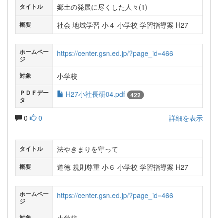
郷土の発展に尽くした人々(1)
タイトル
社会 地域学習 小４ 小学校 学習指導案 H27
概要
ホームペー
https://center.gsn.ed.jp/?page_id=466
ジ
小学校
対象
ＰＤＦデー
H27小社長研04.pdf
422
タ
0
0
詳細を表示
法やきまりを守って
タイトル
道徳 規則尊重 小６ 小学校 学習指導案 H27
概要
ホームペー
https://center.gsn.ed.jp/?page_id=466
ジ
対象