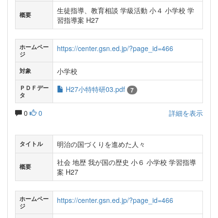
生徒指導、教育相談 学級活動 小４ 小学校 学
概要
習指導案 H27
ホームペー
https://center.gsn.ed.jp/?page_id=466
ジ
小学校
対象
ＰＤＦデー
H27小特特研03.pdf
7
タ
0
0
詳細を表示
明治の国づくりを進めた人々
タイトル
社会 地歴 我が国の歴史 小６ 小学校 学習指導
概要
案 H27
ホームペー
https://center.gsn.ed.jp/?page_id=466
ジ