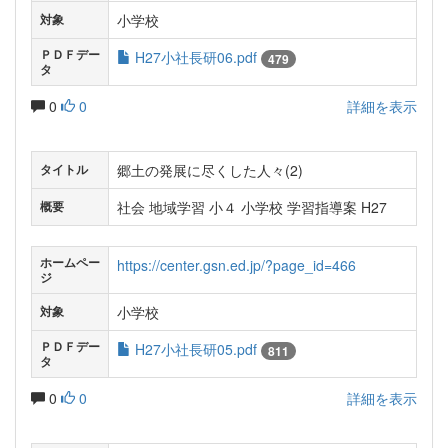
小学校
対象
ＰＤＦデー
H27小社長研06.pdf
479
タ
0
0
詳細を表示
郷土の発展に尽くした人々(2)
タイトル
社会 地域学習 小４ 小学校 学習指導案 H27
概要
ホームペー
https://center.gsn.ed.jp/?page_id=466
ジ
小学校
対象
ＰＤＦデー
H27小社長研05.pdf
811
タ
0
0
詳細を表示