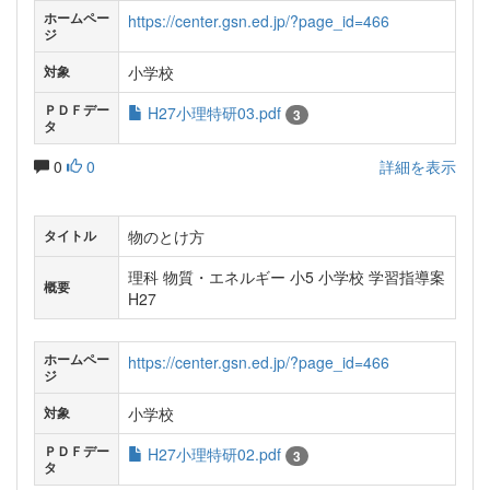
ホームペー
https://center.gsn.ed.jp/?page_id=466
ジ
小学校
対象
ＰＤＦデー
H27小理特研03.pdf
3
タ
0
0
詳細を表示
物のとけ方
タイトル
理科 物質・エネルギー 小5 小学校 学習指導案
概要
H27
ホームペー
https://center.gsn.ed.jp/?page_id=466
ジ
小学校
対象
ＰＤＦデー
H27小理特研02.pdf
3
タ