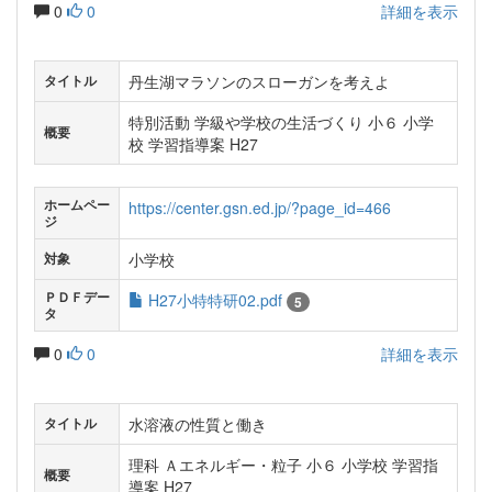
0
0
詳細を表示
丹生湖マラソンのスローガンを考えよ
タイトル
特別活動 学級や学校の生活づくり 小６ 小学
概要
校 学習指導案 H27
ホームペー
https://center.gsn.ed.jp/?page_id=466
ジ
小学校
対象
ＰＤＦデー
H27小特特研02.pdf
5
タ
0
0
詳細を表示
水溶液の性質と働き
タイトル
理科 Ａエネルギー・粒子 小６ 小学校 学習指
概要
導案 H27