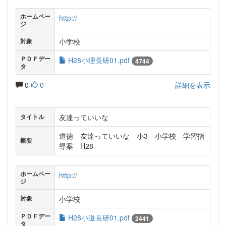
ホームペー
http://
ジ
小学校
対象
ＰＤＦデー
H28小理長研01.pdf
4744
タ
0
0
詳細を表示
友達っていいな
タイトル
道徳 友達っていいな 小3 小学校 学習指
概要
導案 H28
ホームペー
http://
ジ
小学校
対象
ＰＤＦデー
H28小道長研01.pdf
2441
タ