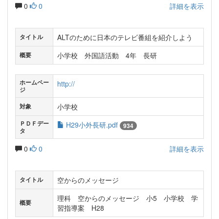
0
0
詳細を表示
ALTのために日本のテレビ番組を紹介しよう
タイトル
小学校 外国語活動 4年 長研
概要
ホームペー
http://
ジ
小学校
対象
ＰＤＦデー
H29小外長研.pdf
934
タ
0
0
詳細を表示
空からのメッセージ
タイトル
理科 空からのメッセージ 小5 小学校 学
概要
習指導案 H28