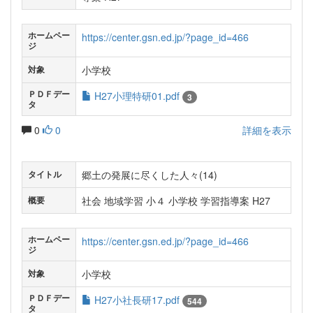
ホームペー
https://center.gsn.ed.jp/?page_id=466
ジ
小学校
対象
ＰＤＦデー
H27小理特研01.pdf
3
タ
0
0
詳細を表示
郷土の発展に尽くした人々(14)
タイトル
社会 地域学習 小４ 小学校 学習指導案 H27
概要
ホームペー
https://center.gsn.ed.jp/?page_id=466
ジ
小学校
対象
ＰＤＦデー
H27小社長研17.pdf
544
タ