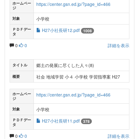
ホームペー
https://center.gsn.ed.jp/?page_id=466
ジ
小学校
対象
ＰＤＦデー
H27小社長研12.pdf
1008
タ
0
0
詳細を表示
郷土の発展に尽くした人々(8)
タイトル
社会 地域学習 小４ 小学校 学習指導案 H27
概要
ホームペー
https://center.gsn.ed.jp/?page_id=466
ジ
小学校
対象
ＰＤＦデー
H27小社長研11.pdf
378
タ
0
0
詳細を表示