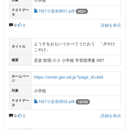
小学校
ＰＤＦデー
H27小道長研01.pdf
9521
タ
0
0
詳細を表示
ようすをおもいうかべてうたおう 「夕やけ
タイトル
こやけ」
音楽 歌唱 小２ 小学校 学習指導案 H27
概要
ホームペー
https://center.gsn.ed.jp/?page_id=466
ジ
小学校
対象
ＰＤＦデー
H27小音長研02.pdf
18756
タ
0
0
詳細を表示