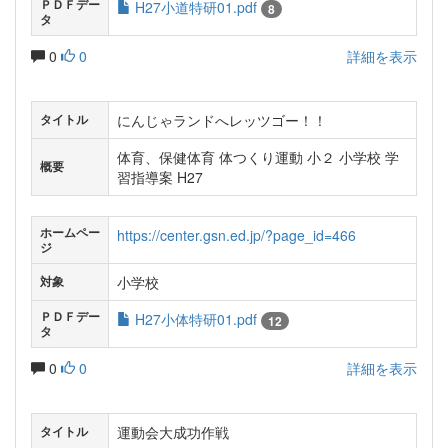
ＰＤＦデー
H27小道特研01.pdf
8
タ
0
0
詳細を表示
にんじゃランドへレッツゴー！！
タイトル
体育、保健体育 体つくり運動 小２ 小学校 学
概要
習指導案 H27
ホームペー
https://center.gsn.ed.jp/?page_id=466
ジ
小学校
対象
ＰＤＦデー
H27小体特研01.pdf
12
タ
0
0
詳細を表示
運動会大成功作戦
タイトル