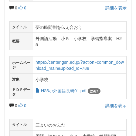
0
0
詳細を表示
夢の時間割を伝え合おう
タイトル
外国語活動 小５ 小学校 学習指導案 H2
概要
5
https://center.gsn.ed.jp/?action=common_dow
ホームペー
ジ
nload_main&upload_id=786
小学校
対象
ＰＤＦデー
H25小外国語長研01.pdf
2567
タ
0
0
詳細を表示
三まいのおふだ
タイトル