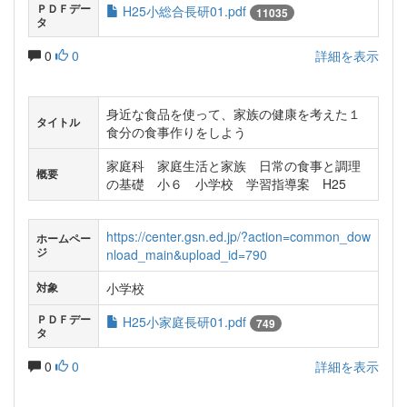
ＰＤＦデー
H25小総合長研01.pdf
11035
タ
0
0
詳細を表示
身近な食品を使って、家族の健康を考えた１
タイトル
食分の食事作りをしよう
家庭科 家庭生活と家族 日常の食事と調理
概要
の基礎 小６ 小学校 学習指導案 H25
https://center.gsn.ed.jp/?action=common_dow
ホームペー
ジ
nload_main&upload_id=790
小学校
対象
ＰＤＦデー
H25小家庭長研01.pdf
749
タ
0
0
詳細を表示