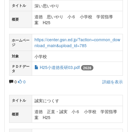
深い思いやり
タイトル
道徳 思いやり 小６ 小学校 学習指導
概要
案 H25
https://center.gsn.ed.jp/?action=common_dow
ホームペー
ジ
nload_main&upload_id=785
小学校
対象
ＰＤＦデー
H25小道徳長研03.pdf
2628
タ
0
0
詳細を表示
誠実につくす
タイトル
道徳 正直・誠実 小６ 小学校 学習指導
概要
案 H25