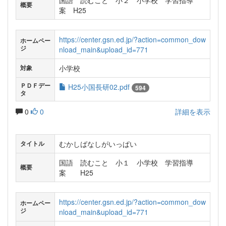
国語 読むこと 小２ 小学校 学習指導
概要
案 H25
https://center.gsn.ed.jp/?action=common_dow
ホームペー
ジ
nload_main&upload_id=771
小学校
対象
ＰＤＦデー
H25小国長研02.pdf
594
タ
0
0
詳細を表示
むかしばなしがいっぱい
タイトル
国語 読むこと 小１ 小学校 学習指導
概要
案 H25
https://center.gsn.ed.jp/?action=common_dow
ホームペー
ジ
nload_main&upload_id=771