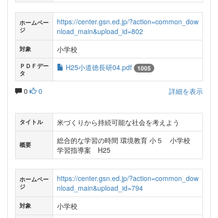
https://center.gsn.ed.jp/?action=common_dow
ホームペー
ジ
nload_main&upload_id=802
小学校
対象
ＰＤＦデー
H25小道徳長研04.pdf
1005
タ
0
0
詳細を表示
米づくりから持続可能な社会を考えよう
タイトル
総合的な学習の時間 環境教育 小５ 小学校
概要
学習指導案 H25
https://center.gsn.ed.jp/?action=common_dow
ホームペー
ジ
nload_main&upload_id=794
小学校
対象