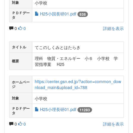
小学校
対象
ＰＤＦデー
H25小国長研01.pdf
638
タ
0
0
詳細を表示
てこのしくみとはたらき
タイトル
理科 物質・エネルギー 小６ 小学校 学
概要
習指導案 H25
https://center.gsn.ed.jp/?action=common_dow
ホームペー
ジ
nload_main&upload_id=788
小学校
対象
ＰＤＦデー
H25小理長研01.pdf
11283
タ
0
0
詳細を表示