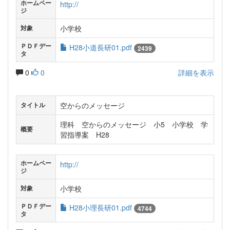
ホームペー
http://
ジ
小学校
対象
ＰＤＦデー
H28小道長研01.pdf
2439
タ
0
0
詳細を表示
空からのメッセージ
タイトル
理科 空からのメッセージ 小5 小学校 学
概要
習指導案 H28
ホームペー
http://
ジ
小学校
対象
ＰＤＦデー
H28小理長研01.pdf
4744
タ