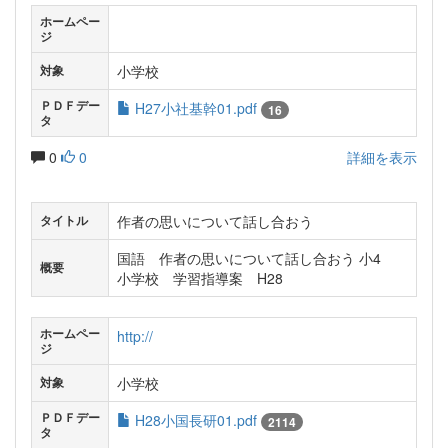
ホームペー
ジ
小学校
対象
ＰＤＦデー
H27小社基幹01.pdf
16
タ
0
0
詳細を表示
作者の思いについて話し合おう
タイトル
国語 作者の思いについて話し合おう 小4
概要
小学校 学習指導案 H28
ホームペー
http://
ジ
小学校
対象
ＰＤＦデー
H28小国長研01.pdf
2114
タ