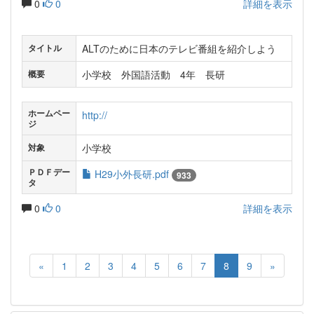
0
0
詳細を表示
ALTのために日本のテレビ番組を紹介しよう
タイトル
小学校 外国語活動 4年 長研
概要
ホームペー
http://
ジ
小学校
対象
ＰＤＦデー
H29小外長研.pdf
933
タ
0
0
詳細を表示
«
1
2
3
4
5
6
7
8
9
»