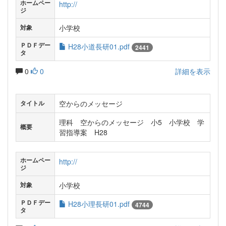
ホームペー
http://
ジ
小学校
対象
ＰＤＦデー
H28小道長研01.pdf
2441
タ
0
0
詳細を表示
空からのメッセージ
タイトル
理科 空からのメッセージ 小5 小学校 学
概要
習指導案 H28
ホームペー
http://
ジ
小学校
対象
ＰＤＦデー
H28小理長研01.pdf
4744
タ