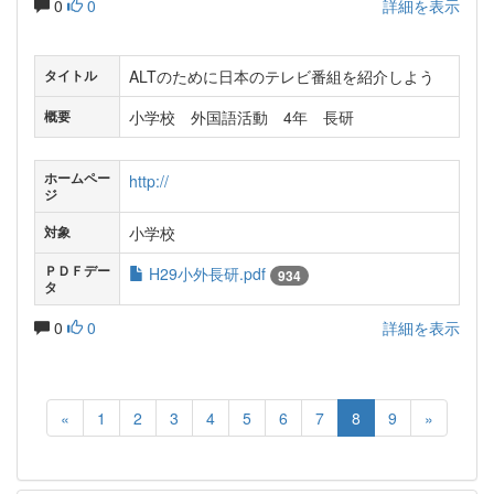
0
0
詳細を表示
ALTのために日本のテレビ番組を紹介しよう
タイトル
小学校 外国語活動 4年 長研
概要
ホームペー
http://
ジ
小学校
対象
ＰＤＦデー
H29小外長研.pdf
934
タ
0
0
詳細を表示
«
1
2
3
4
5
6
7
8
9
»