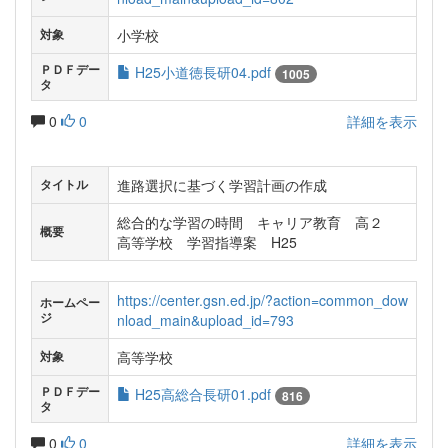
小学校
対象
ＰＤＦデー
H25小道徳長研04.pdf
1005
タ
0
0
詳細を表示
進路選択に基づく学習計画の作成
タイトル
総合的な学習の時間 キャリア教育 高２
概要
高等学校 学習指導案 H25
https://center.gsn.ed.jp/?action=common_dow
ホームペー
ジ
nload_main&upload_id=793
高等学校
対象
ＰＤＦデー
H25高総合長研01.pdf
816
タ
0
0
詳細を表示