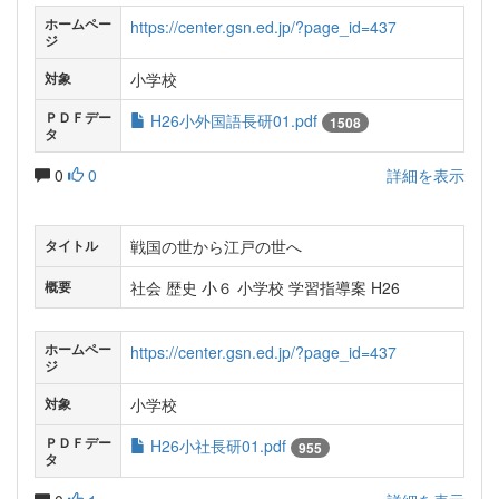
ホームペー
https://center.gsn.ed.jp/?page_id=437
ジ
小学校
対象
ＰＤＦデー
H26小外国語長研01.pdf
1508
タ
0
0
詳細を表示
戦国の世から江戸の世へ
タイトル
社会 歴史 小６ 小学校 学習指導案 H26
概要
ホームペー
https://center.gsn.ed.jp/?page_id=437
ジ
小学校
対象
ＰＤＦデー
H26小社長研01.pdf
955
タ