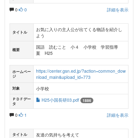
0
0
詳細を表示
お気に入りの主人公が出てくる物語を紹介し
タイトル
よう
国語 読むこと 小４ 小学校 学習指導
概要
案 H25
https://center.gsn.ed.jp/?action=common_dow
ホームペー
ジ
nload_main&upload_id=773
小学校
対象
ＰＤＦデー
H25小国長研03.pdf
1886
タ
0
1
詳細を表示
友達の気持ちを考えて
タイトル