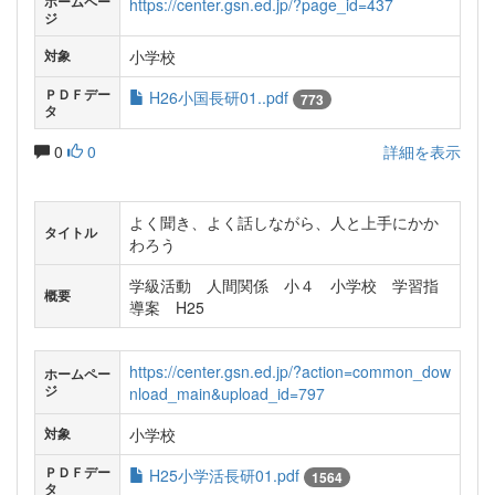
ホームペー
https://center.gsn.ed.jp/?page_id=437
ジ
小学校
対象
ＰＤＦデー
H26小国長研01..pdf
773
タ
0
0
詳細を表示
よく聞き、よく話しながら、人と上手にかか
タイトル
わろう
学級活動 人間関係 小４ 小学校 学習指
概要
導案 H25
https://center.gsn.ed.jp/?action=common_dow
ホームペー
ジ
nload_main&upload_id=797
小学校
対象
ＰＤＦデー
H25小学活長研01.pdf
1564
タ