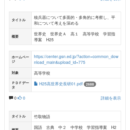
核兵器について多面的・多角的に考察し、平
タイトル
和について考えを深める
世界史 世界史Ａ 高１ 高等学校 学習指
概要
導案 H25
https://center.gsn.ed.jp/?action=common_dow
ホームペー
ジ
nload_main&upload_id=775
高等学校
対象
ＰＤＦデー
H25高世界史長研01.pdf
2688
タ
0
0
詳細を表示
竹取物語
タイトル
国語 古典 中２ 中学校 学習指導案 H2
概要