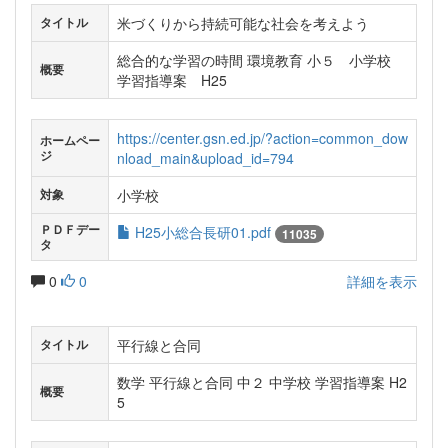
米づくりから持続可能な社会を考えよう
タイトル
総合的な学習の時間 環境教育 小５ 小学校
概要
学習指導案 H25
https://center.gsn.ed.jp/?action=common_dow
ホームペー
ジ
nload_main&upload_id=794
小学校
対象
ＰＤＦデー
H25小総合長研01.pdf
11035
タ
0
0
詳細を表示
平行線と合同
タイトル
数学 平行線と合同 中２ 中学校 学習指導案 H2
概要
5