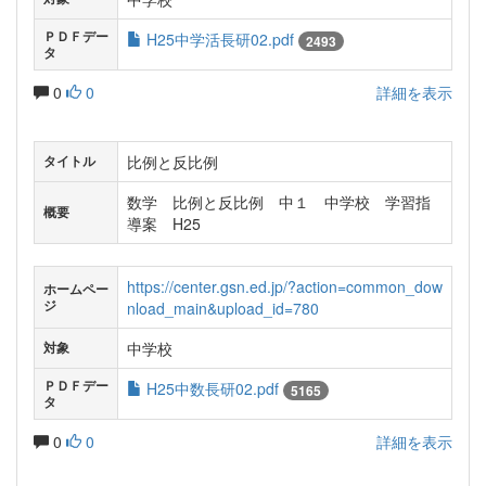
ＰＤＦデー
H25中学活長研02.pdf
2493
タ
0
0
詳細を表示
比例と反比例
タイトル
数学 比例と反比例 中１ 中学校 学習指
概要
導案 H25
https://center.gsn.ed.jp/?action=common_dow
ホームペー
ジ
nload_main&upload_id=780
中学校
対象
ＰＤＦデー
H25中数長研02.pdf
5165
タ
0
0
詳細を表示