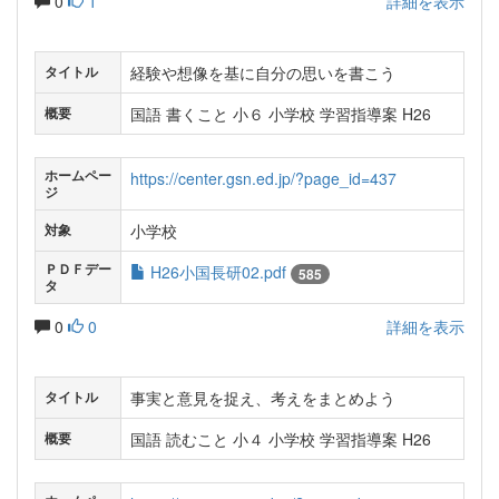
0
1
詳細を表示
経験や想像を基に自分の思いを書こう
タイトル
国語 書くこと 小６ 小学校 学習指導案 H26
概要
ホームペー
https://center.gsn.ed.jp/?page_id=437
ジ
小学校
対象
ＰＤＦデー
H26小国長研02.pdf
585
タ
0
0
詳細を表示
事実と意見を捉え、考えをまとめよう
タイトル
国語 読むこと 小４ 小学校 学習指導案 H26
概要