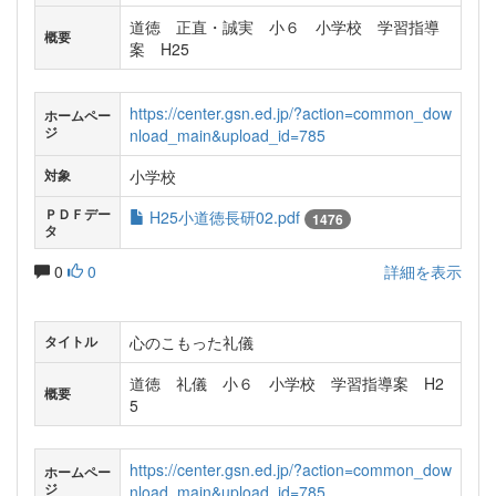
道徳 正直・誠実 小６ 小学校 学習指導
概要
案 H25
https://center.gsn.ed.jp/?action=common_dow
ホームペー
ジ
nload_main&upload_id=785
小学校
対象
ＰＤＦデー
H25小道徳長研02.pdf
1476
タ
0
0
詳細を表示
心のこもった礼儀
タイトル
道徳 礼儀 小６ 小学校 学習指導案 H2
概要
5
https://center.gsn.ed.jp/?action=common_dow
ホームペー
ジ
nload_main&upload_id=785