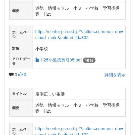
道徳 情報モラル 小３ 小学校 学習指導
概要
案 H25
https://center.gsn.ed.jp/?action=common_dow
ホームペー
ジ
nload_main&upload_id=802
小学校
対象
ＰＤＦデー
H25小道徳長研05.pdf
1015
タ
0
0
詳細を表示
規則正しい生活
タイトル
道徳 情報モラル 小３ 小学校 学習指導
概要
案 H25
https://center.gsn.ed.jp/?action=common_dow
ホームペー
ジ
nload_main&upload_id=802