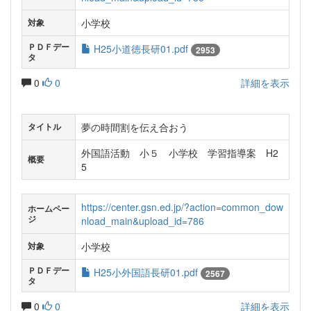
小学校
対象
ＰＤＦデー
H25小道徳長研01.pdf
2953
タ
0
0
詳細を表示
夢の時間割を伝え合おう
タイトル
外国語活動 小５ 小学校 学習指導案 H2
概要
5
https://center.gsn.ed.jp/?action=common_dow
ホームペー
ジ
nload_main&upload_id=786
小学校
対象
ＰＤＦデー
H25小外国語長研01.pdf
2567
タ
0
0
詳細を表示