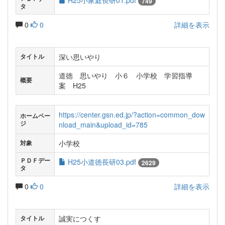
H25小家庭長研01.pdf
749
タ
0
0
詳細を表示
深い思いやり
タイトル
道徳 思いやり 小６ 小学校 学習指導
概要
案 H25
https://center.gsn.ed.jp/?action=common_dow
ホームペー
ジ
nload_main&upload_id=785
小学校
対象
ＰＤＦデー
H25小道徳長研03.pdf
2629
タ
0
0
詳細を表示
誠実につくす
タイトル