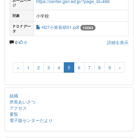
ホームペー
https://center.gsn.ed.jp/?page_id=466
ジ
小学校
対象
ＰＤＦデー
H27小算長研01.pdf
10063
タ
0
0
詳細を表示
«
1
2
3
4
5
6
7
8
9
»
組織
所長あいさつ
アクセス
要覧
電子版センターだより