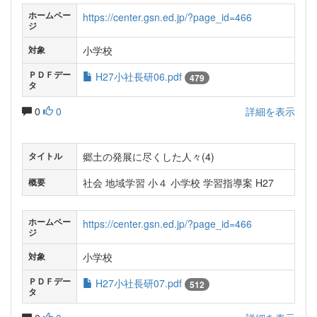
ホームペー
https://center.gsn.ed.jp/?page_id=466
ジ
小学校
対象
ＰＤＦデー
H27小社長研06.pdf
479
タ
0
0
詳細を表示
郷土の発展に尽くした人々(4)
タイトル
社会 地域学習 小４ 小学校 学習指導案 H27
概要
ホームペー
https://center.gsn.ed.jp/?page_id=466
ジ
小学校
対象
ＰＤＦデー
H27小社長研07.pdf
512
タ