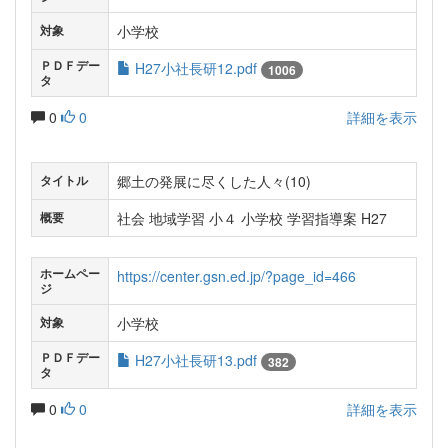
小学校
対象
ＰＤＦデー
H27小社長研12.pdf
1006
タ
0
0
詳細を表示
郷土の発展に尽くした人々(10)
タイトル
社会 地域学習 小４ 小学校 学習指導案 H27
概要
ホームペー
https://center.gsn.ed.jp/?page_id=466
ジ
小学校
対象
ＰＤＦデー
H27小社長研13.pdf
382
タ
0
0
詳細を表示