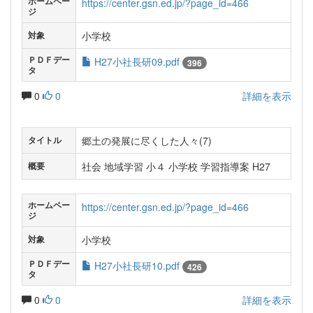
ホームペー
https://center.gsn.ed.jp/?page_id=466
ジ
小学校
対象
ＰＤＦデー
H27小社長研09.pdf
396
タ
0
0
詳細を表示
郷土の発展に尽くした人々(7)
タイトル
社会 地域学習 小４ 小学校 学習指導案 H27
概要
ホームペー
https://center.gsn.ed.jp/?page_id=466
ジ
小学校
対象
ＰＤＦデー
H27小社長研10.pdf
426
タ
0
0
詳細を表示