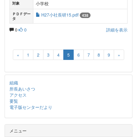
小学校
対象
ＰＤＦデー
H27小社長研15.pdf
438
タ
0
0
詳細を表示
«
1
2
3
4
5
6
7
8
9
»
組織
所長あいさつ
アクセス
要覧
電子版センターだより
メニュー