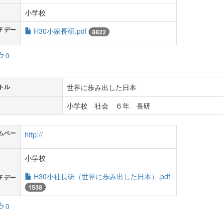
小学校
Ｆデー
H30小家長研.pdf
8822
0
世界に歩み出した日本
トル
小学校 社会 ６年 長研
ムペー
http://
小学校
H30小社長研（世界に歩み出した日本）.pdf
Ｆデー
1538
0