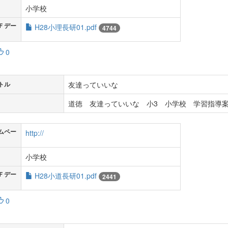
小学校
Ｆデー
H28小理長研01.pdf
4744
0
友達っていいな
トル
道徳 友達っていいな 小3 小学校 学習指導案
ムペー
http://
小学校
Ｆデー
H28小道長研01.pdf
2441
0