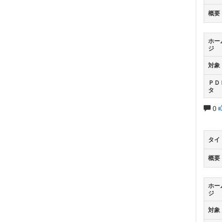
概要
ホー
ジ
対象
ＰＤ
タ
0
タイ
概要
ホー
ジ
対象