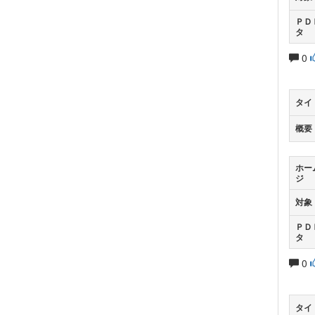
ＰＤ
タ
0
タイ
概要
ホー
ジ
対象
ＰＤ
タ
0
タイ