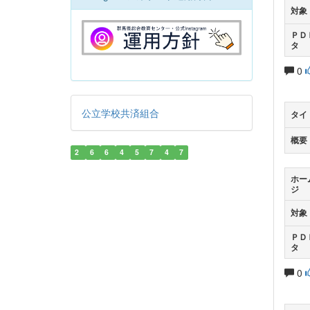
対象
ＰＤ
タ
0
公立学校共済組合
タイ
概要
2
6
6
4
5
7
4
7
ホー
ジ
対象
ＰＤ
タ
0