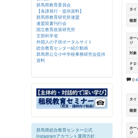
群馬県教育委員会
タイ
【各課発行・提供資料】
群馬県教育研究所連盟
概要
連盟双書刊行会
国立教育政策研究所
文部科学省
ホー
外国人の子供ポータルサイト
ジ
総合教育センター紹介動画
対象
群馬県公立小中学校事務研究会提供
資料
ＰＤ
タ
0
タイ
概要
ホー
群馬県総合教育センター公式
ジ
Instagramアカウント運用方針