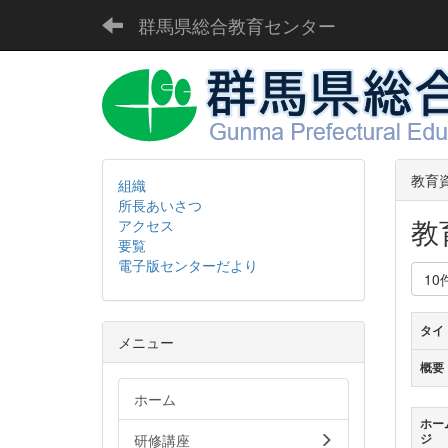
群馬県総合教育センター
教育
組織
所長あいさつ
教
アクセス
要覧
電子版センターだより
10
タイ
メニュー
概要
ホーム
ホー
研修講座
ジ