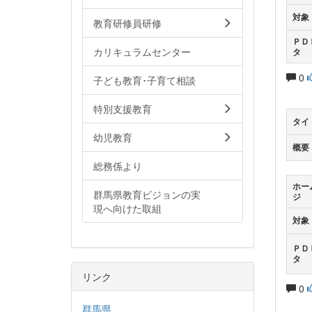
対象
教育研修員研修
ＰＤ
カリキュラムセンター
タ
0
子ども教育･子育て相談
特別支援教育
タイ
幼児教育
概要
総務係より
ホー
群馬県教育ビジョンの実
ジ
現へ向けた取組
対象
ＰＤ
タ
リンク
0
群馬県