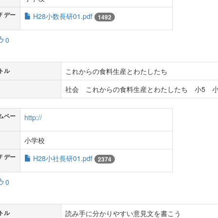
Ｆデー
H28小数長研01.pdf
1492
0
これからの食料生産とわたしたち
トル
社会 これからの食料生産とわたしたち 小5 小
ムペー
http://
小学校
Ｆデー
H28小社長研01.pdf
2374
0
読み手に分かりやすい意見文を書こう
トル