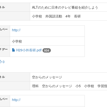
ALTのために日本のテレビ番組を紹介しよう
トル
小学校 外国語活動 4年 長研
ムペー
http://
小学校
Ｆデー
H29小外長研.pdf
934
0
空からのメッセージ
トル
理科 空からのメッセージ 小5 小学校 学習指
ムペー
http://