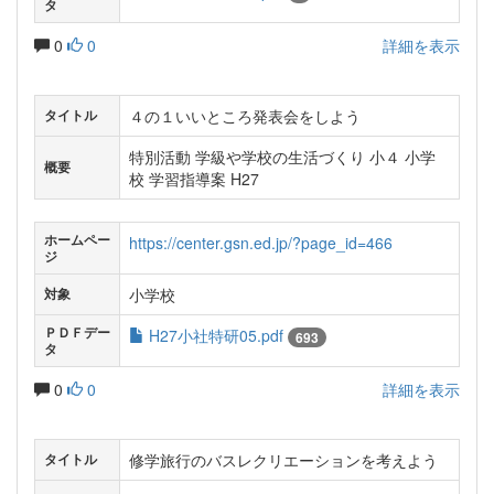
タ
0
0
詳細を表示
４の１いいところ発表会をしよう
タイトル
特別活動 学級や学校の生活づくり 小４ 小学
概要
校 学習指導案 H27
ホームペー
https://center.gsn.ed.jp/?page_id=466
ジ
小学校
対象
ＰＤＦデー
H27小社特研05.pdf
693
タ
0
0
詳細を表示
修学旅行のバスレクリエーションを考えよう
タイトル