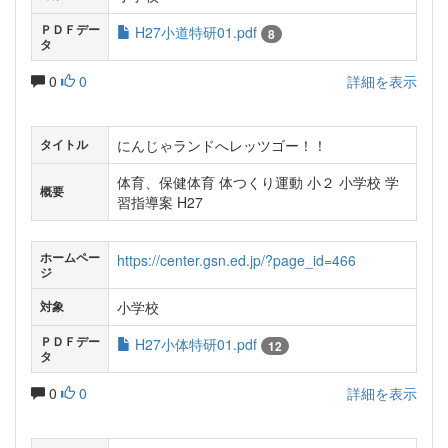
ＰＤＦデー
H27小道特研01.pdf
8
タ
0
0
詳細を表示
にんじゃランドへレッツゴー！！
タイトル
体育、保健体育 体つくり運動 小２ 小学校 学
概要
習指導案 H27
ホームペー
https://center.gsn.ed.jp/?page_id=466
ジ
小学校
対象
ＰＤＦデー
H27小体特研01.pdf
12
タ
0
0
詳細を表示