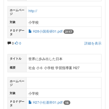
ホームペー
http://
ジ
小学校
対象
ＰＤＦデー
H28小国長研01.pdf
2117
タ
0
0
詳細を表示
世界に歩み出した日本
タイトル
社会 小６ 小学校 学習指導案 H27
概要
ホームペー
ジ
小学校
対象
ＰＤＦデー
H27小社基幹01.pdf
16
タ