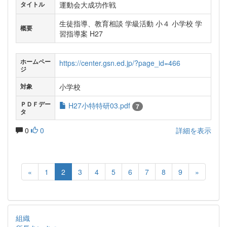
運動会大成功作戦
タイトル
生徒指導、教育相談 学級活動 小４ 小学校 学
概要
習指導案 H27
ホームペー
https://center.gsn.ed.jp/?page_id=466
ジ
小学校
対象
ＰＤＦデー
H27小特特研03.pdf
7
タ
0
0
詳細を表示
«
1
2
3
4
5
6
7
8
9
»
組織