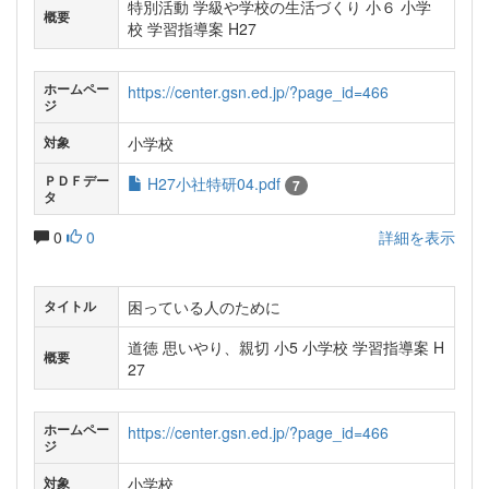
特別活動 学級や学校の生活づくり 小６ 小学
概要
校 学習指導案 H27
ホームペー
https://center.gsn.ed.jp/?page_id=466
ジ
小学校
対象
ＰＤＦデー
H27小社特研04.pdf
7
タ
0
0
詳細を表示
困っている人のために
タイトル
道徳 思いやり、親切 小5 小学校 学習指導案 H
概要
27
ホームペー
https://center.gsn.ed.jp/?page_id=466
ジ
小学校
対象