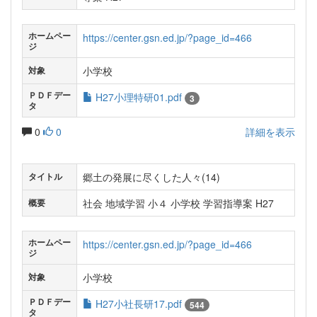
ホームペー
https://center.gsn.ed.jp/?page_id=466
ジ
小学校
対象
ＰＤＦデー
H27小理特研01.pdf
3
タ
0
0
詳細を表示
郷土の発展に尽くした人々(14)
タイトル
社会 地域学習 小４ 小学校 学習指導案 H27
概要
ホームペー
https://center.gsn.ed.jp/?page_id=466
ジ
小学校
対象
ＰＤＦデー
H27小社長研17.pdf
544
タ