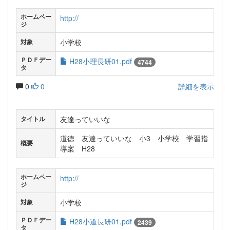
ホームペー
http://
ジ
小学校
対象
ＰＤＦデー
H28小理長研01.pdf
4744
タ
0
0
詳細を表示
友達っていいな
タイトル
道徳 友達っていいな 小3 小学校 学習指
概要
導案 H28
ホームペー
http://
ジ
小学校
対象
ＰＤＦデー
H28小道長研01.pdf
2439
タ