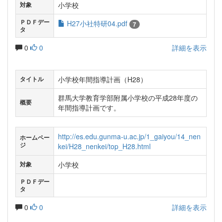
小学校
対象
ＰＤＦデー
H27小社特研04.pdf
7
タ
0
0
詳細を表示
小学校年間指導計画（H28）
タイトル
群馬大学教育学部附属小学校の平成28年度の
概要
年間指導計画です。
http://es.edu.gunma-u.ac.jp/1_gaiyou/14_nen
ホームペー
ジ
kei/H28_nenkei/top_H28.html
小学校
対象
ＰＤＦデー
タ
0
0
詳細を表示