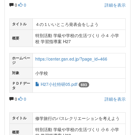
0
0
詳細を表示
４の１いいところ発表会をしよう
タイトル
特別活動 学級や学校の生活づくり 小４ 小学
概要
校 学習指導案 H27
ホームペー
https://center.gsn.ed.jp/?page_id=466
ジ
小学校
対象
ＰＤＦデー
H27小社特研05.pdf
693
タ
0
0
詳細を表示
修学旅行のバスレクリエーションを考えよう
タイトル
特別活動 学級や学校の生活づくり 小６ 小学
概要