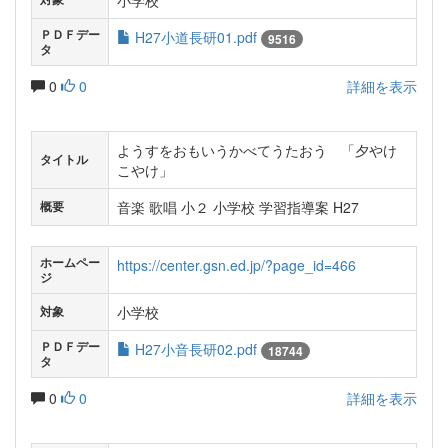
小学校
ＰＤＦデー
H27小道長研01.pdf
9516
タ
0
0
詳細を表示
ようすをおもいうかべてうたおう 「夕やけ
タイトル
こやけ」
音楽 歌唱 小２ 小学校 学習指導案 H27
概要
ホームペー
https://center.gsn.ed.jp/?page_id=466
ジ
小学校
対象
ＰＤＦデー
H27小音長研02.pdf
18744
タ
0
0
詳細を表示