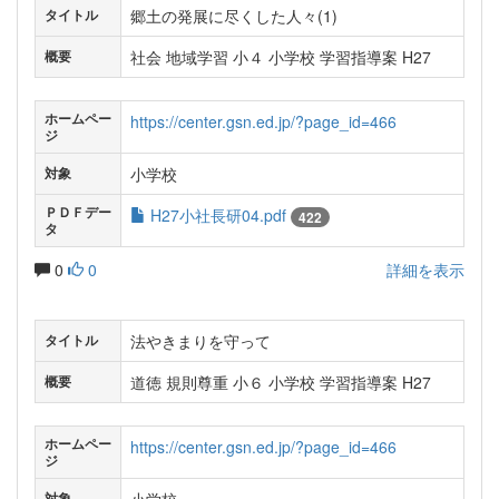
郷土の発展に尽くした人々(1)
タイトル
社会 地域学習 小４ 小学校 学習指導案 H27
概要
ホームペー
https://center.gsn.ed.jp/?page_id=466
ジ
小学校
対象
ＰＤＦデー
H27小社長研04.pdf
422
タ
0
0
詳細を表示
法やきまりを守って
タイトル
道徳 規則尊重 小６ 小学校 学習指導案 H27
概要
ホームペー
https://center.gsn.ed.jp/?page_id=466
ジ
対象