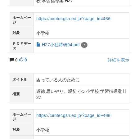
校 学習指導案 H27
ホームペー
https://center.gsn.ed.jp/?page_id=466
ジ
小学校
対象
ＰＤＦデー
H27小社特研04.pdf
7
タ
0
0
詳細を表示
困っている人のために
タイトル
道徳 思いやり、親切 小5 小学校 学習指導案 H
概要
27
ホームペー
https://center.gsn.ed.jp/?page_id=466
ジ
小学校
対象