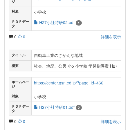
ジ
小学校
対象
ＰＤＦデー
H27小社特研02.pdf
1
タ
0
0
詳細を表示
自動車工業のさかんな地域
タイトル
社会、地歴、公民 小5 小学校 学習指導案 H27
概要
ホームペー
https://center.gsn.ed.jp/?page_id=466
ジ
小学校
対象
ＰＤＦデー
H27小社特研01.pdf
2
タ
0
0
詳細を表示