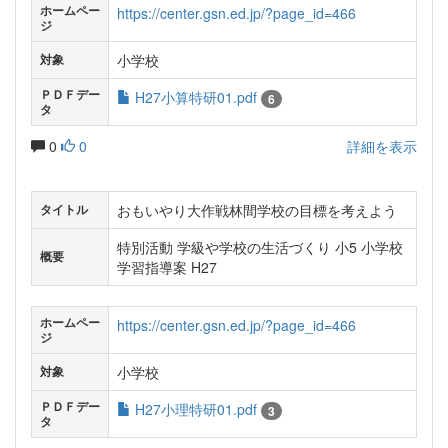
ホームペー
https://center.gsn.ed.jp/?page_id=466
ジ
小学校
対象
ＰＤＦデー
H27小算特研01.pdf
6
タ
0
0
詳細を表示
おもいやり大作戦林間学校の目標を考えよう
タイトル
特別活動 学級や学校の生活づくり 小5 小学校
概要
学習指導案 H27
ホームペー
https://center.gsn.ed.jp/?page_id=466
ジ
小学校
対象
ＰＤＦデー
H27小理特研01.pdf
3
タ