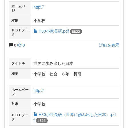
ホームペー
http://
ジ
小学校
対象
ＰＤＦデー
H30小家長研.pdf
8822
タ
0
0
詳細を表示
世界に歩み出した日本
タイトル
小学校 社会 ６年 長研
概要
ホームペー
http://
ジ
小学校
対象
H30小社長研（世界に歩み出した日本）.pd
ＰＤＦデー
タ
f
1538