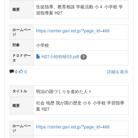
生徒指導、教育相談 学級活動 小４ 小学校 学
概要
習指導案 H27
ホームペー
https://center.gsn.ed.jp/?page_id=466
ジ
小学校
対象
ＰＤＦデー
H27小特特研03.pdf
7
タ
0
0
詳細を表示
明治の国づくりを進めた人々
タイトル
社会 地歴 我が国の歴史 小６ 小学校 学習指導
概要
案 H27
ホームペー
https://center.gsn.ed.jp/?page_id=466
ジ