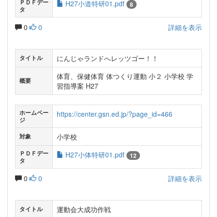
ＰＤＦデー
H27小道特研01.pdf
8
タ
0
0
詳細を表示
にんじゃランドへレッツゴー！！
タイトル
体育、保健体育 体つくり運動 小２ 小学校 学
概要
習指導案 H27
ホームペー
https://center.gsn.ed.jp/?page_id=466
ジ
小学校
対象
ＰＤＦデー
H27小体特研01.pdf
12
タ
0
0
詳細を表示
運動会大成功作戦
タイトル