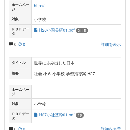
ホームペー
http://
ジ
小学校
対象
ＰＤＦデー
H28小国長研01.pdf
2115
タ
0
0
詳細を表示
世界に歩み出した日本
タイトル
社会 小６ 小学校 学習指導案 H27
概要
ホームペー
ジ
小学校
対象
ＰＤＦデー
H27小社基幹01.pdf
16
タ
0
0
詳細を表示