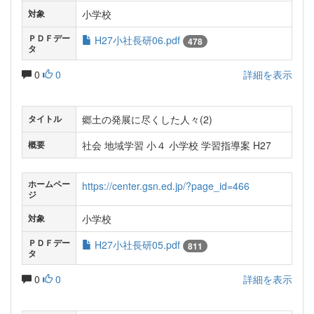
小学校
対象
ＰＤＦデー
H27小社長研06.pdf
478
タ
0
0
詳細を表示
郷土の発展に尽くした人々(2)
タイトル
社会 地域学習 小４ 小学校 学習指導案 H27
概要
ホームペー
https://center.gsn.ed.jp/?page_id=466
ジ
小学校
対象
ＰＤＦデー
H27小社長研05.pdf
811
タ
0
0
詳細を表示