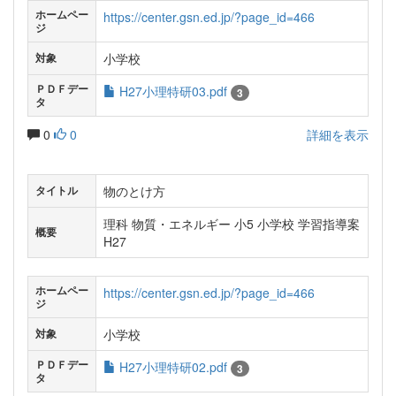
ホームペー
https://center.gsn.ed.jp/?page_id=466
ジ
小学校
対象
ＰＤＦデー
H27小理特研03.pdf
3
タ
0
0
詳細を表示
物のとけ方
タイトル
理科 物質・エネルギー 小5 小学校 学習指導案
概要
H27
ホームペー
https://center.gsn.ed.jp/?page_id=466
ジ
小学校
対象
ＰＤＦデー
H27小理特研02.pdf
3
タ