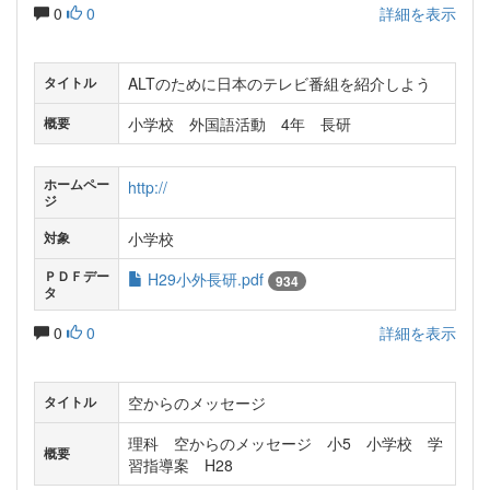
0
0
詳細を表示
ALTのために日本のテレビ番組を紹介しよう
タイトル
小学校 外国語活動 4年 長研
概要
ホームペー
http://
ジ
小学校
対象
ＰＤＦデー
H29小外長研.pdf
934
タ
0
0
詳細を表示
空からのメッセージ
タイトル
理科 空からのメッセージ 小5 小学校 学
概要
習指導案 H28