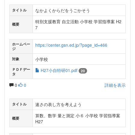
なかよくからだをうごかそう
タイトル
特別支援教育 自立活動 小学校 学習指導案 H2
概要
7
ホームペー
https://center.gsn.ed.jp/?page_id=466
ジ
小学校
対象
ＰＤＦデー
H27小自特研01.pdf
20
タ
0
0
詳細を表示
速さの表し方を考えよう
タイトル
算数、数学 量と測定 小６ 小学校 学習指導案
概要
H27