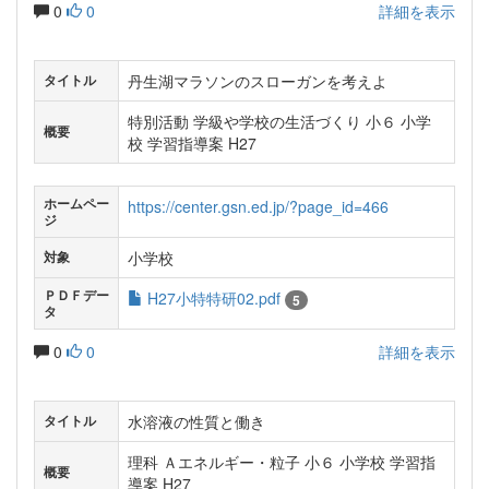
0
0
詳細を表示
丹生湖マラソンのスローガンを考えよ
タイトル
特別活動 学級や学校の生活づくり 小６ 小学
概要
校 学習指導案 H27
ホームペー
https://center.gsn.ed.jp/?page_id=466
ジ
小学校
対象
ＰＤＦデー
H27小特特研02.pdf
5
タ
0
0
詳細を表示
水溶液の性質と働き
タイトル
理科 Ａエネルギー・粒子 小６ 小学校 学習指
概要
導案 H27