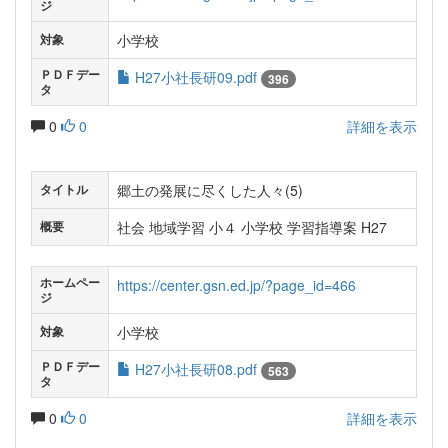
ジ
小学校
対象
ＰＤＦデー
H27小社長研09.pdf
396
タ
0
0
詳細を表示
郷土の発展に尽くした人々(5)
タイトル
社会 地域学習 小４ 小学校 学習指導案 H27
概要
ホームペー
https://center.gsn.ed.jp/?page_id=466
ジ
小学校
対象
ＰＤＦデー
H27小社長研08.pdf
563
タ
0
0
詳細を表示