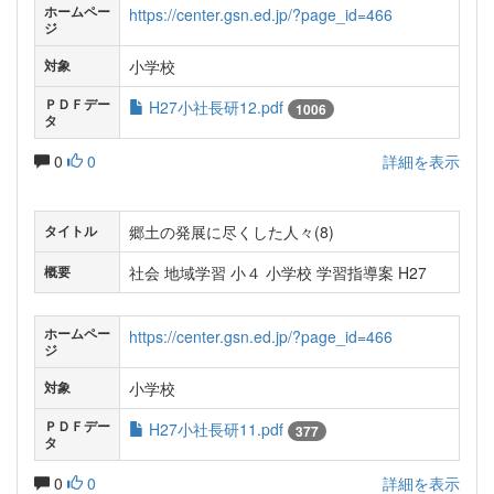
ホームペー
https://center.gsn.ed.jp/?page_id=466
ジ
小学校
対象
ＰＤＦデー
H27小社長研12.pdf
1006
タ
0
0
詳細を表示
郷土の発展に尽くした人々(8)
タイトル
社会 地域学習 小４ 小学校 学習指導案 H27
概要
ホームペー
https://center.gsn.ed.jp/?page_id=466
ジ
小学校
対象
ＰＤＦデー
H27小社長研11.pdf
377
タ
0
0
詳細を表示