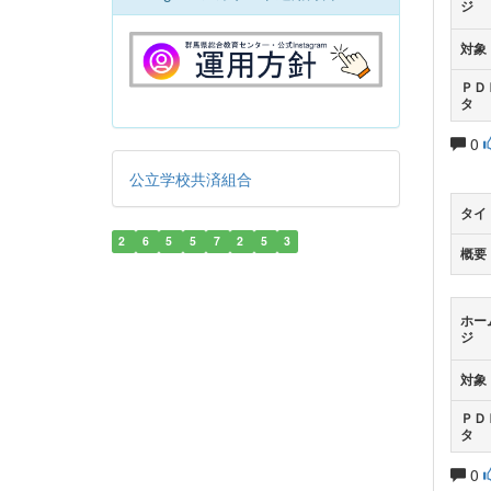
ジ
対象
ＰＤ
タ
0
公立学校共済組合
タイ
2
6
5
5
7
2
5
3
概要
ホー
ジ
対象
ＰＤ
タ
0