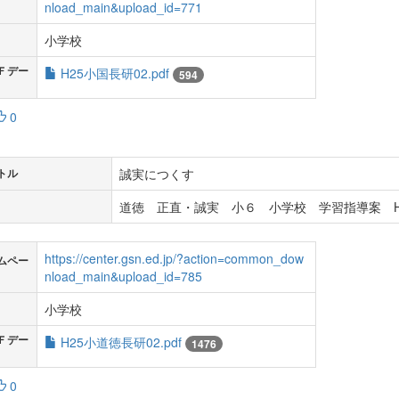
nload_main&upload_id=771
小学校
Ｆデー
H25小国長研02.pdf
594
0
誠実につくす
トル
道徳 正直・誠実 小６ 小学校 学習指導案 H
https://center.gsn.ed.jp/?action=common_dow
ムペー
nload_main&upload_id=785
小学校
Ｆデー
H25小道徳長研02.pdf
1476
0