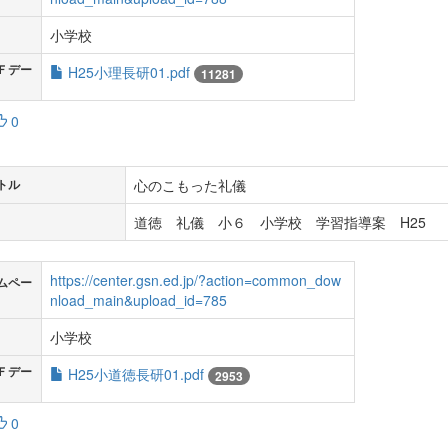
小学校
Ｆデー
H25小理長研01.pdf
11281
0
心のこもった礼儀
トル
道徳 礼儀 小６ 小学校 学習指導案 H25
https://center.gsn.ed.jp/?action=common_dow
ムペー
nload_main&upload_id=785
小学校
Ｆデー
H25小道徳長研01.pdf
2953
0