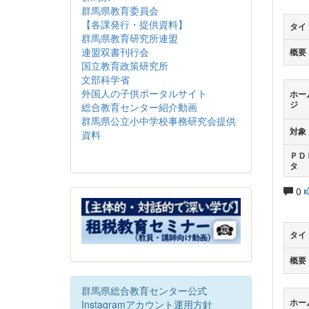
群馬県教育委員会
【各課発行・提供資料】
タイ
群馬県教育研究所連盟
連盟双書刊行会
概要
国立教育政策研究所
文部科学省
外国人の子供ポータルサイト
ホー
ジ
総合教育センター紹介動画
群馬県公立小中学校事務研究会提供
対象
資料
ＰＤ
タ
0
タイ
概要
群馬県総合教育センター公式
ホー
Instagramアカウント運用方針