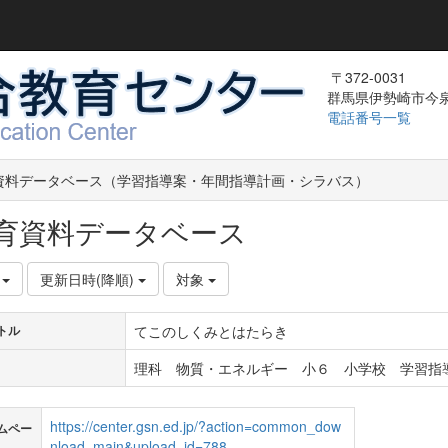
〒372-0031
群馬県伊勢崎市今泉町
電話番号一覧
資料データベース（学習指導案・年間指導計画・シラバス）
育資料データベース
件
更新日時(降順)
対象
てこのしくみとはたらき
トル
理科 物質・エネルギー 小６ 小学校 学習指導
https://center.gsn.ed.jp/?action=common_dow
ムペー
nload_main&upload_id=788