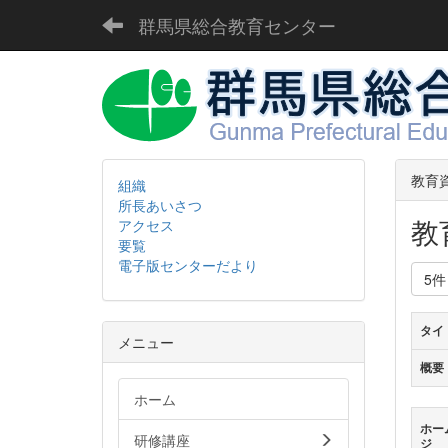
群馬県総合教育センター
教育
組織
所長あいさつ
教
アクセス
要覧
電子版センターだより
5
タイ
メニュー
概要
ホーム
ホー
研修講座
ジ