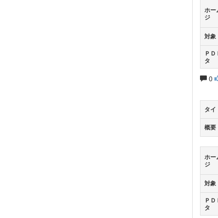
ホー
ジ
対象
ＰＤ
タ
0
タイ
概要
ホー
ジ
対象
ＰＤ
タ