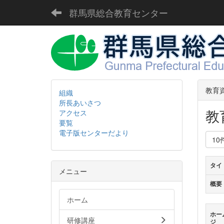
群馬県総合教育センター
教育
組織
所長あいさつ
教
アクセス
要覧
電子版センターだより
10
タイ
メニュー
概要
ホーム
ホー
研修講座
ジ