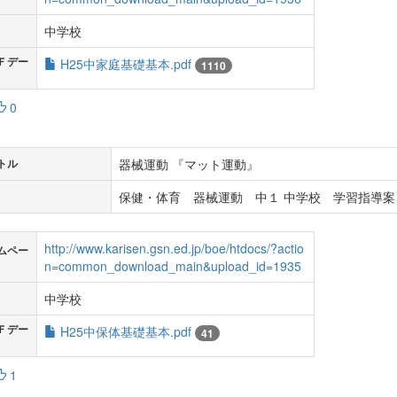
中学校
Ｆデー
H25中家庭基礎基本.pdf
1110
0
器械運動 『マット運動』
トル
保健・体育 器械運動 中１ 中学校 学習指導案
http://www.karisen.gsn.ed.jp/boe/htdocs/?actio
ムペー
n=common_download_main&upload_id=1935
中学校
Ｆデー
H25中保体基礎基本.pdf
41
1