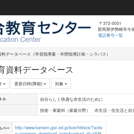
〒372-0031
群馬県伊勢崎市今泉町
電話番号一覧
資料データベース（学習指導案・年間指導計画・シラバス）
育資料データベース
件
更新日時(降順)
対象
自分らしく快適な衣生活のために
トル
技術・家庭科（家庭分野） 衣生活・住生活と自
http://www.karisen.gsn.ed.jp/boe/htdocs/?actio
ムペー
n=common_download_main&upload_id=1936