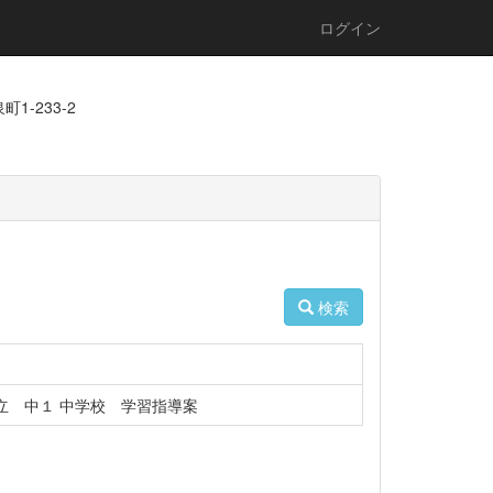
ログイン
1-233-2
検索
立 中１ 中学校 学習指導案