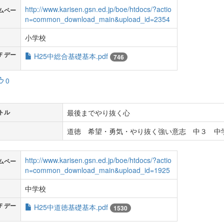
http://www.karisen.gsn.ed.jp/boe/htdocs/?actio
ムペー
n=common_download_main&upload_id=2354
小学校
Ｆデー
H25中総合基礎基本.pdf
746
0
最後までやり抜く心
トル
道徳 希望・勇気・やり抜く強い意志 中３ 中学
http://www.karisen.gsn.ed.jp/boe/htdocs/?actio
ムペー
n=common_download_main&upload_id=1925
中学校
Ｆデー
H25中道徳基礎基本.pdf
1530