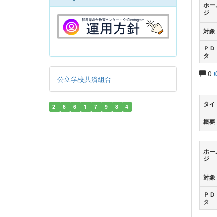
ホー
ジ
対象
ＰＤ
タ
0
公立学校共済組合
タイ
2
6
6
1
7
9
8
4
概要
ホー
ジ
対象
ＰＤ
タ