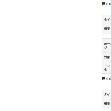
0
タイ
概要
ホー
ジ
対象
ＰＤ
タ
0
タイ
概要