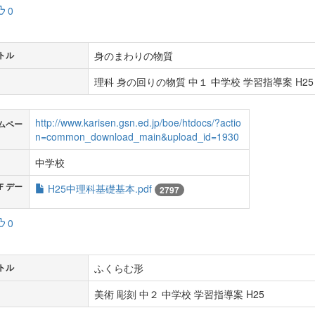
0
身のまわりの物質
トル
理科 身の回りの物質 中１ 中学校 学習指導案 H25
http://www.karisen.gsn.ed.jp/boe/htdocs/?actio
ムペー
n=common_download_main&upload_id=1930
中学校
Ｆデー
H25中理科基礎基本.pdf
2797
0
ふくらむ形
トル
美術 彫刻 中２ 中学校 学習指導案 H25