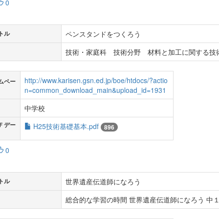
0
ペンスタンドをつくろう
トル
技術・家庭科 技術分野 材料と加工に関する技術
http://www.karisen.gsn.ed.jp/boe/htdocs/?actio
ムペー
n=common_download_main&upload_id=1931
中学校
Ｆデー
H25技術基礎基本.pdf
896
0
世界遺産伝道師になろう
トル
総合的な学習の時間 世界遺産伝道師になろう 中１ 