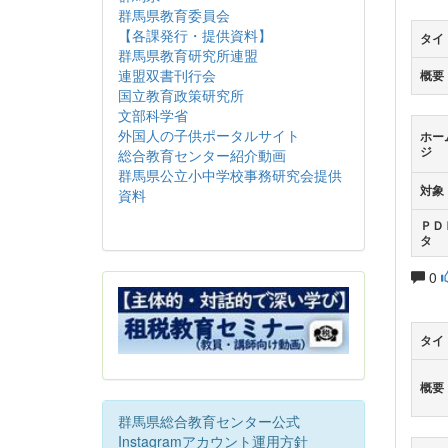
群馬県教育委員会
【各課発行・提供資料】
タイ
群馬県教育研究所連盟
連盟双書刊行会
概要
国立教育政策研究所
文部科学省
外国人の子供ポータルサイト
ホー
ジ
総合教育センター紹介動画
群馬県公立小中学校事務研究会提供
対象
資料
ＰＤ
タ
0
タイ
概要
群馬県総合教育センター公式
Instagramアカウント運用方針