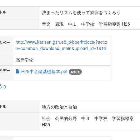
決まったリズムを使って旋律をつくろう
トル
音楽 表現 中１ 中学校 学習指導案 H25
http://www.karisen.gsn.ed.jp/boe/htdocs/?actio
ムペー
n=common_download_main&upload_id=1912
高等学校
Ｆデー
H25中音楽基礎基本.pdf
6301
0
地方の政治と自治
トル
社会 公民的分野 中３ 中学校 学習指導案
H25