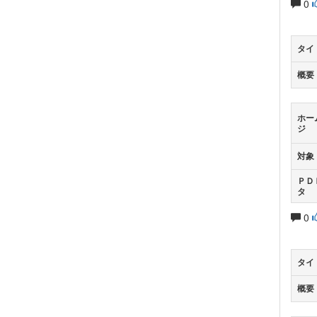
0
タイ
概要
ホー
ジ
対象
ＰＤ
タ
0
タイ
概要