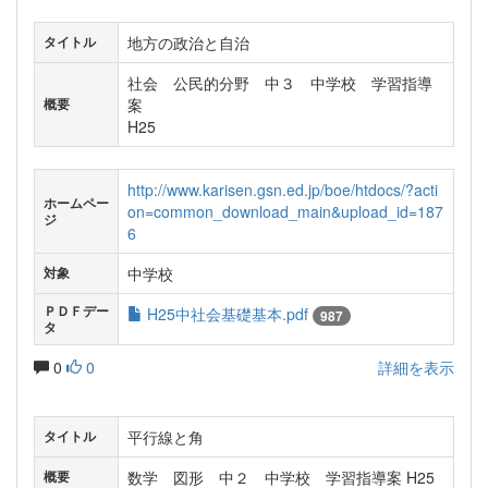
地方の政治と自治
タイトル
社会 公民的分野 中３ 中学校 学習指導
案
概要
H25
http://www.karisen.gsn.ed.jp/boe/htdocs/?acti
ホームペー
on=common_download_main&upload_id=187
ジ
6
中学校
対象
ＰＤＦデー
H25中社会基礎基本.pdf
987
タ
0
0
詳細を表示
平行線と角
タイトル
数学 図形 中２ 中学校 学習指導案 H25
概要