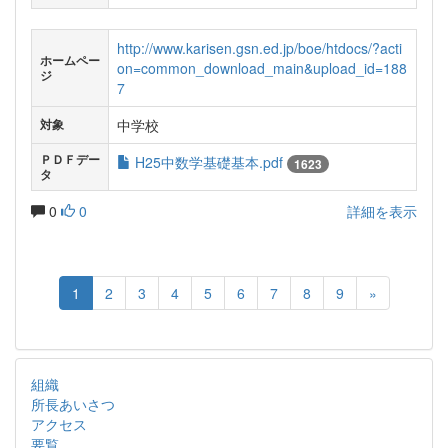
http://www.karisen.gsn.ed.jp/boe/htdocs/?acti
ホームペー
on=common_download_main&upload_id=188
ジ
7
中学校
対象
ＰＤＦデー
H25中数学基礎基本.pdf
1623
タ
0
0
詳細を表示
1
2
3
4
5
6
7
8
9
»
組織
所長あいさつ
アクセス
要覧