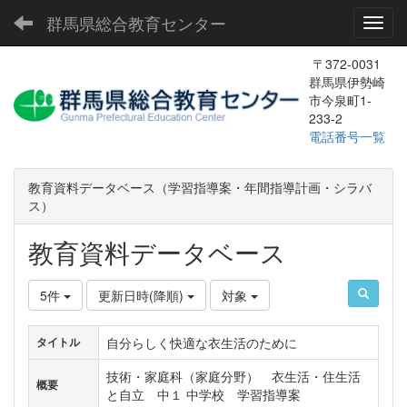
群馬県総合教育センター
Toggl
〒372-0031
群馬県伊勢崎
市今泉町1-
233-2
電話番号一覧
教育資料データベース（学習指導案・年間指導計画・シラバ
ス）
教育資料データベース
5件
更新日時(降順)
対象
自分らしく快適な衣生活のために
タイトル
技術・家庭科（家庭分野） 衣生活・住生活
概要
と自立 中１ 中学校 学習指導案