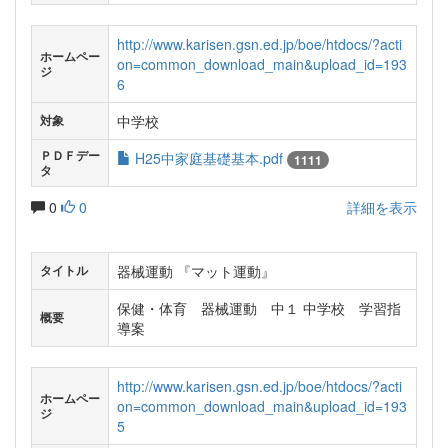
http://www.karisen.gsn.ed.jp/boe/htdocs/?acti
ホームペー
on=common_download_main&upload_id=193
ジ
6
中学校
対象
ＰＤＦデー
H25中家庭基礎基本.pdf
1111
タ
0
0
詳細を表示
器械運動 『マット運動』
タイトル
保健・体育 器械運動 中１ 中学校 学習指
概要
導案
http://www.karisen.gsn.ed.jp/boe/htdocs/?acti
ホームペー
on=common_download_main&upload_id=193
ジ
5