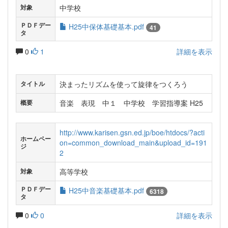
中学校
対象
ＰＤＦデー
H25中保体基礎基本.pdf
41
タ
0
1
詳細を表示
決まったリズムを使って旋律をつくろう
タイトル
音楽 表現 中１ 中学校 学習指導案 H25
概要
http://www.karisen.gsn.ed.jp/boe/htdocs/?acti
ホームペー
on=common_download_main&upload_id=191
ジ
2
高等学校
対象
ＰＤＦデー
H25中音楽基礎基本.pdf
6318
タ
0
0
詳細を表示