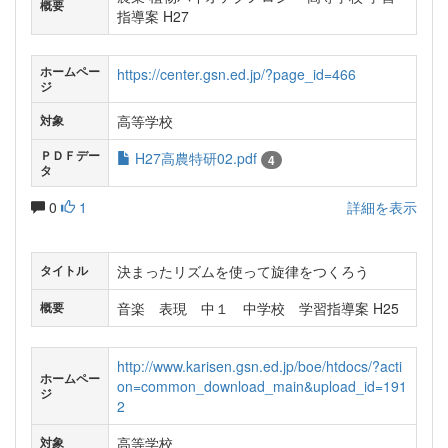
概要
指導案 H27
ホームペー
https://center.gsn.ed.jp/?page_id=466
ジ
高等学校
対象
ＰＤＦデー
H27高農特研02.pdf
4
タ
0
1
詳細を表示
決まったリズムを使って旋律をつくろう
タイトル
音楽 表現 中１ 中学校 学習指導案 H25
概要
http://www.karisen.gsn.ed.jp/boe/htdocs/?acti
ホームペー
on=common_download_main&upload_id=191
ジ
2
高等学校
対象