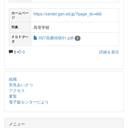
ホームペー
https://center.gsn.ed.jp/?page_id=466
ジ
高等学校
対象
ＰＤＦデー
H27高農特研01.pdf
7
タ
0
0
詳細を表示
組織
所長あいさつ
アクセス
要覧
電子版センターだより
メニュー