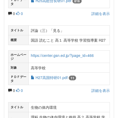
H25高総合長研01.pdf
816
タ
0
0
詳細を表示
評論（三）「見る」
タイトル
国語 読むこと 高１ 高等学校 学習指導案 H27
概要
ホームペー
https://center.gsn.ed.jp/?page_id=466
ジ
高等学校
対象
ＰＤＦデー
H27高国特研01.pdf
11
タ
0
0
詳細を表示
生物の体内環境
タイトル
理科 生物の体内環境と維持 高２ 高等学校 学