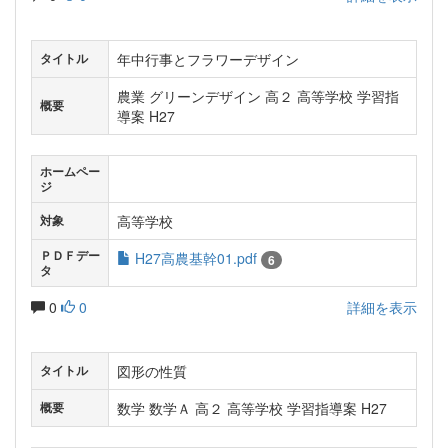
年中行事とフラワーデザイン
タイトル
農業 グリーンデザイン 高２ 高等学校 学習指
概要
導案 H27
ホームペー
ジ
高等学校
対象
ＰＤＦデー
H27高農基幹01.pdf
6
タ
0
0
詳細を表示
図形の性質
タイトル
数学 数学Ａ 高２ 高等学校 学習指導案 H27
概要