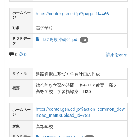
ホームペー
https://center.gsn.ed.jp/?page_id=466
ジ
高等学校
対象
ＰＤＦデー
H27高数特研01.pdf
14
タ
0
0
詳細を表示
進路選択に基づく学習計画の作成
タイトル
総合的な学習の時間 キャリア教育 高２
概要
高等学校 学習指導案 H25
https://center.gsn.ed.jp/?action=common_dow
ホームペー
ジ
nload_main&upload_id=793
高等学校
対象
ＰＤＦデー