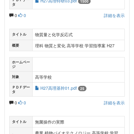
H27高理特研03.pdf
1500
タ
0
0
詳細を表示
物質量と化学反応式
タイトル
理科 物質と変化 高等学校 学習指導案 H27
概要
ホームペー
ジ
高等学校
対象
ＰＤＦデー
H27高理基幹01.pdf
25
タ
0
0
詳細を表示
無菌操作の実際
タイトル
農業 植物バイオテクノロジー 高等学校 学習