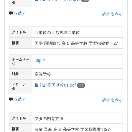
タ
0
0
詳細を表示
五単位のうち古典二単位
タイトル
国語 国語総合 高１ 高等学校 学習指導案 H27
概要
ホームペー
http://
ジ
高等学校
対象
ＰＤＦデー
H27高国基幹01.pdf
11
タ
0
0
詳細を表示
ブタの飼育方法
タイトル
農業 畜産 高３ 高等学校 学習指導案 H27
概要