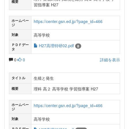
概要
習指導案 H27
ホームペー
https://center.gsn.ed.jp/?page_id=466
ジ
高等学校
対象
ＰＤＦデー
H27高理特研02.pdf
8
タ
0
0
詳細を表示
生殖と発生
タイトル
理科 高２ 高等学校 学習指導案 H27
概要
ホームペー
https://center.gsn.ed.jp/?page_id=466
ジ
高等学校
対象
ＰＤＦデー