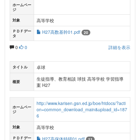
ホームペー
ジ
高等学校
対象
ＰＤＦデー
H27高数基幹01.pdf
20
タ
0
0
詳細を表示
卓球
タイトル
生徒指導、教育相談 球技 高等学校 学習指導
概要
案 H27
http://www.karisen.gsn.ed.jp/boe/htdocs/?acti
ホームペー
on=common_download_main&upload_id=187
ジ
6
高等学校
対象
ＰＤＦデー
H27高保体特研01.pdf
11