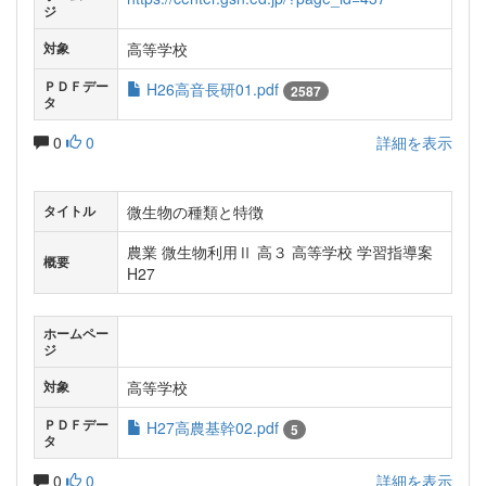
ジ
高等学校
対象
ＰＤＦデー
H26高音長研01.pdf
2587
タ
0
0
詳細を表示
微生物の種類と特徴
タイトル
農業 微生物利用Ⅱ 高３ 高等学校 学習指導案
概要
H27
ホームペー
ジ
高等学校
対象
ＰＤＦデー
H27高農基幹02.pdf
5
タ
0
0
詳細を表示