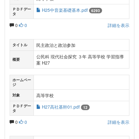
ＰＤＦデー
H25中音楽基礎基本.pdf
6293
タ
0
0
詳細を表示
民主政治と政治参加
タイトル
公民科 現代社会探究 ３年 高等学校 学習指導
概要
案 H27
ホームペー
ジ
高等学校
対象
ＰＤＦデー
H27高社基幹01.pdf
12
タ
0
0
詳細を表示