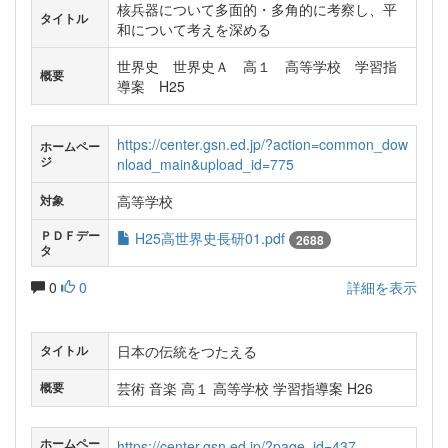
核兵器について多面的・多角的に考察し、平
タイトル
和について考えを深める
世界史 世界史Ａ 高１ 高等学校 学習指
概要
導案 H25
https://center.gsn.ed.jp/?action=common_dow
ホームペー
ジ
nload_main&upload_id=775
高等学校
対象
ＰＤＦデー
H25高世界史長研01.pdf
2688
タ
0
0
詳細を表示
日本の伝統をつたえる
タイトル
芸術 音楽 高１ 高等学校 学習指導案 H26
概要
ホームペー
https://center.gsn.ed.jp/?page_id=437